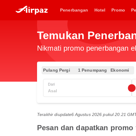
Penerbangan
Hotel
Promo
P
Temukan Penerban
Nikmati promo penerbangan eks
Pulang Pergi
1 Penumpang
Ekonomi
Dari
Terakhir diupdate
6 Agustus 2026 pukul 20.21 GM
Pesan dan dapatkan promo 