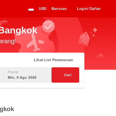
USD
Bantuan
Login/ Daftar
 Bangkok
arang!
Lihat List Pemesanan
Pulang
Cari
Min, 9 Agu 2026
ngkok