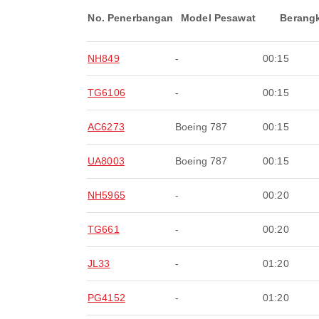
No. Penerbangan
Model Pesawat
Berang
NH849
-
00:15
TG6106
-
00:15
AC6273
Boeing 787
00:15
UA8003
Boeing 787
00:15
NH5965
-
00:20
TG661
-
00:20
JL33
-
01:20
PG4152
-
01:20