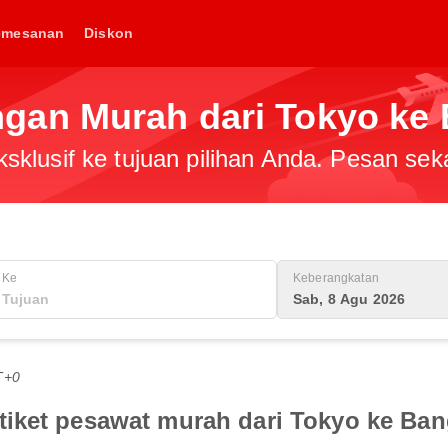
emesanan
Diskon
gan Murah dari Tokyo ke
klusif ke tujuan pilihan Anda. Pesan sek
Ke
Keberangkatan
Sab, 8 Agu 2026
T+0
tiket pesawat murah dari Tokyo ke Ba