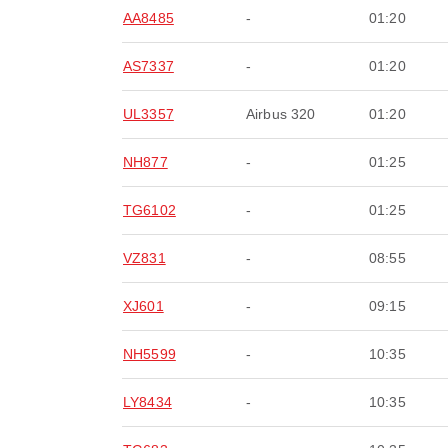
AA8485
-
01:20
AS7337
-
01:20
UL3357
Airbus 320
01:20
NH877
-
01:25
TG6102
-
01:25
VZ831
-
08:55
XJ601
-
09:15
NH5599
-
10:35
LY8434
-
10:35