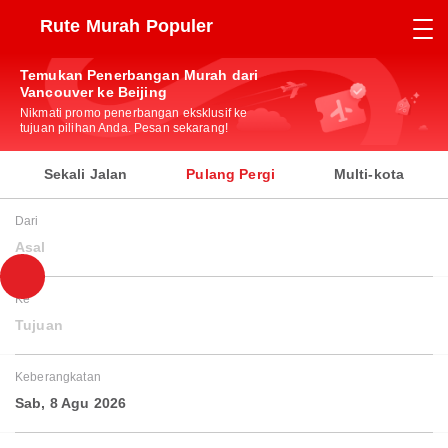
Rute Murah Populer
Temukan Penerbangan Murah dari
Vancouver ke Beijing
Nikmati promo penerbangan eksklusif ke
tujuan pilihan Anda. Pesan sekarang!
Sekali Jalan
Pulang Pergi
Multi-kota
Dari
Asal
Ke
Tujuan
Keberangkatan
Sab, 8 Agu 2026