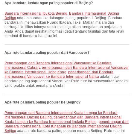
Apa bandara kedatangan paling populer di Beijing?
Bandara Internasional Ibukota Beijing
,
Bandara Internasional Daxing
Beijing
adalah bandara kedatangan paling populer di Beijing. Bandara-
bandara ini menawarkan Ruang Ibadah, Taksi, Makan malam dan
berbagai fasilitas lainnya untuk meningkatkan pengalaman perjalanan
Anda. Anda dapat melihat informasi detail tentang fasilitas dan tata letak
terminal di bandara-bandara ini.
Apa rute bandara paling populer dari Vancouver?
penerbangan dari Bandara Internasional Vancouver ke Bandara
Internasional Calgary
,
penerbangan dari Bandara Internasional Vancouver
ke Bandara Internasional Hong Kong
,
penerbangan dari Bandara
Internasional Vancouver ke Bandara Internasional Narita
adalah rute
bandara paling populer dari Vancouver. Rute-rute ini menawarkan koneksi
yang praktis untuk perjalanan Anda.
Apa rute bandara paling populer ke Beijing?
penerbangan dari Bandara Internasional Kuala Lumpur ke Bandara
Internasional Daxing Beijing
,
penerbangan dari Bandara Internasional
Kuala Lumpur ke Bandara Internasional Ibukota Beijing
,
penerbangan dari
Bandara Internasional Kota Kinabalu ke Bandara Internasional Daxing
Beijing
adalah rute bandara paling populer menuju Beijing. Rute-rute ini