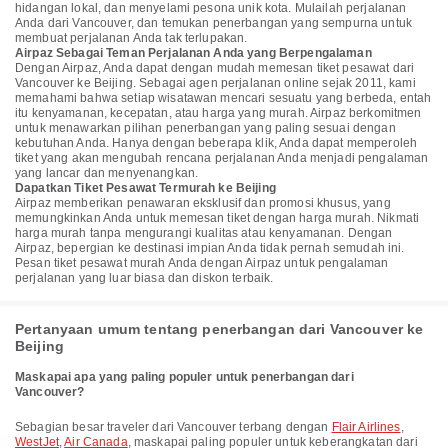
hidangan lokal, dan menyelami pesona unik kota. Mulailah perjalanan
Anda dari Vancouver, dan temukan penerbangan yang sempurna untuk
membuat perjalanan Anda tak terlupakan.
Airpaz Sebagai Teman Perjalanan Anda yang Berpengalaman
Dengan Airpaz, Anda dapat dengan mudah memesan tiket pesawat dari
Vancouver ke Beijing. Sebagai agen perjalanan online sejak 2011, kami
memahami bahwa setiap wisatawan mencari sesuatu yang berbeda, entah
itu kenyamanan, kecepatan, atau harga yang murah. Airpaz berkomitmen
untuk menawarkan pilihan penerbangan yang paling sesuai dengan
kebutuhan Anda. Hanya dengan beberapa klik, Anda dapat memperoleh
tiket yang akan mengubah rencana perjalanan Anda menjadi pengalaman
yang lancar dan menyenangkan.
Dapatkan Tiket Pesawat Termurah ke Beijing
Airpaz memberikan penawaran eksklusif dan promosi khusus, yang
memungkinkan Anda untuk memesan tiket dengan harga murah. Nikmati
harga murah tanpa mengurangi kualitas atau kenyamanan. Dengan
Airpaz, bepergian ke destinasi impian Anda tidak pernah semudah ini.
Pesan tiket pesawat murah Anda dengan Airpaz untuk pengalaman
perjalanan yang luar biasa dan diskon terbaik.
Pertanyaan umum tentang penerbangan dari Vancouver ke
Beijing
Maskapai apa yang paling populer untuk penerbangan dari
Vancouver?
Sebagian besar traveler dari Vancouver terbang dengan
Flair Airlines
,
WestJet
,
Air Canada
, maskapai paling populer untuk keberangkatan dari