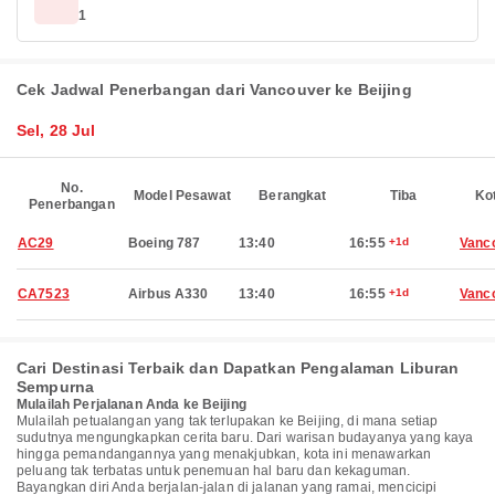
1
Cek Jadwal Penerbangan dari Vancouver ke Beijing
Sel, 28 Jul
No.
Model Pesawat
Berangkat
Tiba
Ko
Penerbangan
AC29
Boeing 787
13:40
16:55
+1d
Vanc
CA7523
Airbus A330
13:40
16:55
+1d
Vanc
Cari Destinasi Terbaik dan Dapatkan Pengalaman Liburan
Sempurna
Mulailah Perjalanan Anda ke Beijing
Mulailah petualangan yang tak terlupakan ke Beijing, di mana setiap
sudutnya mengungkapkan cerita baru. Dari warisan budayanya yang kaya
hingga pemandangannya yang menakjubkan, kota ini menawarkan
peluang tak terbatas untuk penemuan hal baru dan kekaguman.
Bayangkan diri Anda berjalan-jalan di jalanan yang ramai, mencicipi