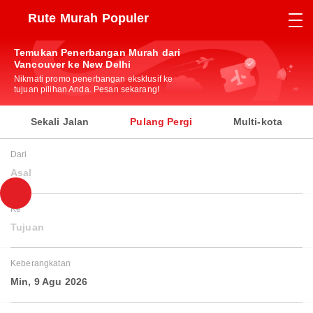
Rute Murah Populer
Temukan Penerbangan Murah dari
Vancouver ke New Delhi
Nikmati promo penerbangan eksklusif ke
tujuan pilihan Anda. Pesan sekarang!
Sekali Jalan
Pulang Pergi
Multi-kota
Dari
Asal
Ke
Tujuan
Keberangkatan
Min, 9 Agu 2026