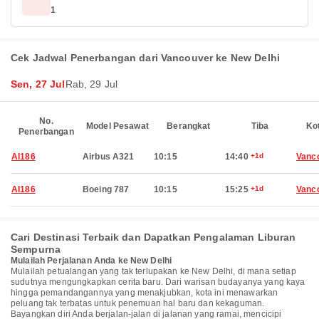
1
Cek Jadwal Penerbangan dari Vancouver ke New Delhi
Sen, 27 Jul
Rab, 29 Jul
No.
Model Pesawat
Berangkat
Tiba
Ko
Penerbangan
AI186
Airbus A321
10:15
14:40
+1d
Vanc
AI186
Boeing 787
10:15
15:25
+1d
Vanc
Cari Destinasi Terbaik dan Dapatkan Pengalaman Liburan
Sempurna
Mulailah Perjalanan Anda ke New Delhi
Mulailah petualangan yang tak terlupakan ke New Delhi, di mana setiap
sudutnya mengungkapkan cerita baru. Dari warisan budayanya yang kaya
hingga pemandangannya yang menakjubkan, kota ini menawarkan
peluang tak terbatas untuk penemuan hal baru dan kekaguman.
Bayangkan diri Anda berjalan-jalan di jalanan yang ramai, mencicipi