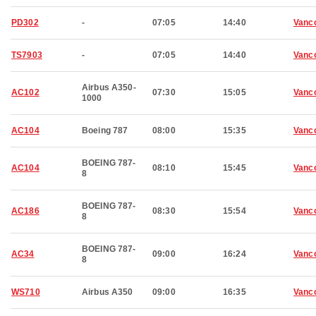
PD302
-
07:05
14:40
Vanc
TS7903
-
07:05
14:40
Vanc
Airbus A350-
AC102
07:30
15:05
Vanc
1000
AC104
Boeing 787
08:00
15:35
Vanc
BOEING 787-
AC104
08:10
15:45
Vanc
8
BOEING 787-
AC186
08:30
15:54
Vanc
8
BOEING 787-
AC34
09:00
16:24
Vanc
8
WS710
Airbus A350
09:00
16:35
Vanc