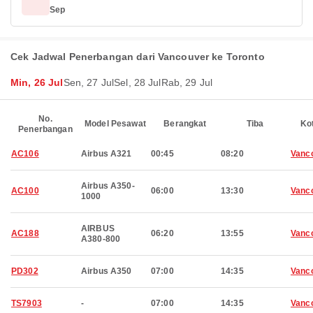
Sep
Cek Jadwal Penerbangan dari Vancouver ke Toronto
Min, 26 Jul
Sen, 27 Jul
Sel, 28 Jul
Rab, 29 Jul
No.
Model Pesawat
Berangkat
Tiba
Ko
Penerbangan
AC106
Airbus A321
00:45
08:20
Vanc
Airbus A350-
AC100
06:00
13:30
Vanc
1000
AIRBUS
AC188
06:20
13:55
Vanc
A380-800
PD302
Airbus A350
07:00
14:35
Vanc
TS7903
-
07:00
14:35
Vanc