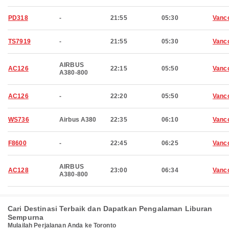
PD318
-
21:55
05:30
Vanc
TS7919
-
21:55
05:30
Vanc
AIRBUS
AC126
22:15
05:50
Vanc
A380-800
AC126
-
22:20
05:50
Vanc
WS736
Airbus A380
22:35
06:10
Vanc
F8600
-
22:45
06:25
Vanc
AIRBUS
AC128
23:00
06:34
Vanc
A380-800
Cari Destinasi Terbaik dan Dapatkan Pengalaman Liburan
Sempurna
Mulailah Perjalanan Anda ke Toronto