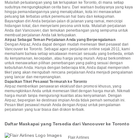
Mulailah petualangan yang tak terlupakan ke Toronto, di mana setiap
sudutnya mengungkapkan cerita baru. Dari warisan budayanya yang kaya
hingga pemandangannya yang menakjubkan, kota ini menawarkan
peluang tak terbatas untuk penemuan hal baru dan kekaguman.
Bayangkan diri Anda berjalan-jalan di jalanan yang ramai, mencicipi
hidangan lokal, dan menyelami pesona unik kota. Mulailah perjalanan
Anda dari Vancouver, dan temukan penerbangan yang sempurna untuk
membuat perjalanan Anda tak terlupakan.
Airpaz Sebagai Teman Perjalanan Anda yang Berpengalaman
Dengan Airpaz, Anda dapat dengan mudah memesan tiket pesawat dari
Vancouver ke Toronto. Sebagai agen perjalanan online sejak 2011, kami
memahami bahwa setiap wisatawan mencari sesuatu yang berbeda, entah
itu kenyamanan, kecepatan, atau harga yang murah. Airpaz berkomitmen
untuk menawarkan pilihan penerbangan yang paling sesuai dengan
kebutuhan Anda. Hanya dengan beberapa klik, Anda dapat memperoleh
tiket yang akan mengubah rencana perjalanan Anda menjadi pengalaman
yang lancar dan menyenangkan.
Dapatkan Tiket Pesawat Termurah ke Toronto
Airpaz memberikan penawaran eksklusif dan promosi khusus, yang
memungkinkan Anda untuk memesan tiket dengan harga murah. Nikmati
harga murah tanpa mengurangi kualitas atau kenyamanan. Dengan
Airpaz, bepergian ke destinasi impian Anda tidak pernah semudah ini.
Pesan tiket pesawat murah Anda dengan Airpaz untuk pengalaman
perjalanan yang luar biasa dan diskon terbaik.
Daftar Maskapai yang Tersedia dari Vancouver ke Toronto
Flair Airlines