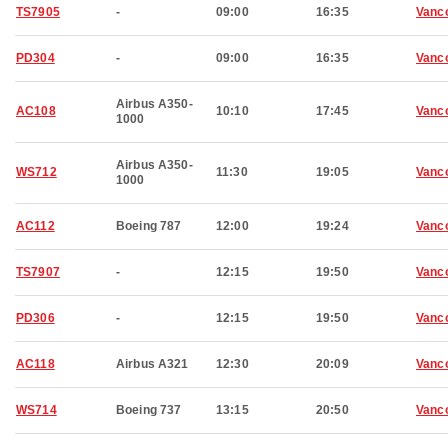
TS7905
-
09:00
16:35
Vanc
PD304
-
09:00
16:35
Vanc
Airbus A350-
AC108
10:10
17:45
Vanc
1000
Airbus A350-
WS712
11:30
19:05
Vanc
1000
AC112
Boeing 787
12:00
19:24
Vanc
TS7907
-
12:15
19:50
Vanc
PD306
-
12:15
19:50
Vanc
AC118
Airbus A321
12:30
20:09
Vanc
WS714
Boeing 737
13:15
20:50
Vanc