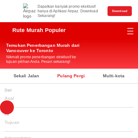
Dapatkan banyak promo eksklusif
hanya di Aplikasi Airpaz. Download
Download
Sekarang!
Rute Murah Populer
Temukan Penerbangan Murah dari
Vancouver ke Toronto
Nikmati promo penerbangan eksklusif ke
tujuan pilihan Anda. Pesan sekarang!
Sekali Jalan
Pulang Pergi
Multi-kota
Dari
Asal
Ke
Tujuan