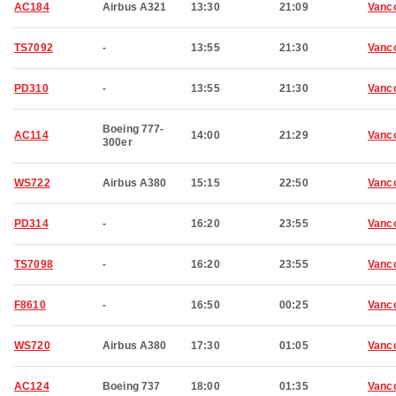
AC184
Airbus A321
13:30
21:09
Vanc
TS7092
-
13:55
21:30
Vanc
PD310
-
13:55
21:30
Vanc
Boeing 777-
AC114
14:00
21:29
Vanc
300er
WS722
Airbus A380
15:15
22:50
Vanc
PD314
-
16:20
23:55
Vanc
TS7098
-
16:20
23:55
Vanc
F8610
-
16:50
00:25
Vanc
WS720
Airbus A380
17:30
01:05
Vanc
AC124
Boeing 737
18:00
01:35
Vanc