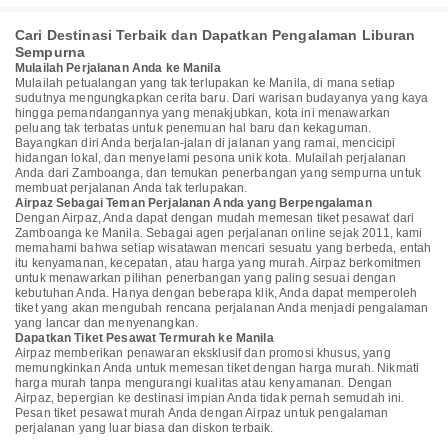
Cari Destinasi Terbaik dan Dapatkan Pengalaman Liburan
Sempurna
Mulailah Perjalanan Anda ke Manila
Mulailah petualangan yang tak terlupakan ke Manila, di mana setiap
sudutnya mengungkapkan cerita baru. Dari warisan budayanya yang kaya
hingga pemandangannya yang menakjubkan, kota ini menawarkan
peluang tak terbatas untuk penemuan hal baru dan kekaguman.
Bayangkan diri Anda berjalan-jalan di jalanan yang ramai, mencicipi
hidangan lokal, dan menyelami pesona unik kota. Mulailah perjalanan
Anda dari Zamboanga, dan temukan penerbangan yang sempurna untuk
membuat perjalanan Anda tak terlupakan.
Airpaz Sebagai Teman Perjalanan Anda yang Berpengalaman
Dengan Airpaz, Anda dapat dengan mudah memesan tiket pesawat dari
Zamboanga ke Manila. Sebagai agen perjalanan online sejak 2011, kami
memahami bahwa setiap wisatawan mencari sesuatu yang berbeda, entah
itu kenyamanan, kecepatan, atau harga yang murah. Airpaz berkomitmen
untuk menawarkan pilihan penerbangan yang paling sesuai dengan
kebutuhan Anda. Hanya dengan beberapa klik, Anda dapat memperoleh
tiket yang akan mengubah rencana perjalanan Anda menjadi pengalaman
yang lancar dan menyenangkan.
Dapatkan Tiket Pesawat Termurah ke Manila
Airpaz memberikan penawaran eksklusif dan promosi khusus, yang
memungkinkan Anda untuk memesan tiket dengan harga murah. Nikmati
harga murah tanpa mengurangi kualitas atau kenyamanan. Dengan
Airpaz, bepergian ke destinasi impian Anda tidak pernah semudah ini.
Pesan tiket pesawat murah Anda dengan Airpaz untuk pengalaman
perjalanan yang luar biasa dan diskon terbaik.