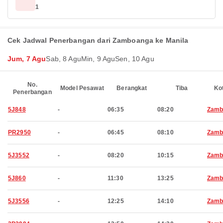
1
Cek Jadwal Penerbangan dari Zamboanga ke Manila
Jum, 7 Agu
Sab, 8 Agu
Min, 9 Agu
Sen, 10 Agu
No.
Model Pesawat
Berangkat
Tiba
Ko
Penerbangan
5J848
-
06:35
08:20
Zamb
PR2950
-
06:45
08:10
Zamb
5J3552
-
08:20
10:15
Zamb
5J860
-
11:30
13:25
Zamb
5J3556
-
12:25
14:10
Zamb