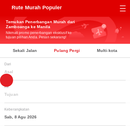
Rute Murah Populer
Temukan Penerbangan Murah dari
Zamboanga ke Manila
Nikmati promo penerbangan eksklusif ke
tujuan pilihan Anda. Pesan sekarang!
Sekali Jalan
Pulang Pergi
Multi-kota
Dari
Asal
Ke
Tujuan
Keberangkatan
Sab, 8 Agu 2026