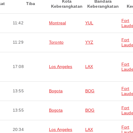
Kota
Bandara
kat
Tiba
Keberangkatan
Keberangkatan
Ke
Fort
11:42
Montreal
YUL
Laude
Fort
11:29
Toronto
YYZ
Laude
Fort
17:08
Los Angeles
LAX
Laude
Fort
13:55
Bogota
BOG
Laude
Fort
13:55
Bogota
BOG
Laude
Fort
20:34
Los Angeles
LAX
Laude