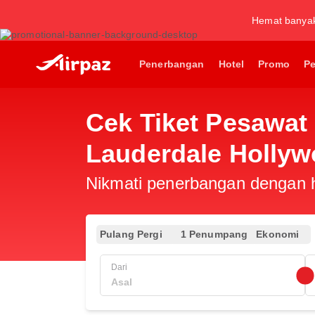
Hemat banya
Penerbangan
Hotel
Promo
P
Cek Tiket Pesawat 
Lauderdale Hollyw
Nikmati penerbangan dengan ha
Pulang Pergi
1 Penumpang
Ekonomi
Dari