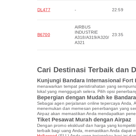
DL477
-
22:59
AIRBUS
INDUSTRIE
B6700
23:35
A318/A319/A320/
A321
Cari Destinasi Terbaik dan
Kunjungi Bandara Internasional For
menawarkan tempat peristirahatan yang sempurna 
lokal yang menggugah selera. Pilih opsi penerba
Bepergian dengan Mudah ke Bandara 
Sebagai agen perjalanan online tepercaya Anda
menemukan dan memesan penerbangan yang sempurn
Airpaz akan memastikan Anda mendapatkan penerb
Tiket Pesawat Murah dengan Airpaz
Dengan promo eksklusif dan harga yang kompetiti
terbaik bagi uang Anda, memastikan Anda dapat m
Hollywood
(FLL) Anda yang terjangkau hari ini d