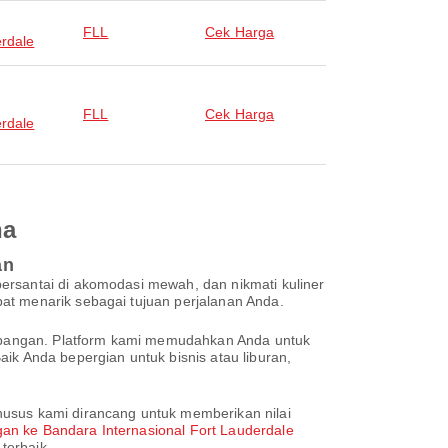
FLL
Cek Harga
rdale
FLL
Cek Harga
rdale
na
an
ersantai di akomodasi mewah, dan nikmati kuliner
at menarik sebagai tujuan perjalanan Anda.
rbangan. Platform kami memudahkan Anda untuk
 Anda bepergian untuk bisnis atau liburan,
husus kami dirancang untuk memberikan nilai
an ke Bandara Internasional Fort Lauderdale
terbaik.