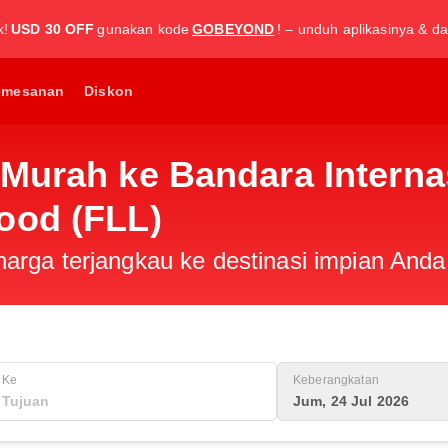
k!
USD 30 OFF
gunakan kode
GOBEYOND
! – unduh aplikasinya & da
emesanan
Diskon
Murah ke Bandara Interna
ood (FLL)
rga terjangkau ke destinasi impian Anda 
Ke
Keberangkatan
Jum, 24 Jul 2026