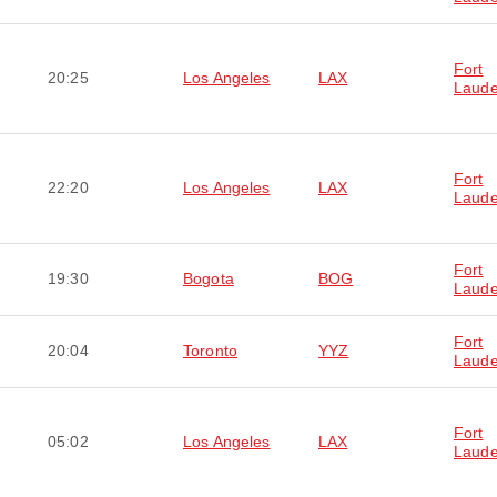
Fort
20:25
Los Angeles
LAX
Laude
Fort
22:20
Los Angeles
LAX
Laude
Fort
19:30
Bogota
BOG
Laude
Fort
20:04
Toronto
YYZ
Laude
Fort
05:02
Los Angeles
LAX
Laude