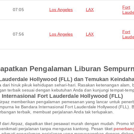
Fort
07:05
Los Angeles
LAX
Laude
Fort
07:56
Los Angeles
LAX
Laude
 Dapatkan Pengalaman Liburan Sempur
t Lauderdale Hollywood (FLL) dan Temukan Keindah
dari hiruk pikuk kehidupan sehari-hari. Rasakan ketenangan alam, b
ngan terbaik sesuai dengan kebutuhan Anda dan kunjungi tempat-temp
Internasional Fort Lauderdale Hollywood (FLL)
, Airpaz memberikan pengalaman pemesanan yang lancar untuk pene
a ke Bandara Internasional Fort Lauderdale Hollywood (FLL). Baik
angan terbaik, membuat perjalanan Anda tak terlupakan.
f dari Airpaz, dapatkan tiket pesawat murah dengan mudah. Promo k
enikmati perjalanan tanpa menguras kantong. Pesan tiket
penerbang
an nikmati pengalaman perjalanan yang menyenangkan dengan diskon 