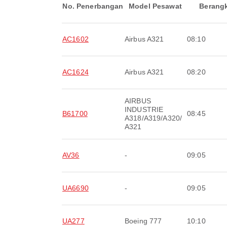
No. Penerbangan
Model Pesawat
Berang
AC1602
Airbus A321
08:10
AC1624
Airbus A321
08:20
AIRBUS
INDUSTRIE
B61700
08:45
A318/A319/A320/
A321
AV36
-
09:05
UA6690
-
09:05
UA277
Boeing 777
10:10