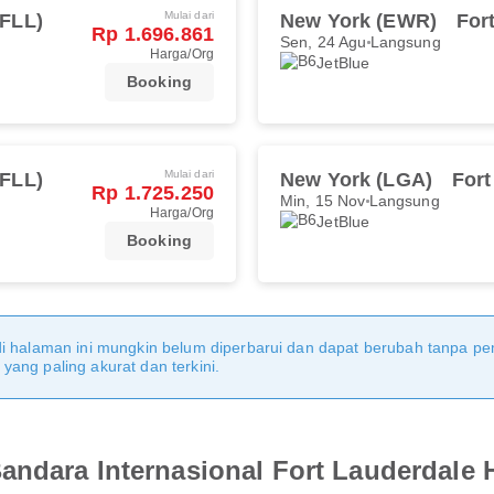
Mulai dari
(FLL)
New York (EWR)
For
Rp 1.696.861
Sen, 24 Agu
Langsung
Harga/Org
JetBlue
Booking
Mulai dari
(FLL)
New York (LGA)
Fort
Rp 1.725.250
Min, 15 Nov
Langsung
Harga/Org
JetBlue
Booking
di halaman ini mungkin belum diperbarui dan dapat berubah tanpa 
ang paling akurat dan terkini.
andara Internasional Fort Lauderdale 