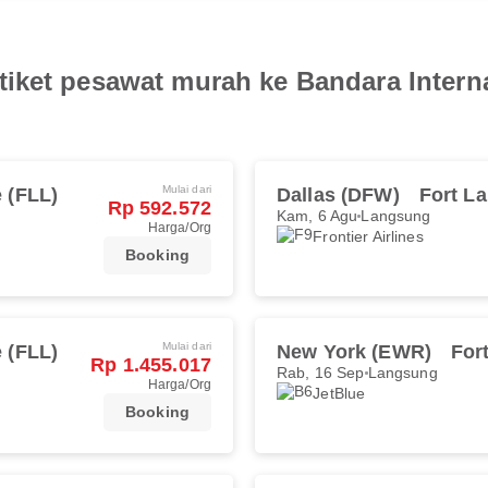
iket pesawat murah ke Bandara Interna
Mulai dari
 (FLL)
Dallas (DFW)
Fort La
Rp 592.572
Kam, 6 Agu
Langsung
Harga/Org
Frontier Airlines
Booking
Mulai dari
 (FLL)
New York (EWR)
For
Rp 1.455.017
Rab, 16 Sep
Langsung
Harga/Org
JetBlue
Booking