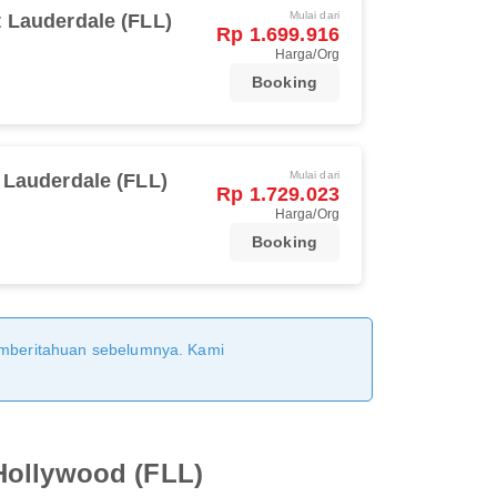
Mulai dari
t Lauderdale (FLL)
Rp 1.699.916
Harga/Org
Booking
Mulai dari
 Lauderdale (FLL)
Rp 1.729.023
Harga/Org
Booking
pemberitahuan sebelumnya. Kami
Hollywood (FLL)