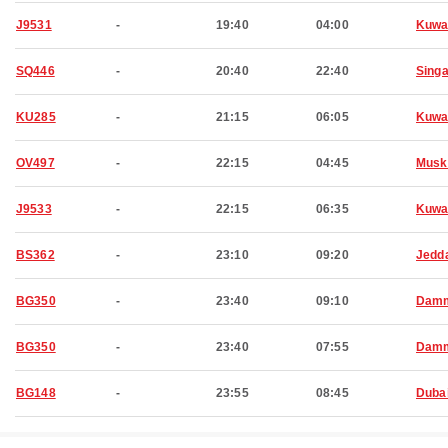
J9531
-
19:40
04:00
Kuwa
SQ446
-
20:40
22:40
Sing
KU285
-
21:15
06:05
Kuwa
OV497
-
22:15
04:45
Musk
J9533
-
22:15
06:35
Kuwa
BS362
-
23:10
09:20
Jedd
BG350
-
23:40
09:10
Dam
BG350
-
23:40
07:55
Dam
BG148
-
23:55
08:45
Duba