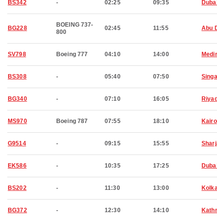
BS342
-
02:25
09:35
Duba
BOEING 737-
BG228
02:45
11:55
Abu 
800
SV798
Boeing 777
04:10
14:00
Medi
BS308
-
05:40
07:50
Sing
BG340
-
07:10
16:05
Riya
MS970
Boeing 787
07:55
18:10
Kairo
G9514
-
09:15
15:55
Shar
EK586
-
10:35
17:25
Duba
BS202
-
11:30
13:00
Kolk
BG372
-
12:30
14:10
Kath