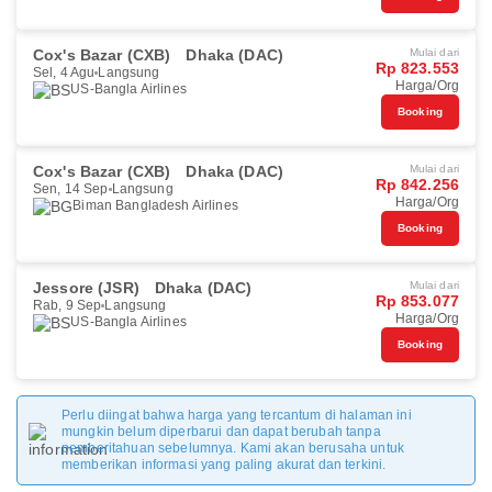
Cox's Bazar (CXB)
Dhaka (DAC)
Mulai dari
Rp 823.553
Sel, 4 Agu
Langsung
Harga/Org
US-Bangla Airlines
Booking
Cox's Bazar (CXB)
Dhaka (DAC)
Mulai dari
Rp 842.256
Sen, 14 Sep
Langsung
Harga/Org
Biman Bangladesh Airlines
Booking
Jessore (JSR)
Dhaka (DAC)
Mulai dari
Rp 853.077
Rab, 9 Sep
Langsung
Harga/Org
US-Bangla Airlines
Booking
Perlu diingat bahwa harga yang tercantum di halaman ini
mungkin belum diperbarui dan dapat berubah tanpa
pemberitahuan sebelumnya. Kami akan berusaha untuk
memberikan informasi yang paling akurat dan terkini.