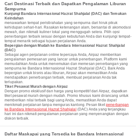
Cari Destinasi Terbaik dan Dapatkan Pengalaman Liburan
Sempurna
Kunjungi Bandara Internasional Hazrat Shahjalal (DAC) dan Temukan
Keindahan
menawarkan tempat peristirahatan yang sempurna dari hiruk pikuk
kehidupan sehari-hari. Rasakan ketenangan alam, bersantai di akomodasi
mewah, dan nikmati kuliner lokal yang menggugah selera. Pilih opsi
penerbangan terbaik sesuai dengan kebutuhan Anda dan kunjungi tempat-
tempat menarik sebagai tujuan perjalanan Anda.
Bepergian dengan Mudah ke Bandara Internasional Hazrat Shahjalal
(DAC)
Sebagai agen perjalanan online tepercaya Anda, Airpaz memberikan
pengalaman pemesanan yang lancar untuk penerbangan. Platform kami
memudahkan Anda untuk menemukan dan memesan penerbangan yang
sempurna ke Bandara Internasional Hazrat Shahjalal (DAC). Baik Anda
bepergian untuk bisnis atau liburan, Airpaz akan memastikan Anda
mendapatkan penerbangan terbaik, membuat perjalanan Anda tak
terlupakan.
Tiket Pesawat Murah dengan Airpaz
Dengan promo eksklusif dan harga yang kompetitif dari Airpaz, dapatkan
tiket pesawat murah dengan mudah. Promo khusus kami dirancang untuk
memberikan nilai terbaik bagi uang Anda, memastikan Anda dapat
menikmati perjalanan tanpa menguras kantong. Pesan tiket
penerbangan
ke Bandara Internasional Hazrat Shahjalal
(DAC) Anda yang terjangkau
hari ini dan nikmati pengalaman perjalanan yang menyenangkan dengan
diskon terbaik.
Daftar Maskapai yang Tersedia ke Bandara Internasional