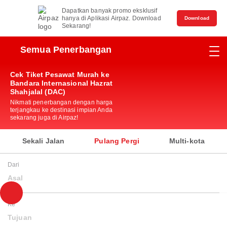
Dapatkan banyak promo eksklusif
hanya di Aplikasi Airpaz. Download
Download
Sekarang!
Semua Penerbangan
Cek Tiket Pesawat Murah ke
Bandara Internasional Hazrat
Shahjalal (DAC)
Nikmati penerbangan dengan harga
terjangkau ke destinasi impian Anda
sekarang juga di Airpaz!
Sekali Jalan
Pulang Pergi
Multi-kota
Dari
Asal
Ke
Tujuan