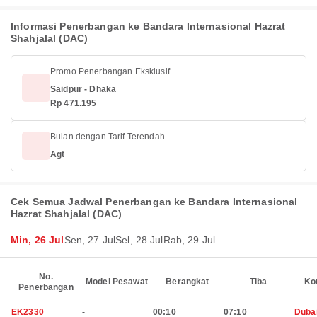
Informasi Penerbangan ke Bandara Internasional Hazrat
Shahjalal (DAC)
Promo Penerbangan Eksklusif
Saidpur - Dhaka
Rp 471.195
Bulan dengan Tarif Terendah
Agt
Cek Semua Jadwal Penerbangan ke Bandara Internasional
Hazrat Shahjalal (DAC)
Min, 26 Jul
Sen, 27 Jul
Sel, 28 Jul
Rab, 29 Jul
No.
Model Pesawat
Berangkat
Tiba
Ko
Penerbangan
EK2330
-
00:10
07:10
Duba