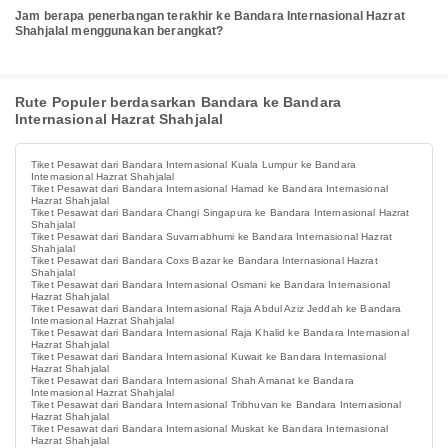
Jam berapa penerbangan terakhir ke Bandara Internasional Hazrat
Shahjalal menggunakan berangkat?
Rute Populer berdasarkan Bandara ke Bandara
Internasional Hazrat Shahjalal
Tiket Pesawat dari Bandara Internasional Kuala Lumpur ke Bandara
Internasional Hazrat Shahjalal
Tiket Pesawat dari Bandara Internasional Hamad ke Bandara Internasional
Hazrat Shahjalal
Tiket Pesawat dari Bandara Changi Singapura ke Bandara Internasional Hazrat
Shahjalal
Tiket Pesawat dari Bandara Suvarnabhumi ke Bandara Internasional Hazrat
Shahjalal
Tiket Pesawat dari Bandara Coxs Bazar ke Bandara Internasional Hazrat
Shahjalal
Tiket Pesawat dari Bandara Internasional Osmani ke Bandara Internasional
Hazrat Shahjalal
Tiket Pesawat dari Bandara Internasional Raja Abdul Aziz Jeddah ke Bandara
Internasional Hazrat Shahjalal
Tiket Pesawat dari Bandara Internasional Raja Khalid ke Bandara Internasional
Hazrat Shahjalal
Tiket Pesawat dari Bandara Internasional Kuwait ke Bandara Internasional
Hazrat Shahjalal
Tiket Pesawat dari Bandara Internasional Shah Amanat ke Bandara
Internasional Hazrat Shahjalal
Tiket Pesawat dari Bandara Internasional Tribhuvan ke Bandara Internasional
Hazrat Shahjalal
Tiket Pesawat dari Bandara Internasional Muskat ke Bandara Internasional
Hazrat Shahjalal