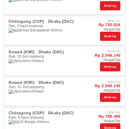
Booking
Chittagong (CGP)
Dhaka (DAC)
Mulai dari
Rp 735.624
Sen, 3 Agu
Langsung
Harga/Org
Biman Bangladesh Airlines
Booking
Kuwait (KWI)
Dhaka (DAC)
Mulai dari
Rp 2.548.140
Rab, 29 Jul
Langsung
Harga/Org
Jazeera Airways
Booking
Kuwait (KWI)
Dhaka (DAC)
Mulai dari
Rp 2.548.140
Jum, 31 Jul
Langsung
Harga/Org
Jazeera Airways
Booking
Chittagong (CGP)
Dhaka (DAC)
Mulai dari
Rp 788.489
Kam, 6 Agu
Langsung
Harga/Org
US-Bangla Airlines
Booking