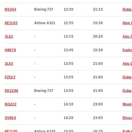
BS344
Boeing 737
12:30
21:15
Duba
6E1103
Airbus A321
12:35
15:30
New 
3L63
-
13:15
20:20
Abu 
H9678
-
13:45
15:30
Kath
3L63
-
13:55
21:00
Abu 
FZ523
-
13:55
21:00
Duba
EK2286
Boeing 737
13:55
21:00
Duba
BG222
-
14:10
23:00
Musk
SV804
-
14:20
23:05
Riya
6E1105
Airbus A320
15:05
16:35
Kolk