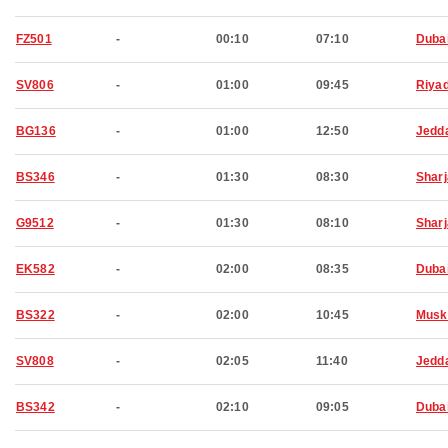
FZ501
-
00:10
07:10
Duba
SV806
-
01:00
09:45
Riya
BG136
-
01:00
12:50
Jedd
BS346
-
01:30
08:30
Shar
G9512
-
01:30
08:10
Shar
EK582
-
02:00
08:35
Duba
BS322
-
02:00
10:45
Musk
SV808
-
02:05
11:40
Jedd
BS342
-
02:10
09:05
Duba