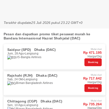
Terakhir diupdate
25 Juli 2026 pukul 23.22 GMT+0
Pesan dan dapatkan promo tiket pesawat murah ke
Bandara Internasional Hazrat Shahjalal (DAC)
Saidpur (SPD)
Dhaka (DAC)
Mulai dari
Rp 471.195
Jum, 28 Agu
Langsung
Harga/Org
US-Bangla Airlines
Booking
Rajshahi (RJH)
Dhaka (DAC)
Mulai dari
Rp 717.642
Sab, 24 Okt
Langsung
Harga/Org
Biman Bangladesh Airlines
Booking
Chittagong (CGP)
Dhaka (DAC)
Mulai dari
Rp 735.264
Sen, 10 Agu
Langsung
Harga/Org
Biman Bangladesh Airlines