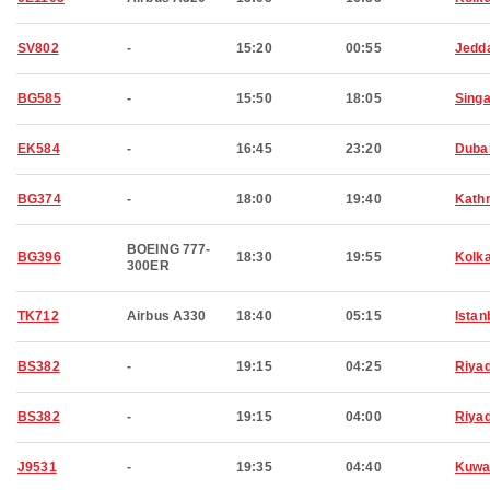
SV802
-
15:20
00:55
Jedd
BG585
-
15:50
18:05
Sing
EK584
-
16:45
23:20
Duba
BG374
-
18:00
19:40
Kath
BOEING 777-
BG396
18:30
19:55
Kolk
300ER
TK712
Airbus A330
18:40
05:15
Istan
BS382
-
19:15
04:25
Riya
BS382
-
19:15
04:00
Riya
J9531
-
19:35
04:40
Kuwa