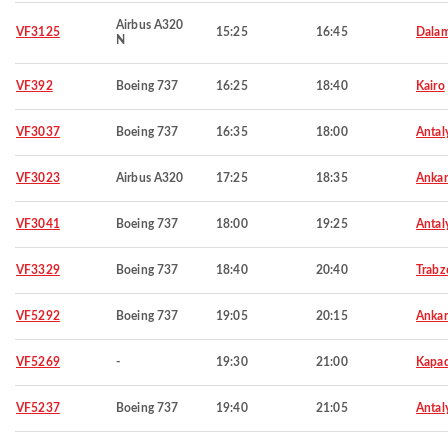
Airbus A320
VF3125
15:25
16:45
Dala
N
VF392
Boeing 737
16:25
18:40
Kairo
VF3037
Boeing 737
16:35
18:00
Antal
VF3023
Airbus A320
17:25
18:35
Ankar
VF3041
Boeing 737
18:00
19:25
Antal
VF3329
Boeing 737
18:40
20:40
Trabz
VF5292
Boeing 737
19:05
20:15
Ankar
VF5269
-
19:30
21:00
Kapad
VF5237
Boeing 737
19:40
21:05
Antal