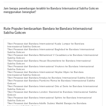
Jam berapa penerbangan terakhir ke Bandara Internasional Sabiha Gokcen
menggunakan berangkat?
Rute Populer berdasarkan Bandara ke Bandara Internasional
Sabiha Gokcen
Tiket Pesawat dari Bandara Internasional Kuala Lumpur ke Bandara
Internasional Sabiha Gokcen
Tiket Pesawat dari Bandara Internasional Baghdad ke Bandara Internasional
Sabiha Gokcen
Tiket Pesawat dari Bandara Mohammed V Casablanca ke Bandara Internasional
Sabiha Gokcen
Tiket Pesawat dari Bandara Houari Boumediene ke Bandara Internasional
Sabiha Gokcen
Tiket Pesawat dari Bandara Internasional Vnukovo ke Bandara Internasional
Sabiha Gokcen
Tiket Pesawat dari Bandara Internasional Heydar Aliyev ke Bandara
Internasional Sabiha Gokcen
Tiket Pesawat dari Bandara Antalya ke Bandara Internasional Sabiha Gokcen
Tiket Pesawat dari Bandara Fiumicino Roma ke Bandara Internasional Sabiha
Gokcen
Tiket Pesawat dari Bandara Internasional Orio al Serio ke Bandara Internasional
Sabiha Gokcen
Tiket Pesawat dari Bandara London Stansted ke Bandara Internasional Sabiha
Gokcen
Tiket Pesawat dari Bandara Internasional Sphinx ke Bandara Internasional
Sabiha Gokcen
Tiket Pesawat dari Bandara Adolfo Suárez Madrid Barajas ke Bandara