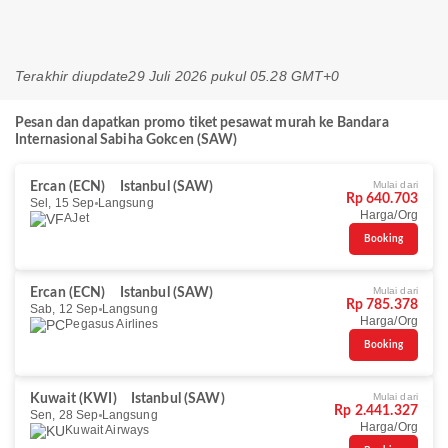
Terakhir diupdate
29 Juli 2026 pukul 05.28 GMT+0
Pesan dan dapatkan promo tiket pesawat murah ke Bandara
Internasional Sabiha Gokcen (SAW)
Mulai dari
Ercan (ECN)
Istanbul (SAW)
Rp 640.703
Sel, 15 Sep
Langsung
Harga/Org
AJet
Booking
Mulai dari
Ercan (ECN)
Istanbul (SAW)
Rp 785.378
Sab, 12 Sep
Langsung
Harga/Org
Pegasus Airlines
Booking
Mulai dari
Kuwait (KWI)
Istanbul (SAW)
Rp 2.441.327
Sen, 28 Sep
Langsung
Harga/Org
Kuwait Airways