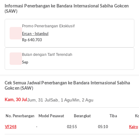
Informasi Penerbangan ke Bandara Internasional Sabiha Gokcen
(SAW)
Promo Penerbangan Eksklusif
Ercan - Istanbul
Rp 640.703
Bulan dengan Tarif Terendah
Sep
Cek Semua Jadwal Penerbangan ke Bandara Internasional Sabiha
Gokcen (SAW)
Jum, 31 Jul
Sab, 1 Agu
Min, 2 Agu
Kam, 30 Jul
No. Penerbangan
Model Pesawat
Berangkat
Tiba
Ko
VF248
-
02:55
05:10
Kairo