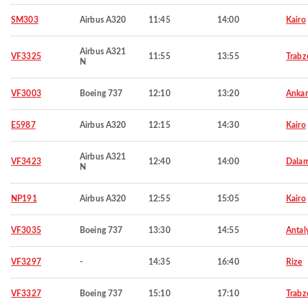
SM303
Airbus A320
11:45
14:00
Kairo
Airbus A321
VF3325
11:55
13:55
Trabz
N
VF3003
Boeing 737
12:10
13:20
Ankar
E5987
Airbus A320
12:15
14:30
Kairo
Airbus A321
VF3423
12:40
14:00
Dala
N
NP191
Airbus A320
12:55
15:05
Kairo
VF3035
Boeing 737
13:30
14:55
Antal
VF3297
-
14:35
16:40
Rize
VF3327
Boeing 737
15:10
17:10
Trabz