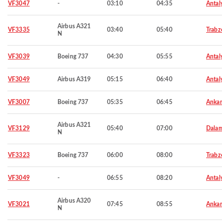
VF3047
-
03:10
04:35
Antal
Airbus A321
VF3335
03:40
05:40
Trabz
N
VF3039
Boeing 737
04:30
05:55
Antal
VF3049
Airbus A319
05:15
06:40
Antal
VF3007
Boeing 737
05:35
06:45
Ankar
Airbus A321
VF3129
05:40
07:00
Dala
N
VF3323
Boeing 737
06:00
08:00
Trabz
VF3049
-
06:55
08:20
Antal
Airbus A320
VF3021
07:45
08:55
Ankar
N