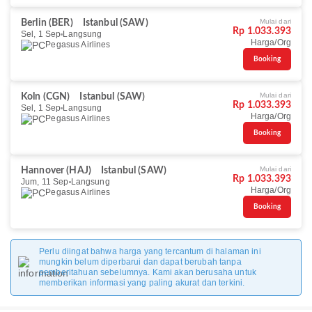
Mulai dari
Berlin (BER)
Istanbul (SAW)
Rp 1.033.393
Sel, 1 Sep
Langsung
Harga/Org
Pegasus Airlines
Booking
Mulai dari
Koln (CGN)
Istanbul (SAW)
Rp 1.033.393
Sel, 1 Sep
Langsung
Harga/Org
Pegasus Airlines
Booking
Mulai dari
Hannover (HAJ)
Istanbul (SAW)
Rp 1.033.393
Jum, 11 Sep
Langsung
Harga/Org
Pegasus Airlines
Booking
Perlu diingat bahwa harga yang tercantum di halaman ini
mungkin belum diperbarui dan dapat berubah tanpa
pemberitahuan sebelumnya. Kami akan berusaha untuk
memberikan informasi yang paling akurat dan terkini.