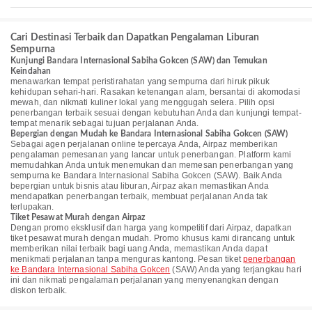
Cari Destinasi Terbaik dan Dapatkan Pengalaman Liburan
Sempurna
Kunjungi Bandara Internasional Sabiha Gokcen (SAW) dan Temukan
Keindahan
menawarkan tempat peristirahatan yang sempurna dari hiruk pikuk
kehidupan sehari-hari. Rasakan ketenangan alam, bersantai di akomodasi
mewah, dan nikmati kuliner lokal yang menggugah selera. Pilih opsi
penerbangan terbaik sesuai dengan kebutuhan Anda dan kunjungi tempat-
tempat menarik sebagai tujuan perjalanan Anda.
Bepergian dengan Mudah ke Bandara Internasional Sabiha Gokcen (SAW)
Sebagai agen perjalanan online tepercaya Anda, Airpaz memberikan
pengalaman pemesanan yang lancar untuk penerbangan. Platform kami
memudahkan Anda untuk menemukan dan memesan penerbangan yang
sempurna ke Bandara Internasional Sabiha Gokcen (SAW). Baik Anda
bepergian untuk bisnis atau liburan, Airpaz akan memastikan Anda
mendapatkan penerbangan terbaik, membuat perjalanan Anda tak
terlupakan.
Tiket Pesawat Murah dengan Airpaz
Dengan promo eksklusif dan harga yang kompetitif dari Airpaz, dapatkan
tiket pesawat murah dengan mudah. Promo khusus kami dirancang untuk
memberikan nilai terbaik bagi uang Anda, memastikan Anda dapat
menikmati perjalanan tanpa menguras kantong. Pesan tiket
penerbangan
ke Bandara Internasional Sabiha Gokcen
(SAW) Anda yang terjangkau hari
ini dan nikmati pengalaman perjalanan yang menyenangkan dengan
diskon terbaik.