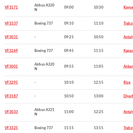
Airbus A320
VF3171
09:00
10:30
Kayse
N
VF3337
Boeing 737
09:10
11:10
Trabz
VF3031
-
09:25
10:50
Antal
VF3269
Boeing 737
09:45
11:15
Kapad
Airbus A320
VF3001
09:55
11:05
Ankar
N
VF3295
-
10:10
12:15
Rize
VF3187
-
10:50
13:00
Diyar
Airbus A321
VF3033
11:00
12:25
Antal
N
VF3325
Boeing 737
11:15
13:15
Trabz