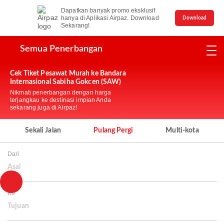
Dapatkan banyak promo eksklusif
hanya di Aplikasi Airpaz. Download
Download
Sekarang!
Semua Penerbangan
Cek Tiket Pesawat Murah ke Bandara
Internasional Sabiha Gokcen (SAW)
Nikmati penerbangan dengan harga
terjangkau ke destinasi impian Anda
sekarang juga di Airpaz!
Sekali Jalan
Pulang Pergi
Multi-kota
Dari
Asal
Ke
Tujuan