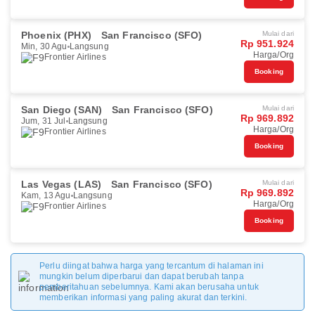
Phoenix (PHX)
San Francisco (SFO)
Mulai dari
Rp 951.924
Min, 30 Agu
Langsung
Harga/Org
Frontier Airlines
Booking
San Diego (SAN)
San Francisco (SFO)
Mulai dari
Rp 969.892
Jum, 31 Jul
Langsung
Harga/Org
Frontier Airlines
Booking
Las Vegas (LAS)
San Francisco (SFO)
Mulai dari
Rp 969.892
Kam, 13 Agu
Langsung
Harga/Org
Frontier Airlines
Booking
Perlu diingat bahwa harga yang tercantum di halaman ini
mungkin belum diperbarui dan dapat berubah tanpa
pemberitahuan sebelumnya. Kami akan berusaha untuk
memberikan informasi yang paling akurat dan terkini.