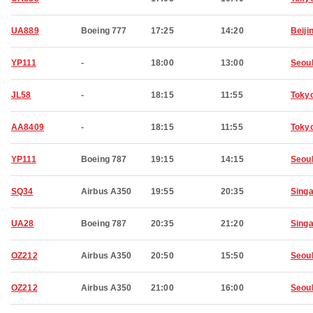
UA889
Boeing 777
17:25
14:20
Beiji
YP111
-
18:00
13:00
Seou
JL58
-
18:15
11:55
Toky
AA8409
-
18:15
11:55
Toky
YP111
Boeing 787
19:15
14:15
Seou
SQ34
Airbus A350
19:55
20:35
Sing
UA28
Boeing 787
20:35
21:20
Sing
OZ212
Airbus A350
20:50
15:50
Seou
OZ212
Airbus A350
21:00
16:00
Seou