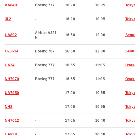
AA8401
Boeing 777
16:20
10:05
Toky
JL2
-
16:20
10:05
Toky
Airbus A321
UA892
16:50
12:00
Seou
N
OZ6614
Boeing 787
16:50
12:00
Seou
UA34
Boeing 777
16:55
11:05
Osak
NH7070
Boeing 777
16:55
11:05
Osak
UA7950
-
17:00
10:55
Toky
NH8
-
17:00
10:55
Toky
NH7012
-
17:05
10:40
Toky
UA838
-
17:05
10:40
Toky