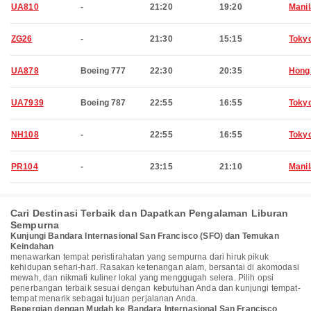
UA810
-
21:20
19:20
Manil
ZG26
-
21:30
15:15
Toky
UA878
Boeing 777
22:30
20:35
Hong
UA7939
Boeing 787
22:55
16:55
Toky
NH108
-
22:55
16:55
Toky
PR104
-
23:15
21:10
Manil
Cari Destinasi Terbaik dan Dapatkan Pengalaman Liburan
Sempurna
Kunjungi Bandara Internasional San Francisco (SFO) dan Temukan
Keindahan
menawarkan tempat peristirahatan yang sempurna dari hiruk pikuk
kehidupan sehari-hari. Rasakan ketenangan alam, bersantai di akomodasi
mewah, dan nikmati kuliner lokal yang menggugah selera. Pilih opsi
penerbangan terbaik sesuai dengan kebutuhan Anda dan kunjungi tempat-
tempat menarik sebagai tujuan perjalanan Anda.
Bepergian dengan Mudah ke Bandara Internasional San Francisco