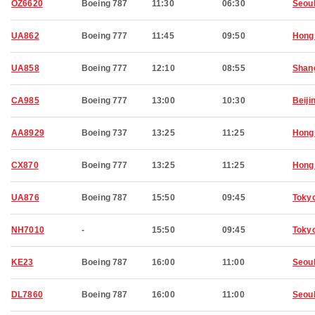
OZ6620
Boeing 787
11:30
06:30
Seou
UA862
Boeing 777
11:45
09:50
Hong
UA858
Boeing 777
12:10
08:55
Shan
CA985
Boeing 777
13:00
10:30
Beiji
AA8929
Boeing 737
13:25
11:25
Hong
CX870
Boeing 777
13:25
11:25
Hong
UA876
Boeing 787
15:50
09:45
Toky
NH7010
-
15:50
09:45
Toky
KE23
Boeing 787
16:00
11:00
Seou
DL7860
Boeing 787
16:00
11:00
Seou