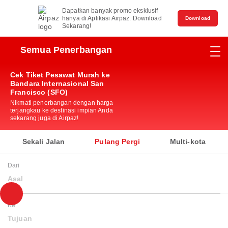
Dapatkan banyak promo eksklusif
hanya di Aplikasi Airpaz. Download
Download
Sekarang!
Semua Penerbangan
Cek Tiket Pesawat Murah ke
Bandara Internasional San
Francisco (SFO)
Nikmati penerbangan dengan harga
terjangkau ke destinasi impian Anda
sekarang juga di Airpaz!
Sekali Jalan
Pulang Pergi
Multi-kota
Dari
Asal
Ke
Tujuan