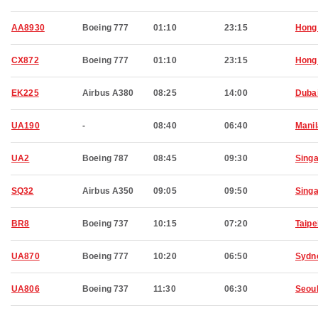
AA8930
Boeing 777
01:10
23:15
Hong
CX872
Boeing 777
01:10
23:15
Hong
EK225
Airbus A380
08:25
14:00
Duba
UA190
-
08:40
06:40
Manil
UA2
Boeing 787
08:45
09:30
Sing
SQ32
Airbus A350
09:05
09:50
Sing
BR8
Boeing 737
10:15
07:20
Taipe
UA870
Boeing 777
10:20
06:50
Sydn
UA806
Boeing 737
11:30
06:30
Seou