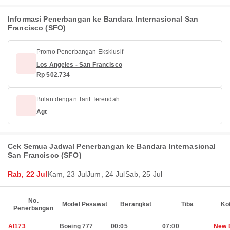
Informasi Penerbangan ke Bandara Internasional San
Francisco (SFO)
Promo Penerbangan Eksklusif
Los Angeles - San Francisco
Rp 502.734
Bulan dengan Tarif Terendah
Agt
Cek Semua Jadwal Penerbangan ke Bandara Internasional
San Francisco (SFO)
Rab, 22 Jul
Kam, 23 Jul
Jum, 24 Jul
Sab, 25 Jul
No.
Model Pesawat
Berangkat
Tiba
Ko
Penerbangan
AI173
Boeing 777
00:05
07:00
New 