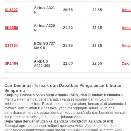
Airbus A321
KL1227
20:55
22:55
Amst
N
Airbus A320
SK1558
21:20
23:15
Amst
N
BOEING 737
D84354
21:35
23:35
Amst
MAX 8
AIRBUS
SK1484
22:00
22:55
Oslo
A220-300
Cari Destinasi Terbaik dan Dapatkan Pengalaman Liburan
Sempurna
Kunjungi Bandara Stockholm Arlanda (ARN) dan Temukan Keindahan
menawarkan tempat peristirahatan yang sempurna dari hiruk pikuk
kehidupan sehari-hari. Rasakan ketenangan alam, bersantai di akomodasi
mewah, dan nikmati kuliner lokal yang menggugah selera. Pilih opsi
penerbangan terbaik sesuai dengan kebutuhan Anda dan kunjungi tempat-
tempat menarik sebagai tujuan perjalanan Anda.
Bepergian dengan Mudah ke Bandara Stockholm Arlanda (ARN)
Sebagai agen perjalanan online tepercaya Anda, Airpaz memberikan
pengalaman pemesanan yang lancar untuk penerbangan. Platform kami