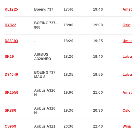
KL1225
Boeing 737
17:40
19:40
Amst
BOEING 737-
DY822
18:00
19:00
Oslo
800
D83803
-
18:20
19:25
Ume
AIRBUS
SK19
18:20
19:40
Lulea
A320NEO
BOEING 737
D84046
18:35
19:55
Lulea
MAX 8
Airbus A320
SK1556
19:00
21:00
Amst
N
Airbus A320
SK886
19:30
20:30
Oslo
N
OS969
Airbus A321
20:30
22:40
Wina