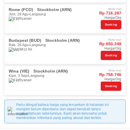
Rome (FCO)
Stockholm (ARN)
Mulai dari
Rp 716.287
Jum, 28 Agu
Langsung
Harga/Org
Ryanair
Booking
Budapest (BUD)
Stockholm (ARN)
Mulai dari
Rp 650.248
Rab, 26 Agu
Langsung
Harga/Org
Wizz Air
Booking
Wina (VIE)
Stockholm (ARN)
Mulai dari
Rp 758.746
Kam, 3 Sep
Langsung
Harga/Org
Ryanair
Booking
Perlu diingat bahwa harga yang tercantum di halaman ini
mungkin belum diperbarui dan dapat berubah tanpa
pemberitahuan sebelumnya. Kami akan berusaha untuk
memberikan informasi yang paling akurat dan terkini.