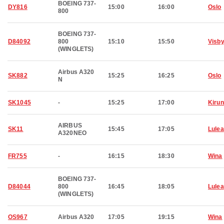
BOEING 737-
DY816
15:00
16:00
Oslo
800
BOEING 737-
D84092
800
15:10
15:50
Visb
(WINGLETS)
Airbus A320
SK882
15:25
16:25
Oslo
N
SK1045
-
15:25
17:00
Kiru
AIRBUS
SK11
15:45
17:05
Lulea
A320NEO
FR755
-
16:15
18:30
Wina
BOEING 737-
D84044
800
16:45
18:05
Lulea
(WINGLETS)
OS967
Airbus A320
17:05
19:15
Wina