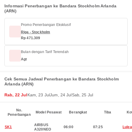
Informasi Penerbangan ke Bandara Stockholm Arlanda
(ARN)
Promo Penerbangan Eksklusif
Riga - Stockholm
Rp 471.309
Bulan dengan Tarif Terendah
Agt
Cek Semua Jadwal Penerbangan ke Bandara Stockholm
Arlanda (ARN)
Rab, 22 Jul
Kam, 23 Jul
Jum, 24 Jul
Sab, 25 Jul
No.
Model Pesawat
Berangkat
Tiba
Ko
Penerbangan
AIRBUS
SK1
06:00
07:25
Lulea
A320NEO