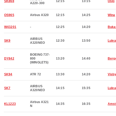
SK868
12:15
13:15
Oslo
A220-300
OS965
Airbus A320
12:15
14:25
Wina
W43201
-
12:25
14:20
Buka
AIRBUS
SK9
12:30
13:50
Lulea
A320NEO
BOEING 737-
DY842
800
13:20
14:40
Berg
(WINGLETS)
SK94
ATR 72
13:30
14:20
Visb
AIRBUS
SK7
14:15
15:35
Lulea
A320NEO
Airbus A321
KL1223
14:35
16:35
Amst
N