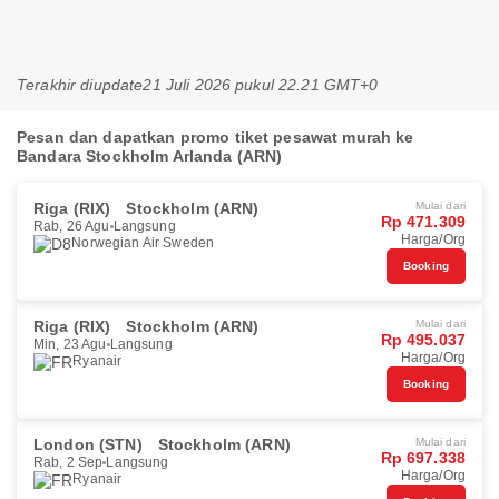
Terakhir diupdate
21 Juli 2026 pukul 22.21 GMT+0
Pesan dan dapatkan promo tiket pesawat murah ke
Bandara Stockholm Arlanda (ARN)
Riga (RIX)
Stockholm (ARN)
Mulai dari
Rp 471.309
Rab, 26 Agu
Langsung
Harga/Org
Norwegian Air Sweden
Booking
Riga (RIX)
Stockholm (ARN)
Mulai dari
Rp 495.037
Min, 23 Agu
Langsung
Harga/Org
Ryanair
Booking
London (STN)
Stockholm (ARN)
Mulai dari
Rp 697.338
Rab, 2 Sep
Langsung
Harga/Org
Ryanair