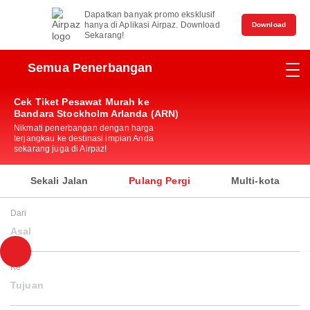
Dapatkan banyak promo eksklusif
hanya di Aplikasi Airpaz. Download
Download
Sekarang!
Semua Penerbangan
Cek Tiket Pesawat Murah ke
Bandara Stockholm Arlanda (ARN)
Nikmati penerbangan dengan harga
terjangkau ke destinasi impian Anda
sekarang juga di Airpaz!
Sekali Jalan
Pulang Pergi
Multi-kota
Dari
Asal
Ke
Tujuan