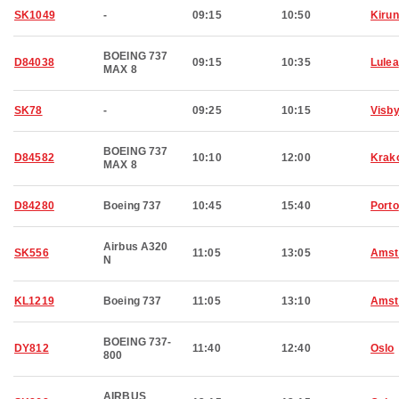
SK1049
-
09:15
10:50
Kiru
BOEING 737
D84038
09:15
10:35
Lulea
MAX 8
SK78
-
09:25
10:15
Visb
BOEING 737
D84582
10:10
12:00
Krak
MAX 8
D84280
Boeing 737
10:45
15:40
Porto
Airbus A320
SK556
11:05
13:05
Amst
N
KL1219
Boeing 737
11:05
13:10
Amst
BOEING 737-
DY812
11:40
12:40
Oslo
800
AIRBUS