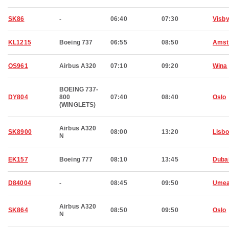
SK86
-
06:40
07:30
Visb
KL1215
Boeing 737
06:55
08:50
Amst
OS961
Airbus A320
07:10
09:20
Wina
BOEING 737-
DY804
800
07:40
08:40
Oslo
(WINGLETS)
Airbus A320
SK8900
08:00
13:20
Lisb
N
EK157
Boeing 777
08:10
13:45
Duba
D84004
-
08:45
09:50
Ume
Airbus A320
SK864
08:50
09:50
Oslo
N