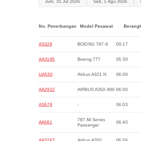
Jum, 31 Jul 2026
Sab, 1 Agu 2026
No. Penerbangan
Model Pesawat
Berang
AS328
BOEING 787-8
00:17
AA3185
Boeing 777
05:30
UA530
Airbus A321 N
06:00
AA2922
AIRBUS A350-900
06:00
AS578
-
06:03
787 All Series
AA581
06:40
Passenger
AA3267
Airbus A350
06:56