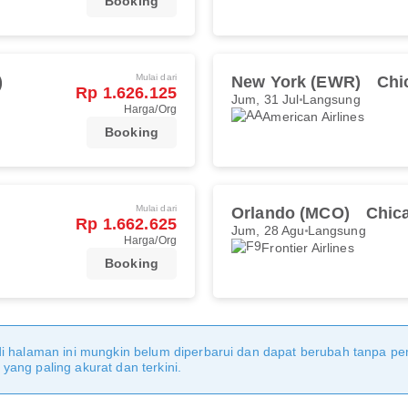
Booking
Mulai dari
)
New York (EWR)
Chi
Rp 1.626.125
Jum, 31 Jul
Langsung
Harga/Org
American Airlines
Booking
Mulai dari
Orlando (MCO)
Chic
Rp 1.662.625
Jum, 28 Agu
Langsung
Harga/Org
Frontier Airlines
Booking
di halaman ini mungkin belum diperbarui dan dapat berubah tanpa 
ang paling akurat dan terkini.