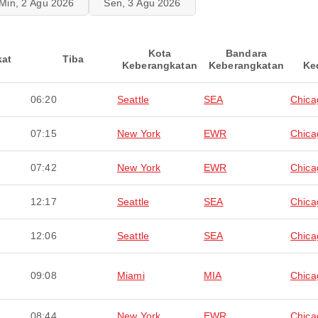
Min, 2 Agu 2026
Sen, 3 Agu 2026
Kota
Bandara
kat
Tiba
Keberangkatan
Keberangkatan
Ke
06:20
Seattle
SEA
Chica
07:15
New York
EWR
Chica
07:42
New York
EWR
Chica
12:17
Seattle
SEA
Chica
12:06
Seattle
SEA
Chica
09:08
Miami
MIA
Chica
08:44
New York
EWR
Chica