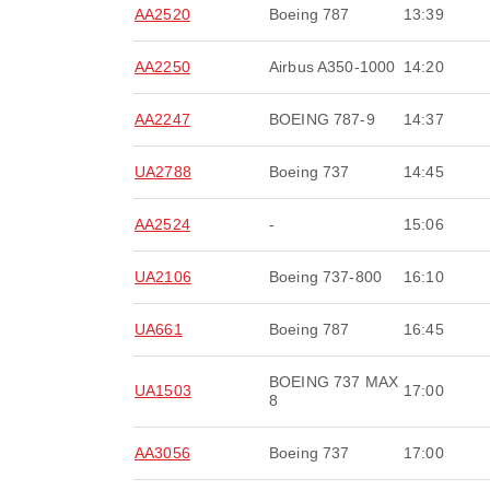
AA2520
Boeing 787
13:39
AA2250
Airbus A350-1000
14:20
AA2247
BOEING 787-9
14:37
UA2788
Boeing 737
14:45
AA2524
-
15:06
UA2106
Boeing 737-800
16:10
UA661
Boeing 787
16:45
BOEING 737 MAX
UA1503
17:00
8
AA3056
Boeing 737
17:00