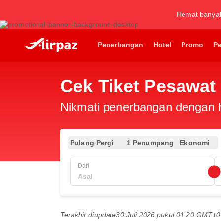
Hemat banya
Penerbangan
Hotel
Promo
P
Cek Tiket Pesawat
Nikmati penerbangan dengan ha
Pulang Pergi
1 Penumpang
Ekonomi
Dari
Terakhir diupdate
30 Juli 2026 pukul 01.20 GMT+0