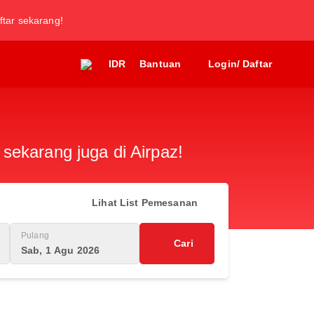
ftar sekarang!
IDR
Bantuan
Login/ Daftar
sekarang juga di Airpaz!
Lihat List Pemesanan
Pulang
Cari
Sab, 1 Agu 2026