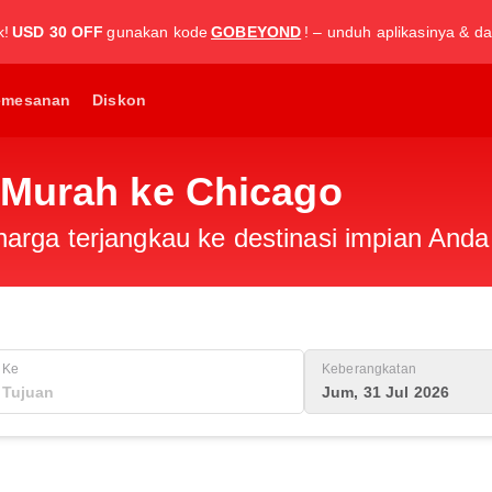
k!
USD 30 OFF
gunakan kode
GOBEYOND
! – unduh aplikasinya & da
emesanan
Diskon
 Murah ke Chicago
rga terjangkau ke destinasi impian Anda 
Ke
Keberangkatan
Jum, 31 Jul 2026