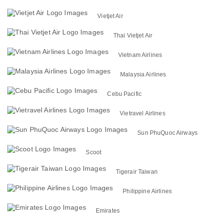
Vietjet Air
Thai Vietjet Air
Vietnam Airlines
Malaysia Airlines
Cebu Pacific
Vietravel Airlines
Sun PhuQuoc Airways
Scoot
Tigerair Taiwan
Philippine Airlines
Emirates