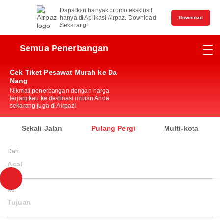
Dapatkan banyak promo eksklusif
hanya di Aplikasi Airpaz. Download
Download
Sekarang!
Semua Penerbangan
Cek Tiket Pesawat Murah ke Da
Nang
Nikmati penerbangan dengan harga
terjangkau ke destinasi impian Anda
sekarang juga di Airpaz!
Sekali Jalan
Pulang Pergi
Multi-kota
Dari
Asal
Ke
Tujuan