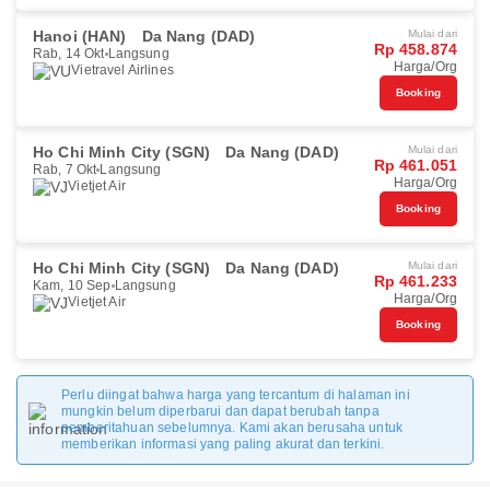
Hanoi (HAN)
Da Nang (DAD)
Mulai dari
Rp 458.874
Rab, 14 Okt
Langsung
Harga/Org
Vietravel Airlines
Booking
Ho Chi Minh City (SGN)
Da Nang (DAD)
Mulai dari
Rp 461.051
Rab, 7 Okt
Langsung
Harga/Org
Vietjet Air
Booking
Ho Chi Minh City (SGN)
Da Nang (DAD)
Mulai dari
Rp 461.233
Kam, 10 Sep
Langsung
Harga/Org
Vietjet Air
Booking
Perlu diingat bahwa harga yang tercantum di halaman ini
mungkin belum diperbarui dan dapat berubah tanpa
pemberitahuan sebelumnya. Kami akan berusaha untuk
memberikan informasi yang paling akurat dan terkini.