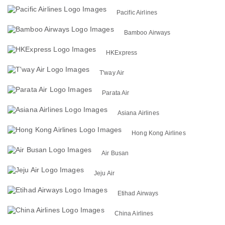
Pacific Airlines
Bamboo Airways
HKExpress
T'way Air
Parata Air
Asiana Airlines
Hong Kong Airlines
Air Busan
Jeju Air
Etihad Airways
China Airlines