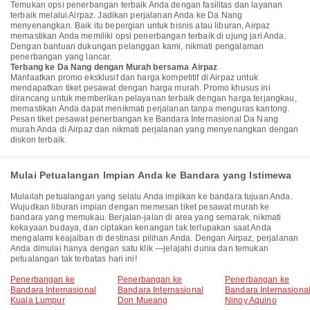
Temukan opsi penerbangan terbaik Anda dengan fasilitas dan layanan
terbaik melalui Airpaz. Jadikan perjalanan Anda ke Da Nang
menyenangkan. Baik itu bepergian untuk bisnis atau liburan, Airpaz
memastikan Anda memiliki opsi penerbangan terbaik di ujung jari Anda.
Dengan bantuan dukungan pelanggan kami, nikmati pengalaman
penerbangan yang lancar.
Terbang ke Da Nang dengan Murah bersama Airpaz
Manfaatkan promo eksklusif dan harga kompetitif di Airpaz untuk
mendapatkan tiket pesawat dengan harga murah. Promo khusus ini
dirancang untuk memberikan pelayanan terbaik dengan harga terjangkau,
memastikan Anda dapat menikmati perjalanan tanpa menguras kantong.
Pesan tiket pesawat penerbangan ke Bandara Internasional Da Nang
murah Anda di Airpaz dan nikmati perjalanan yang menyenangkan dengan
diskon terbaik.
Mulai Petualangan Impian Anda ke Bandara yang Istimewa
Mulailah petualangan yang selalu Anda impikan ke bandara tujuan Anda.
Wujudkan liburan impian dengan memesan tiket pesawat murah ke
bandara yang memukau. Berjalan-jalan di area yang semarak, nikmati
kekayaan budaya, dan ciptakan kenangan tak terlupakan saat Anda
mengalami keajaiban di destinasi pilihan Anda. Dengan Airpaz, perjalanan
Anda dimulai hanya dengan satu klik —jelajahi dunia dan temukan
petualangan tak terbatas hari ini!
Penerbangan ke
Penerbangan ke
Penerbangan ke
Bandara Internasional
Bandara Internasional
Bandara Internasiona
Kuala Lumpur
Don Mueang
Ninoy Aquino