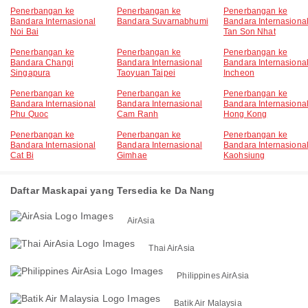
Penerbangan ke
Penerbangan ke
Penerbangan ke
Bandara Internasional
Bandara Suvarnabhumi
Bandara Internasiona
Noi Bai
Tan Son Nhat
Penerbangan ke
Penerbangan ke
Penerbangan ke
Bandara Changi
Bandara Internasional
Bandara Internasiona
Singapura
Taoyuan Taipei
Incheon
Penerbangan ke
Penerbangan ke
Penerbangan ke
Bandara Internasional
Bandara Internasional
Bandara Internasiona
Phu Quoc
Cam Ranh
Hong Kong
Penerbangan ke
Penerbangan ke
Penerbangan ke
Bandara Internasional
Bandara Internasional
Bandara Internasiona
Cat Bi
Gimhae
Kaohsiung
Daftar Maskapai yang Tersedia ke Da Nang
AirAsia
Thai AirAsia
Philippines AirAsia
Batik Air Malaysia