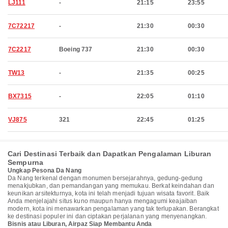
LJ111
-
21:15
23:55
7C72217
-
21:30
00:30
7C2217
Boeing 737
21:30
00:30
TW13
-
21:35
00:25
BX7315
-
22:05
01:10
VJ875
321
22:45
01:25
Cari Destinasi Terbaik dan Dapatkan Pengalaman Liburan
Sempurna
Ungkap Pesona Da Nang
Da Nang terkenal dengan monumen bersejarahnya, gedung-gedung
menakjubkan, dan pemandangan yang memukau. Berkat keindahan dan
keunikan arsitekturnya, kota ini telah menjadi tujuan wisata favorit. Baik
Anda menjelajahi situs kuno maupun hanya mengagumi keajaiban
modern, kota ini menawarkan pengalaman yang tak terlupakan. Berangkat
ke destinasi populer ini dan ciptakan perjalanan yang menyenangkan.
Bisnis atau Liburan, Airpaz Siap Membantu Anda