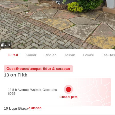
1 / 5
Detail
Kamar
Rincian
Aturan
Lokasi
Fasilita
Guesthouse/tempat tidur & sarapan
13 on Fifth
13 5th Avenue, Walmer, Gqeberha
6065
Lihat di peta
10 Luar Biasa
2 Ulasan