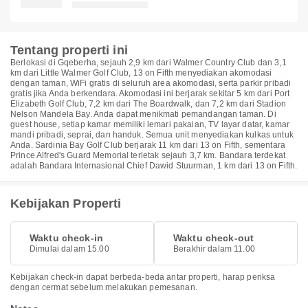
Tentang properti ini
Berlokasi di Gqeberha, sejauh 2,9 km dari Walmer Country Club dan 3,1
km dari Little Walmer Golf Club, 13 on Fifth menyediakan akomodasi
dengan taman, WiFi gratis di seluruh area akomodasi, serta parkir pribadi
gratis jika Anda berkendara. Akomodasi ini berjarak sekitar 5 km dari Port
Elizabeth Golf Club, 7,2 km dari The Boardwalk, dan 7,2 km dari Stadion
Nelson Mandela Bay. Anda dapat menikmati pemandangan taman. Di
guest house, setiap kamar memiliki lemari pakaian, TV layar datar, kamar
mandi pribadi, seprai, dan handuk. Semua unit menyediakan kulkas untuk
Anda. Sardinia Bay Golf Club berjarak 11 km dari 13 on Fifth, sementara
Prince Alfred's Guard Memorial terletak sejauh 3,7 km. Bandara terdekat
adalah Bandara Internasional Chief Dawid Stuurman, 1 km dari 13 on Fifth.
Kebijakan Properti
Waktu check-in
Waktu check-out
Dimulai dalam 15.00
Berakhir dalam 11.00
Kebijakan check-in dapat berbeda-beda antar properti, harap periksa
dengan cermat sebelum melakukan pemesanan.