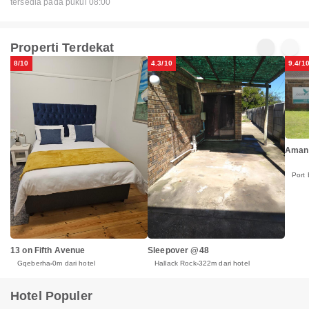
tersedia pada pukul 08:00
Properti Terdekat
8/10
4.3/10
9.4/1
Amani
Port 
13 on Fifth Avenue
Sleepover @48
Gqeberha
0m dari hotel
Hallack Rock
322m dari hotel
Hotel Populer