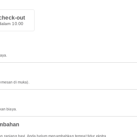
check-out
dalam 10.00
iaya.
 memesan di muka).
kan biaya.
ambahan
n ranjang bayi. Anda belum menambahkan tempat tidur ekstra.