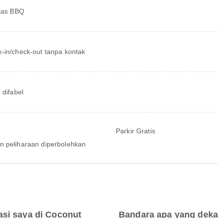
itas BBQ
-in/check-out tanpa kontak
 difabel
r
Parkir Gratis
 peliharaan diperbolehkan
si saya di Coconut
Bandara apa yang deka