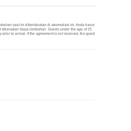
bahan saat ini diberlakukan di akomodasi ini. Anda harus
at dikenakan biaya tambahan. Guests under the age of 25
prior to arrival. If the agreement is not received, the guest