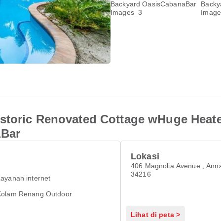
istoric Renovated Cottage wHuge Heat
aBar
Lokasi
406 Magnolia Avenue , Ann
34216
ayanan internet
Kolam Renang Outdoor
Lihat di peta >