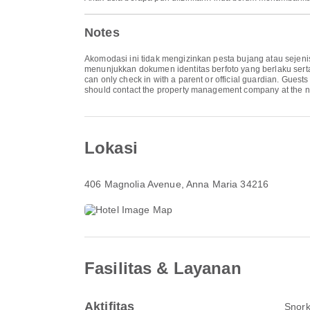
Notes
Akomodasi ini tidak mengizinkan pesta bujang atau sejen
menunjukkan dokumen identitas berfoto yang berlaku serta
can only check in with a parent or official guardian. Guests
should contact the property management company at the n
Lokasi
406 Magnolia Avenue
, Anna Maria 34216
Fasilitas & Layanan
Aktifitas
Snork