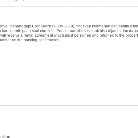
isnya. Menanggapi Coronavirus (COVID-19), tindakan keamanan dan sanitasi tam
 kartu kredit pada saat check-in. Permintaan khusus tidak bisa dijamin dan dap
 will receive a rental agreement which must be signed and returned to the property 
umber on the booking confirmation.
elling