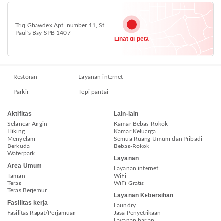
Triq Ghawdex Apt. number 11, St
Paul's Bay SPB 1407
Lihat di peta
Restoran
Layanan internet
Parkir
Tepi pantai
Aktifitas
Lain-lain
Selancar Angin
Kamar Bebas-Rokok
Hiking
Kamar Keluarga
Menyelam
Semua Ruang Umum dan Pribadi
Berkuda
Bebas-Rokok
Waterpark
Layanan
Area Umum
Layanan internet
Taman
WiFi
Teras
WiFi Gratis
Teras Berjemur
Layanan Kebersihan
Fasilitas kerja
Laundry
Fasilitas Rapat/Perjamuan
Jasa Penyetrikaan
Layanan harian