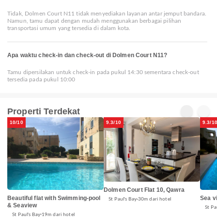
Tidak, Dolmen Court N11 tidak menyediakan layanan antar jemput bandara.
Namun, tamu dapat dengan mudah menggunakan berbagai pilihan
transportasi umum yang tersedia di dalam kota.
Apa waktu check-in dan check-out di Dolmen Court N11?
Tamu dipersilakan untuk check-in pada pukul 14:30 sementara check-out
tersedia pada pukul 10:00
Properti Terdekat
10/10
9.3/10
9.3/1
Dolmen Court Flat 10, Qawra
Beautiful flat with Swimming-pool
Sea v
St Paul's Bay
30m dari hotel
& Seaview
St Pa
St Paul's Bay
19m dari hotel