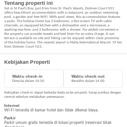
Tentang properti ini
Set in St Paul's Bay, just 8 km from St. Paul's Islands, Dolmen Court N11
offers beachfront accommodation with a restaurant, an outdoor swimming
pool, a garden and free WiFi. With pool views, this accommodation features
a patio. The holiday home has 2 bedrooms, a flat-screen TV with cable
channels, an equipped kitchen with a dishwasher and a microwave, a
washing machine, and 2 bathrooms with a shower. For added convenience,
the property can provide towels and bed linen for an extra charge. A sun
terrace is available on site and hiking can be enjoyed within close proximity
of the holiday home. The nearest airport is Malta International Airport, 19 km
from Dolmen Court N11.
Kebijakan Properti
Waktu check-in
Waktu check-out
Dimulai dalam 14.30
Berakhir dalam 14.00
Kebijakan check-in dapat berbeda-beda antar properti, harap periksa dengan
cermat sebelum melakukan pemesanan.
Internet
Wi-Fi tersedia di kamar hotel dan tidak dikenai biaya.
Parkir
Parkir umum gratis tersedia di lokasi properti (reservasi tidak