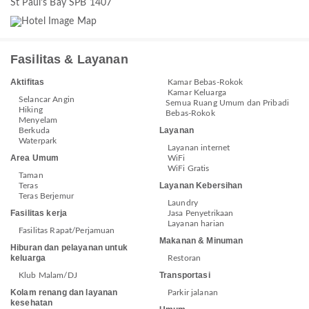
St Paul's Bay SPB 1407
Fasilitas & Layanan
Aktifitas
Kamar Bebas-Rokok
Kamar Keluarga
Selancar Angin
Semua Ruang Umum dan Pribadi
Hiking
Bebas-Rokok
Menyelam
Layanan
Berkuda
Waterpark
Layanan internet
Area Umum
WiFi
WiFi Gratis
Taman
Layanan Kebersihan
Teras
Teras Berjemur
Laundry
Fasilitas kerja
Jasa Penyetrikaan
Layanan harian
Fasilitas Rapat/Perjamuan
Makanan & Minuman
Hiburan dan pelayanan untuk
keluarga
Restoran
Transportasi
Klub Malam/DJ
Kolam renang dan layanan
Parkir jalanan
kesehatan