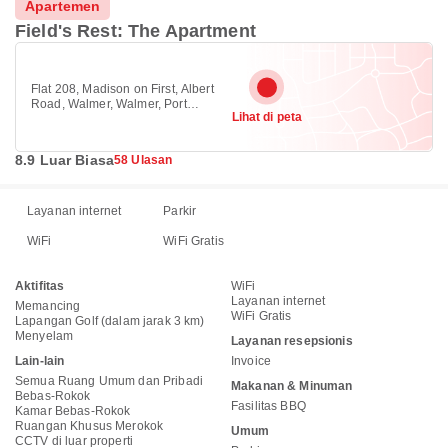
Apartemen
Field's Rest: The Apartment
Flat 208, Madison on First, Albert
Road, Walmer, Walmer, Port
Lihat di peta
Elizabeth 6070
8.9 Luar Biasa
58 Ulasan
Layanan internet
Parkir
WiFi
WiFi Gratis
Aktifitas
WiFi
Layanan internet
Memancing
WiFi Gratis
Lapangan Golf (dalam jarak 3 km)
Menyelam
Layanan resepsionis
Lain-lain
Invoice
Semua Ruang Umum dan Pribadi
Makanan & Minuman
Bebas-Rokok
Fasilitas BBQ
Kamar Bebas-Rokok
Ruangan Khusus Merokok
Umum
CCTV di luar properti