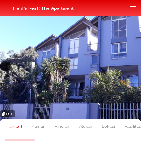
Field's Rest: The Apartment
1 / 11
Detail
Kamar
Rincian
Aturan
Lokasi
Fasilita