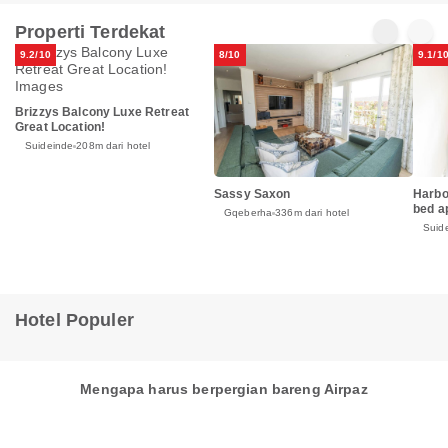
Properti Terdekat
9.2/10
8/10
9.1/1
Brizzys Balcony Luxe Retreat
Great Location!
Suideinde
208m dari hotel
Sassy Saxon
Harbo
bed a
Gqeberha
336m dari hotel
Suid
Hotel Populer
Mengapa harus berpergian bareng Airpaz