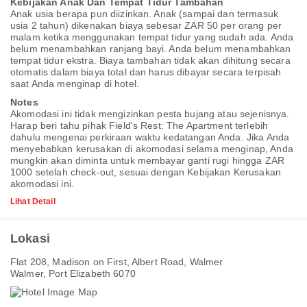
Kebijakan Anak Dan Tempat Tidur Tambahan
Anak usia berapa pun diizinkan. Anak (sampai dan termasuk
usia 2 tahun) dikenakan biaya sebesar ZAR 50 per orang per
malam ketika menggunakan tempat tidur yang sudah ada. Anda
belum menambahkan ranjang bayi. Anda belum menambahkan
tempat tidur ekstra. Biaya tambahan tidak akan dihitung secara
otomatis dalam biaya total dan harus dibayar secara terpisah
saat Anda menginap di hotel.
Notes
Akomodasi ini tidak mengizinkan pesta bujang atau sejenisnya.
Harap beri tahu pihak Field's Rest: The Apartment terlebih
dahulu mengenai perkiraan waktu kedatangan Anda. Jika Anda
menyebabkan kerusakan di akomodasi selama menginap, Anda
mungkin akan diminta untuk membayar ganti rugi hingga ZAR
1000 setelah check-out, sesuai dengan
Kebijakan Kerusakan
akomodasi ini.
Lihat Detail
Lokasi
Flat 208, Madison on First, Albert Road, Walmer
Walmer, Port Elizabeth 6070