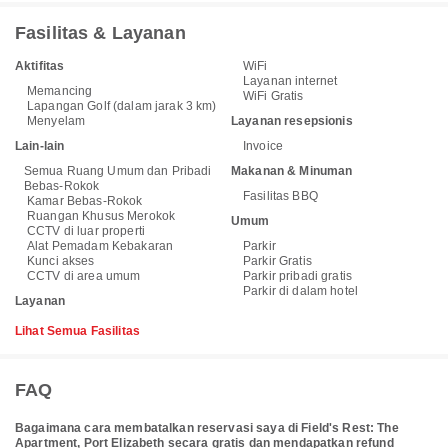
Fasilitas & Layanan
Aktifitas
WiFi
Layanan internet
Memancing
WiFi Gratis
Lapangan Golf (dalam jarak 3 km)
Menyelam
Layanan resepsionis
Lain-lain
Invoice
Semua Ruang Umum dan Pribadi
Makanan & Minuman
Bebas-Rokok
Fasilitas BBQ
Kamar Bebas-Rokok
Ruangan Khusus Merokok
Umum
CCTV di luar properti
Alat Pemadam Kebakaran
Parkir
Kunci akses
Parkir Gratis
CCTV di area umum
Parkir pribadi gratis
Parkir di dalam hotel
Layanan
Lihat Semua Fasilitas
FAQ
Bagaimana cara membatalkan reservasi saya di Field's Rest: The
Apartment, Port Elizabeth secara gratis dan mendapatkan refund