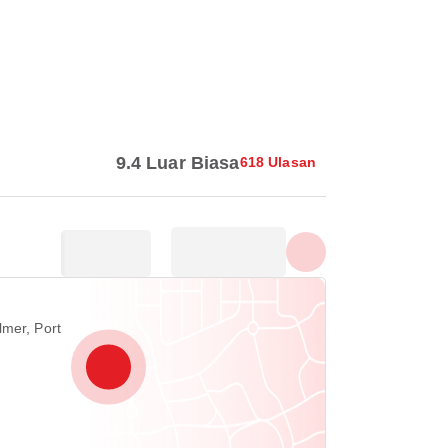
Tampilkan semua foto
9.4 Luar Biasa
618 Ulasan
lmer, Port