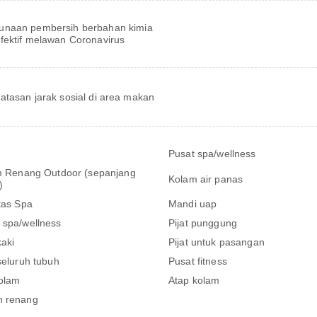
unaan pembersih berbahan kimia
fektif melawan Coronavirus
tasan jarak sosial di area makan
Pusat spa/wellness
 Renang Outdoor (sepanjang
Kolam air panas
)
itas Spa
Mandi uap
 spa/wellness
Pijat punggung
kaki
Pijat untuk pasangan
 seluruh tubuh
Pusat fitness
olam
Atap kolam
m renang