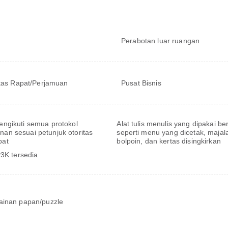
Perabotan luar ruangan
itas Rapat/Perjamuan
Pusat Bisnis
engikuti semua protokol
Alat tulis menulis yang dipakai b
an sesuai petunjuk otoritas
seperti menu yang dicetak, majal
pat
bolpoin, dan kertas disingkirkan
P3K tersedia
inan papan/puzzle