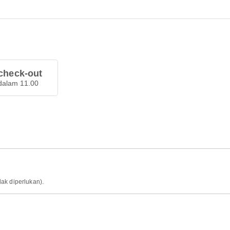
check-out
dalam 11.00
idak diperlukan).