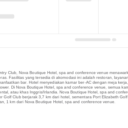
Country Club, Nova Boutique Hotel, spa and conference venue menaw
teras. Fasilitas yang tersedia di akomodasi ini adalah restoran, layan
anfaatkan bar. Hotel menyediakan kamar ber-AC dengan meja kerja, m
hower. Di Nova Boutique Hotel, spa and conference venue, semua ka
ntal, atau khas Inggris/Irlandia. Nova Boutique Hotel, spa and con
er Golf Club berjarak 3,7 km dari hotel, sementara Port Elizabeth Gol
an, 1 km dari Nova Boutique Hotel, spa and conference venue.