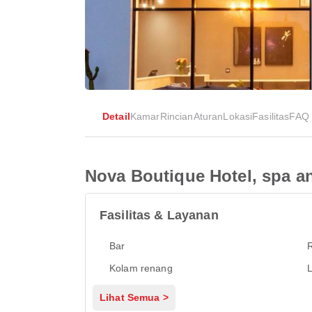
Detail
Kamar
Rincian
Aturan
Lokasi
Fasilitas
FAQ
Nova Boutique Hotel, spa a
Fasilitas & Layanan
Bar
Kolam renang
L
Lihat Semua >