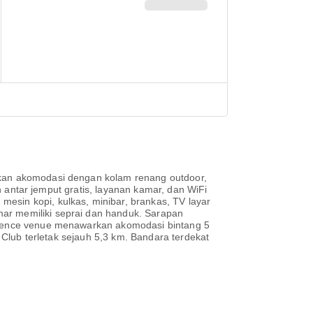
arkan akomodasi dengan kolam renang outdoor,
an antar jemput gratis, layanan kamar, dan WiFi
esin kopi, kulkas, minibar, brankas, TV layar
mar memiliki seprai dan handuk. Sarapan
ference venue menawarkan akomodasi bintang 5
f Club terletak sejauh 5,3 km. Bandara terdekat