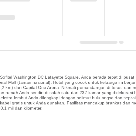
fitel Washington DC Lafayette Square, Anda berada tepat di pusat k
onal Mall (taman nasional). Hotel yang cocok untuk keluarga ini berja
1,2 km) dari Capital One Arena. Nikmati pemandangan di teras; dan man
n rumah Anda sendiri di salah satu dari 237 kamar yang didekorasi 
ekstra lembut Anda dilengkapi dengan selimut bulu angsa dan seprai
rkabel gratis untuk Anda gunakan. Fasilitas mencakup brankas dan mej
0,1 mil dan kilometer.