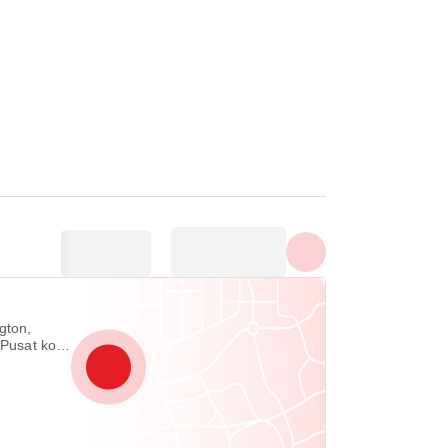
Tampilkan semua foto
gton,
 Pusat kota
005