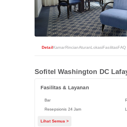
Detail
Kamar
Rincian
Aturan
Lokasi
Fasilitas
FAQ
Sofitel Washington DC Lafa
Fasilitas & Layanan
Bar
Resepsionis 24 Jam
L
Lihat Semua >