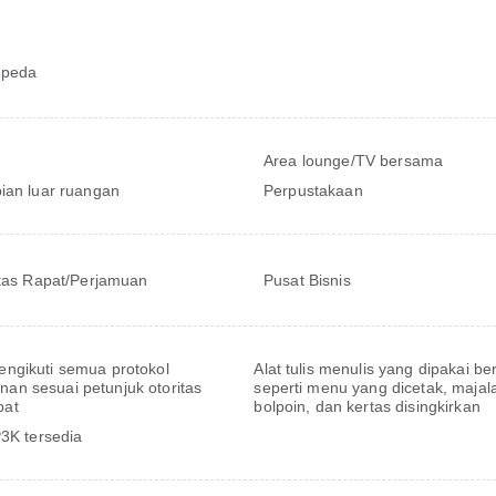
epeda
Area lounge/TV bersama
ian luar ruangan
Perpustakaan
itas Rapat/Perjamuan
Pusat Bisnis
engikuti semua protokol
Alat tulis menulis yang dipakai b
an sesuai petunjuk otoritas
seperti menu yang dicetak, majal
pat
bolpoin, dan kertas disingkirkan
P3K tersedia