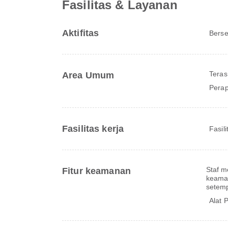
Fasilitas & Layanan
Aktifitas
Bers
Teras
Area Umum
Perap
Fasilitas kerja
Fasil
Staf m
Fitur keamanan
keaman
setem
Alat 