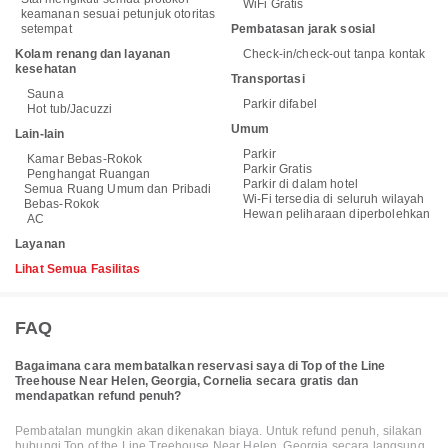
WiFi Gratis
keamanan sesuai petunjuk otoritas
setempat
Pembatasan jarak sosial
Kolam renang dan layanan
Check-in/check-out tanpa kontak
kesehatan
Transportasi
Sauna
Parkir difabel
Hot tub/Jacuzzi
Umum
Lain-lain
Parkir
Kamar Bebas-Rokok
Parkir Gratis
Penghangat Ruangan
Parkir di dalam hotel
Semua Ruang Umum dan Pribadi
Wi-Fi tersedia di seluruh wilayah
Bebas-Rokok
Hewan peliharaan diperbolehkan
AC
Layanan
Lihat Semua Fasilitas
FAQ
Bagaimana cara membatalkan reservasi saya di Top of the Line
Treehouse Near Helen, Georgia, Cornelia secara gratis dan
mendapatkan refund penuh?
Pembatalan mungkin akan dikenakan biaya. Untuk refund penuh, silakan
hubungi Top of the Line Treehouse Near Helen, Georgia secara langsung.