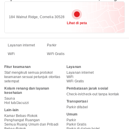
184 Walnut Ridge, Cornelia 30528
Lihat di peta
Layanan internet
Parkir
WiFi
WiFi Gratis
Fitur keamanan
Layanan
Staf mengikuti semua protokol
Layanan internet
keamanan sesuai petunjuk otoritas
WiFi
setempat
WiFi Gratis
Kolam renang dan layanan
Pembatasan jarak sosial
kesehatan
Check-in/check-out tanpa kontak
Sauna
Transportasi
Hot tub/Jacuzzi
Parkir difabel
Lain-lain
Umum
Kamar Bebas-Rokok
Penghangat Ruangan
Parkir
Semua Ruang Umum dan Pribadi
Parkir Gratis
Bebas-Rokok
Parkir di dalam hotel