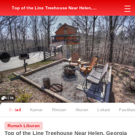
Top of the Line Treehouse Near Helen,
Georgia
1 / 34
Detail
Kamar
Rincian
Aturan
Lokasi
Fasilita
Rumah Liburan
Top of the Line Treehouse Near Helen, Georgia