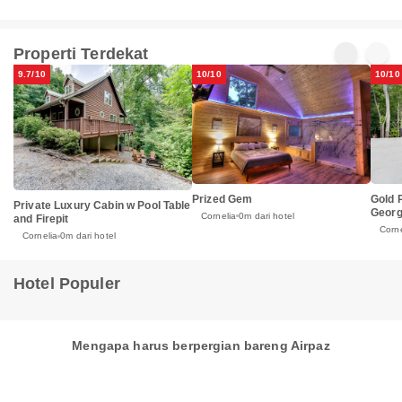
Properti Terdekat
9.7/10
10/10
10/10
Prized Gem
Gold 
Private Luxury Cabin w Pool Table
Georg
Cornelia
0m dari hotel
and Firepit
Corne
Cornelia
0m dari hotel
Hotel Populer
Mengapa harus berpergian bareng Airpaz