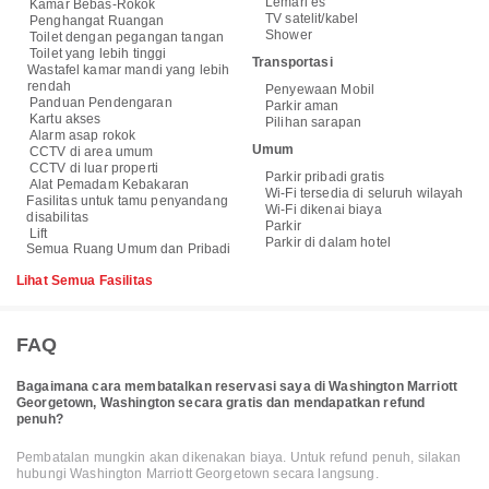
Lemari es
Kamar Bebas-Rokok
TV satelit/kabel
Penghangat Ruangan
Shower
Toilet dengan pegangan tangan
Toilet yang lebih tinggi
Transportasi
Wastafel kamar mandi yang lebih
rendah
Penyewaan Mobil
Panduan Pendengaran
Parkir aman
Kartu akses
Pilihan sarapan
Alarm asap rokok
Umum
CCTV di area umum
CCTV di luar properti
Parkir pribadi gratis
Alat Pemadam Kebakaran
Wi-Fi tersedia di seluruh wilayah
Fasilitas untuk tamu penyandang
Wi-Fi dikenai biaya
disabilitas
Parkir
Lift
Parkir di dalam hotel
Semua Ruang Umum dan Pribadi
Lihat Semua Fasilitas
FAQ
Bagaimana cara membatalkan reservasi saya di Washington Marriott
Georgetown, Washington secara gratis dan mendapatkan refund
penuh?
Pembatalan mungkin akan dikenakan biaya. Untuk refund penuh, silakan
hubungi Washington Marriott Georgetown secara langsung.