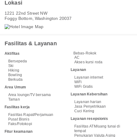
Lokasi
1221 22nd Street NW
Foggy Bottom, Washington 20037
Fasilitas & Layanan
Bebas-Rokok
Aktifitas
AC
Bersepeda
Akses kursi roda
Ski
Layanan
Hiking
Bowling
Layanan internet
Berkuda
WiFi
WiFi Gratis
Area Umum
Layanan Kebersihan
Area lounge/TV bersama
Taman
Layanan harian
Jasa Penyetrikaan
Fasilitas kerja
Cuci Kering
Fasilitas Rapat/Perjamuan
Layanan resepsionis
Pusat Bisnis
Faks/Fotokopi
Fasilitas ATM/uang tunai di
tempat
Fitur keamanan
Penukaran Valuta Asing