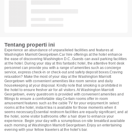
Tentang properti ini
Experience an abundance of unparalleled facilities and features at
Washington Marriott Georgetown.Car hire offerings at the hotel enhance
the ease of discovering Washington D.C..Guests can avail parking facilities
at the hotel. During your stay at this fantastic hotel, the attentive front desk
personnel can provide you with a range of amenities such as concierge
service, express check-in or check-out and safety deposit boxes.Craving
relaxation? Make the most of your stay at the Washington Marriott
Georgetown with convenient amenities like room service and daily
housekeeping at your disposal. Kindly note that smoking is prohibited in
the hotel to ensure fresher air for all visitors. At Washington Marriott
Georgetown, every guestroom is provided with convenient amenities and
fittings to ensure a comfortable stay.Certain rooms offer in-room
amusement features such as the cable TV for your enjoyment.In select
rooms at the hotel, instant tea is available for those moments when it
seems necessary.Essential restroom facilities are equally significant, and at
the hotel, some visitor bathrooms offer a hair dryer to enhance your
experience. Begin your day with a scrumptious on-site breakfast available
each morning at Washington Marriott Georgetown.Enjoy an entertaining
evening with your fellow travelers at the hotel's bar.