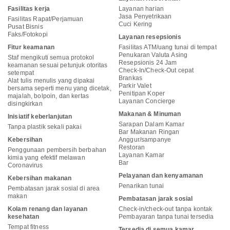
Fasilitas kerja
Layanan harian
Jasa Penyetrikaan
Fasilitas Rapat/Perjamuan
Cuci Kering
Pusat Bisnis
Faks/Fotokopi
Layanan resepsionis
Fitur keamanan
Fasilitas ATM/uang tunai di tempat
Penukaran Valuta Asing
Staf mengikuti semua protokol
Resepsionis 24 Jam
keamanan sesuai petunjuk otoritas
Check-In/Check-Out cepat
setempat
Brankas
Alat tulis menulis yang dipakai
Parkir Valet
bersama seperti menu yang dicetak,
Penitipan Koper
majalah, bolpoin, dan kertas
Layanan Concierge
disingkirkan
Makanan & Minuman
Inisiatif keberlanjutan
Sarapan Dalam Kamar
Tanpa plastik sekali pakai
Bar Makanan Ringan
Kebersihan
Anggur/sampanye
Restoran
Penggunaan pembersih berbahan
Layanan Kamar
kimia yang efektif melawan
Bar
Coronavirus
Pelayanan dan kenyamanan
Kebersihan makanan
Penarikan tunai
Pembatasan jarak sosial di area
makan
Pembatasan jarak sosial
Kolam renang dan layanan
Check-in/check-out tanpa kontak
kesehatan
Pembayaran tanpa tunai tersedia
Tempat fitness
Tersedia di semua kamar