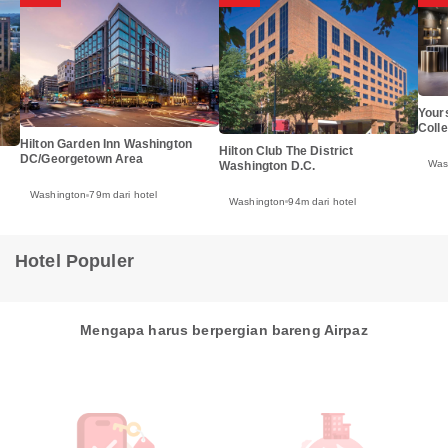
Your
Coll
Hilton Garden Inn Washington
Hilton Club The District
DC/Georgetown Area
Was
Washington D.C.
Washington
79m dari hotel
Washington
94m dari hotel
Hotel Populer
Mengapa harus berpergian bareng Airpaz