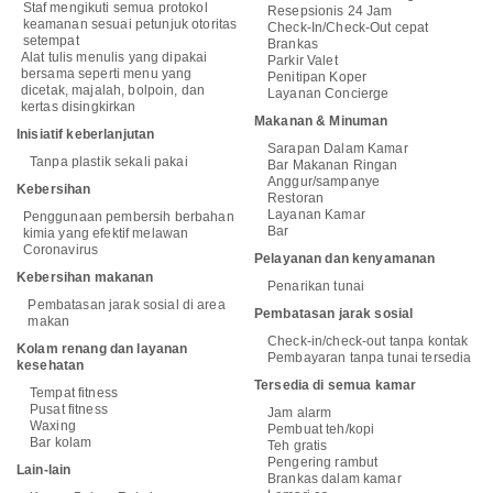
Staf mengikuti semua protokol
Resepsionis 24 Jam
keamanan sesuai petunjuk otoritas
Check-In/Check-Out cepat
setempat
Brankas
Alat tulis menulis yang dipakai
Parkir Valet
bersama seperti menu yang
Penitipan Koper
dicetak, majalah, bolpoin, dan
Layanan Concierge
kertas disingkirkan
Makanan & Minuman
Inisiatif keberlanjutan
Sarapan Dalam Kamar
Tanpa plastik sekali pakai
Bar Makanan Ringan
Anggur/sampanye
Kebersihan
Restoran
Layanan Kamar
Penggunaan pembersih berbahan
Bar
kimia yang efektif melawan
Coronavirus
Pelayanan dan kenyamanan
Kebersihan makanan
Penarikan tunai
Pembatasan jarak sosial di area
Pembatasan jarak sosial
makan
Check-in/check-out tanpa kontak
Kolam renang dan layanan
Pembayaran tanpa tunai tersedia
kesehatan
Tersedia di semua kamar
Tempat fitness
Pusat fitness
Jam alarm
Waxing
Pembuat teh/kopi
Bar kolam
Teh gratis
Pengering rambut
Lain-lain
Brankas dalam kamar