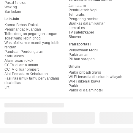
Pusat fitness
Jam alarm
Waxing
Pembuat teh/kopi
Bar kolam
Teh gratis
Lain-lain
Pengering rambut
Brankas dalam kamar
Kamar Bebas-Rokok
Lemari es
Penghangat Ruangan
TV satelit/kabel
Toilet dengan pegangan tangan
Shower
Toilet yang lebih tinggi
Wastafel kamar mandi yang lebih
Transportasi
rendah
Penyewaan Mobil
Panduan Pendengaran
Parkir aman
Kartu akses
Pilihan sarapan
Alarm asap rokok
CCTV di area umum
Umum
CCTV di luar properti
Parkir pribadi gratis
Alat Pemadam Kebakaran
Wi-Fi tersedia di seluruh wilayah
Fasilitas untuk tamu penyandang
Wi-Fi dikenai biaya
disabilitas
Parkir
Lift
Parkir di dalam hotel