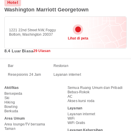
Hotel
Washington Marriott Georgetown
1221 22nd Street NW, Foggy
Bottom, Washington 20037
Lihat di peta
8.4 Luar Biasa
29 Ulasan
Bar
Restoran
Resepsionis 24 Jam
Layanan internet
Aktifitas
Semua Ruang Umum dan Pribadi
Bebas-Rokok
Bersepeda
AC
Ski
Akses kursi roda
Hiking
Bowling
Layanan
Berkuda
Layanan internet
Area Umum
WiFi
WiFi Gratis
Area lounge/TV bersama
Taman
Layanan Kebersihan