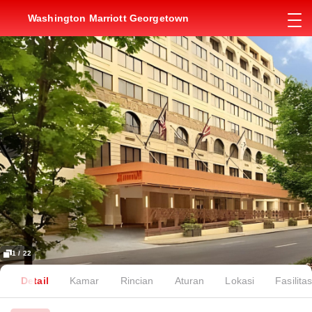
Washington Marriott Georgetown
1 / 22
Detail
Kamar
Rincian
Aturan
Lokasi
Fasilita