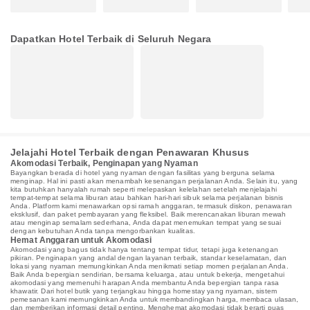
Dapatkan Hotel Terbaik di Seluruh Negara
Jelajahi Hotel Terbaik dengan Penawaran Khusus
Akomodasi Terbaik, Penginapan yang Nyaman
Bayangkan berada di hotel yang nyaman dengan fasilitas yang berguna selama
menginap. Hal ini pasti akan menambah kesenangan perjalanan Anda. Selain itu, yang
kita butuhkan hanyalah rumah seperti melepaskan kelelahan setelah menjelajahi
tempat-tempat selama liburan atau bahkan hari-hari sibuk selama perjalanan bisnis
Anda. Platform kami menawarkan opsi ramah anggaran, termasuk diskon, penawaran
eksklusif, dan paket pembayaran yang fleksibel. Baik merencanakan liburan mewah
atau menginap semalam sederhana, Anda dapat menemukan tempat yang sesuai
dengan kebutuhan Anda tanpa mengorbankan kualitas.
Hemat Anggaran untuk Akomodasi
Akomodasi yang bagus tidak hanya tentang tempat tidur, tetapi juga ketenangan
pikiran. Penginapan yang andal dengan layanan terbaik, standar keselamatan, dan
lokasi yang nyaman memungkinkan Anda menikmati setiap momen perjalanan Anda.
Baik Anda bepergian sendirian, bersama keluarga, atau untuk bekerja, mengetahui
akomodasi yang memenuhi harapan Anda membantu Anda bepergian tanpa rasa
khawatir. Dari hotel butik yang terjangkau hingga homestay yang nyaman, sistem
pemesanan kami memungkinkan Anda untuk membandingkan harga, membaca ulasan,
dan memberikan informasi detail penting. Menghemat akomodasi tidak berarti puas