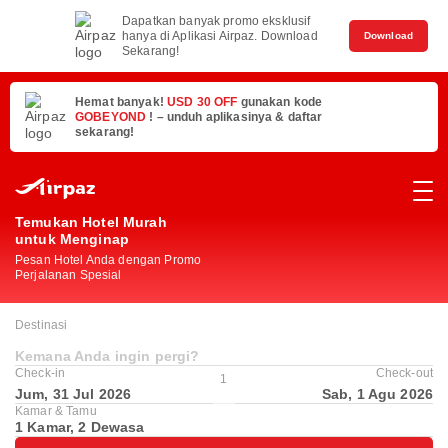
Dapatkan banyak promo eksklusif
hanya di Aplikasi Airpaz. Download
Download
Sekarang!
Hemat banyak!
USD 30 OFF
gunakan kode
GOBEYOND
! – unduh aplikasinya & daftar
sekarang!
Temukan Hotel Murah
untuk Menginap
Pesan Hotel Anda dengan Promo
Perjalanan Spesial
Destinasi
Kemana Anda ingin pergi?
Check-in
Check-out
1
Jum, 31 Jul 2026
Sab, 1 Agu 2026
Kamar & Tamu
1 Kamar, 2 Dewasa