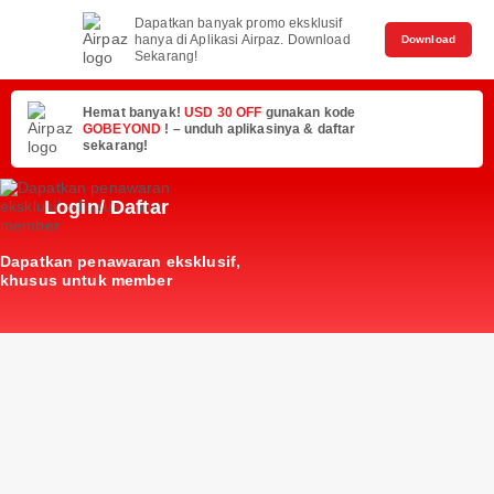
Dapatkan banyak promo eksklusif
hanya di Aplikasi Airpaz. Download
Download
Sekarang!
Hemat banyak!
USD 30 OFF
gunakan kode
GOBEYOND
! – unduh aplikasinya & daftar
sekarang!
Login/ Daftar
Dapatkan penawaran eksklusif,
khusus untuk member