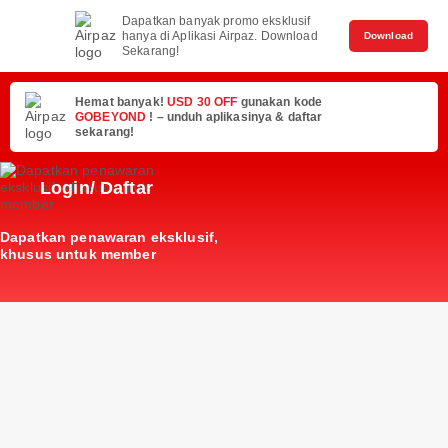
Dapatkan banyak promo eksklusif
hanya di Aplikasi Airpaz. Download
Download
Sekarang!
Hemat banyak!
USD 30 OFF
gunakan kode
GOBEYOND
! – unduh aplikasinya & daftar
sekarang!
Login/ Daftar
Dapatkan penawaran eksklusif,
khusus untuk member