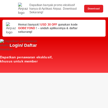
Dapatkan banyak promo eksklusif
hanya di Aplikasi Airpaz. Download
Download
Sekarang!
Hemat banyak!
USD 30 OFF
gunakan kode
GOBEYOND
! – unduh aplikasinya & daftar
sekarang!
Login/ Daftar
Dapatkan penawaran eksklusif,
khusus untuk member