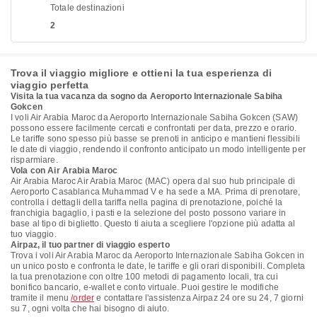
Totale destinazioni
2
Trova il viaggio migliore e ottieni la tua esperienza di
viaggio perfetta
Visita la tua vacanza da sogno da Aeroporto Internazionale Sabiha
Gokcen
I voli Air Arabia Maroc da Aeroporto Internazionale Sabiha Gokcen (SAW)
possono essere facilmente cercati e confrontati per data, prezzo e orario.
Le tariffe sono spesso più basse se prenoti in anticipo e mantieni flessibili
le date di viaggio, rendendo il confronto anticipato un modo intelligente per
risparmiare.
Vola con Air Arabia Maroc
Air Arabia Maroc Air Arabia Maroc (MAC) opera dal suo hub principale di
Aeroporto Casablanca Muhammad V e ha sede a MA. Prima di prenotare,
controlla i dettagli della tariffa nella pagina di prenotazione, poiché la
franchigia bagaglio, i pasti e la selezione del posto possono variare in
base al tipo di biglietto. Questo ti aiuta a scegliere l'opzione più adatta al
tuo viaggio.
Airpaz, il tuo partner di viaggio esperto
Trova i voli Air Arabia Maroc da Aeroporto Internazionale Sabiha Gokcen in
un unico posto e confronta le date, le tariffe e gli orari disponibili. Completa
la tua prenotazione con oltre 100 metodi di pagamento locali, tra cui
bonifico bancario, e-wallet e conto virtuale. Puoi gestire le modifiche
tramite il menu
/order
e contattare l'assistenza Airpaz 24 ore su 24, 7 giorni
su 7, ogni volta che hai bisogno di aiuto.