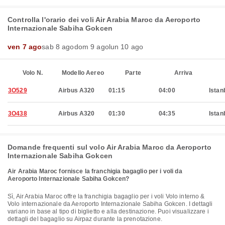
Controlla l'orario dei voli Air Arabia Maroc da Aeroporto
Internazionale Sabiha Gokcen
ven 7 ago
sab 8 ago
dom 9 ago
lun 10 ago
Volo N.
Modello Aereo
Parte
Arriva
3O529
Airbus A320
01:15
04:00
Istan
3O438
Airbus A320
01:30
04:35
Istan
Domande frequenti sul volo Air Arabia Maroc da Aeroporto
Internazionale Sabiha Gokcen
Air Arabia Maroc fornisce la franchigia bagaglio per i voli da
Aeroporto Internazionale Sabiha Gokcen?
Sì, Air Arabia Maroc offre la franchigia bagaglio per i voli Volo interno &
Volo internazionale da Aeroporto Internazionale Sabiha Gokcen. I dettagli
variano in base al tipo di biglietto e alla destinazione. Puoi visualizzare i
dettagli del bagaglio su Airpaz durante la prenotazione.