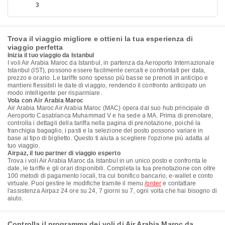
3
Trova il viaggio migliore e ottieni la tua esperienza di
viaggio perfetta
Inizia il tuo viaggio da Istanbul
I voli Air Arabia Maroc da Istanbul, in partenza da Aeroporto Internazionale
Istanbul (IST), possono essere facilmente cercati e confrontati per data,
prezzo e orario. Le tariffe sono spesso più basse se prenoti in anticipo e
mantieni flessibili le date di viaggio, rendendo il confronto anticipato un
modo intelligente per risparmiare.
Vola con Air Arabia Maroc
Air Arabia Maroc Air Arabia Maroc (MAC) opera dal suo hub principale di
Aeroporto Casablanca Muhammad V e ha sede a MA. Prima di prenotare,
controlla i dettagli della tariffa nella pagina di prenotazione, poiché la
franchigia bagaglio, i pasti e la selezione del posto possono variare in
base al tipo di biglietto. Questo ti aiuta a scegliere l'opzione più adatta al
tuo viaggio.
Airpaz, il tuo partner di viaggio esperto
Trova i voli Air Arabia Maroc da Istanbul in un unico posto e confronta le
date, le tariffe e gli orari disponibili. Completa la tua prenotazione con oltre
100 metodi di pagamento locali, tra cui bonifico bancario, e-wallet e conto
virtuale. Puoi gestire le modifiche tramite il menu
/order
e contattare
l'assistenza Airpaz 24 ore su 24, 7 giorni su 7, ogni volta che hai bisogno di
aiuto.
Controlla il programma dei voli di Air Arabia Maroc da