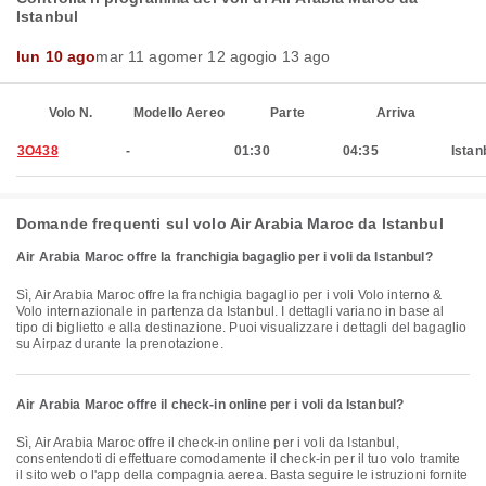
Istanbul
lun 10 ago
mar 11 ago
mer 12 ago
gio 13 ago
Volo N.
Modello Aereo
Parte
Arriva
3O438
-
01:30
04:35
Istan
Domande frequenti sul volo Air Arabia Maroc da Istanbul
Air Arabia Maroc offre la franchigia bagaglio per i voli da Istanbul?
Sì, Air Arabia Maroc offre la franchigia bagaglio per i voli Volo interno &
Volo internazionale in partenza da Istanbul. I dettagli variano in base al
tipo di biglietto e alla destinazione. Puoi visualizzare i dettagli del bagaglio
su Airpaz durante la prenotazione.
Air Arabia Maroc offre il check-in online per i voli da Istanbul?
Sì, Air Arabia Maroc offre il check-in online per i voli da Istanbul,
consentendoti di effettuare comodamente il check-in per il tuo volo tramite
il sito web o l'app della compagnia aerea. Basta seguire le istruzioni fornite