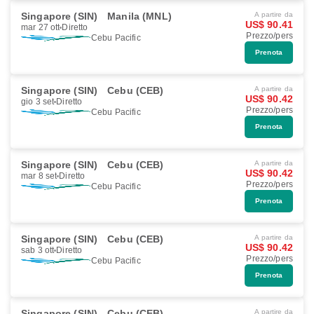
Singapore (SIN)
Manila (MNL)
A partire da
US$ 90.41
mar 27 ott
Diretto
Prezzo/pers
Cebu Pacific
Prenota
Singapore (SIN)
Cebu (CEB)
A partire da
US$ 90.42
gio 3 set
Diretto
Prezzo/pers
Cebu Pacific
Prenota
Singapore (SIN)
Cebu (CEB)
A partire da
US$ 90.42
mar 8 set
Diretto
Prezzo/pers
Cebu Pacific
Prenota
Singapore (SIN)
Cebu (CEB)
A partire da
US$ 90.42
sab 3 ott
Diretto
Prezzo/pers
Cebu Pacific
Prenota
Singapore (SIN)
Cebu (CEB)
A partire da