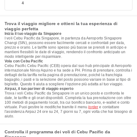
4
Trova il viaggio migliore e ottieni la tua esperienza di
viaggio perfetta
Inizia il tuo viaggio da Singapore
I voli Cebu Pacific da Singapore, in partenza da Aeroporto Singapore
Changi (SIN), possono essere facilmente cercati e confrontati per data,
prezzo e orario. Le tariffe sono spesso più basse se prenoti in anticipo e
mantieni flessibili le date di viaggio, rendendo il confronto anticipato un
modo intelligente per risparmiare.
Vola con Cebu Pacific
Cebu Pacific Cebu Pacific (CEB) opera dal suo hub principale di Aeroporto
internazionale Ninoy Aquino e ha sede a PH. Prima di prenotare, controlla i
dettagli della tariffa nella pagina di prenotazione, poiché la franchigia
bagaglio, i pasti e la selezione del posto possono variare in base al tipo di
biglietto. Questo ti aiuta a scegliere l'opzione più adatta al tuo viaggio.
Airpaz, il tuo partner di viaggio esperto
Trova i voli Cebu Pacific da Singapore in un unico posto e confronta le
date, le tariffe e gli orari disponibili. Completa la tua prenotazione con oltre
100 metodi di pagamento locali, tra cui bonifico bancario, e-wallet e conto
virtuale. Puoi gestire le modifiche tramite il menu
/order
e contattare
l'assistenza Airpaz 24 ore su 24, 7 giorni su 7, ogni volta che hai bisogno di
aiuto.
Controlla il programma dei voli di Cebu Pacific da