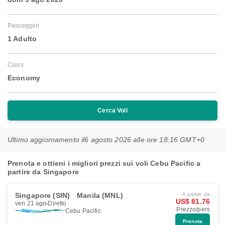
Passeggeri
1 Adulto
Class
Economy
Cerca Voli
Ultimo aggiornamento il
6 agosto 2026 alle ore 18:16 GMT+0
Prenota e ottieni i migliori prezzi sui voli Cebu Pacific a
partire da Singapore
Singapore (SIN)
Manila (MNL)
A partire da
US$ 81.76
ven 21 ago
Diretto
Prezzo/pers
Cebu Pacific
Prenota