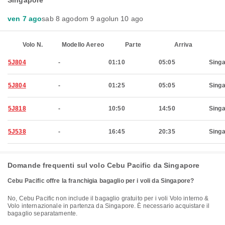
Singapore
ven 7 ago
sab 8 ago
dom 9 ago
lun 10 ago
Volo N.
Modello Aereo
Parte
Arriva
5J804
-
01:10
05:05
Sing
5J804
-
01:25
05:05
Sing
5J818
-
10:50
14:50
Sing
5J538
-
16:45
20:35
Sing
Domande frequenti sul volo Cebu Pacific da Singapore
Cebu Pacific offre la franchigia bagaglio per i voli da Singapore?
No, Cebu Pacific non include il bagaglio gratuito per i voli Volo interno &
Volo internazionale in partenza da Singapore. È necessario acquistare il
bagaglio separatamente.