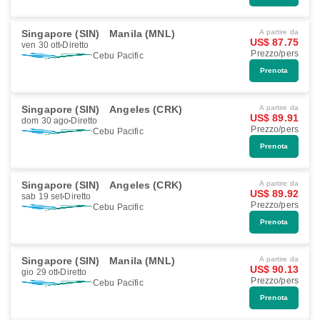
Singapore (SIN)
Manila (MNL)
A partire da
US$ 87.75
ven 30 ott
Diretto
Prezzo/pers
Cebu Pacific
Prenota
Singapore (SIN)
Angeles (CRK)
A partire da
US$ 89.91
dom 30 ago
Diretto
Prezzo/pers
Cebu Pacific
Prenota
Singapore (SIN)
Angeles (CRK)
A partire da
US$ 89.92
sab 19 set
Diretto
Prezzo/pers
Cebu Pacific
Prenota
Singapore (SIN)
Manila (MNL)
A partire da
US$ 90.13
gio 29 ott
Diretto
Prezzo/pers
Cebu Pacific
Prenota