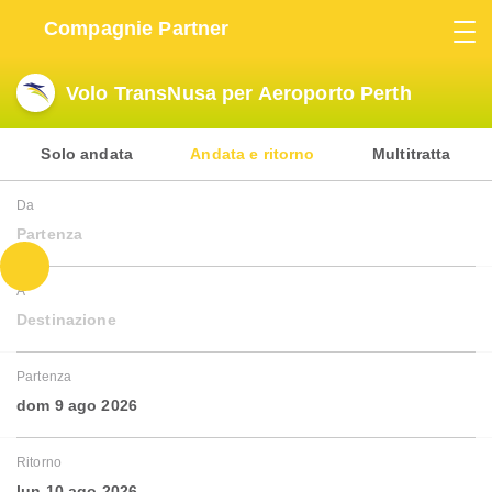
Compagnie Partner
Volo TransNusa per Aeroporto Perth
Solo andata
Andata e ritorno
Multitratta
Da
Partenza
A
Destinazione
Partenza
dom 9 ago 2026
Ritorno
lun 10 ago 2026