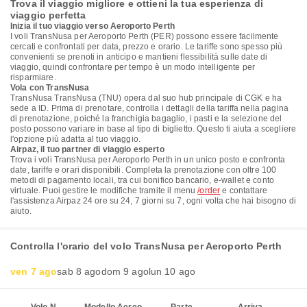
Trova il viaggio migliore e ottieni la tua esperienza di
viaggio perfetta
Inizia il tuo viaggio verso Aeroporto Perth
I voli TransNusa per Aeroporto Perth (PER) possono essere facilmente
cercati e confrontati per data, prezzo e orario. Le tariffe sono spesso più
convenienti se prenoti in anticipo e mantieni flessibilità sulle date di
viaggio, quindi confrontare per tempo è un modo intelligente per
risparmiare.
Vola con TransNusa
TransNusa TransNusa (TNU) opera dal suo hub principale di CGK e ha
sede a ID. Prima di prenotare, controlla i dettagli della tariffa nella pagina
di prenotazione, poiché la franchigia bagaglio, i pasti e la selezione del
posto possono variare in base al tipo di biglietto. Questo ti aiuta a scegliere
l'opzione più adatta al tuo viaggio.
Airpaz, il tuo partner di viaggio esperto
Trova i voli TransNusa per Aeroporto Perth in un unico posto e confronta
date, tariffe e orari disponibili. Completa la prenotazione con oltre 100
metodi di pagamento locali, tra cui bonifico bancario, e-wallet e conto
virtuale. Puoi gestire le modifiche tramite il menu
/order
e contattare
l'assistenza Airpaz 24 ore su 24, 7 giorni su 7, ogni volta che hai bisogno di
aiuto.
Controlla l'orario del volo TransNusa per Aeroporto Perth
ven 7 ago
sab 8 ago
dom 9 ago
lun 10 ago