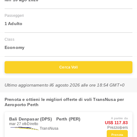
Passeggeri
1 Adulto
Class
Economy
Cerca Voli
Ultimo aggiornamento il
6 agosto 2026 alle ore 18:54 GMT+0
Prenota e ottieni le migliori offerte di voli TransNusa per
Aeroporto Perth
Bali Denpasar (DPS)
Perth (PER)
A partire da
US$ 117.83
mar 27 ott
Diretto
Prezzo/pers
TransNusa
Prenota