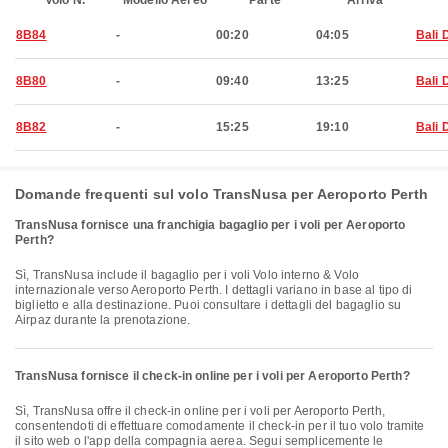
Volo N.
Modello Aereo
Parte
Arriva
8B84
-
00:20
04:05
Bali 
8B80
-
09:40
13:25
Bali 
8B82
-
15:25
19:10
Bali 
Domande frequenti sul volo TransNusa per Aeroporto Perth
TransNusa fornisce una franchigia bagaglio per i voli per Aeroporto
Perth?
Sì, TransNusa include il bagaglio per i voli Volo interno & Volo
internazionale verso Aeroporto Perth. I dettagli variano in base al tipo di
biglietto e alla destinazione. Puoi consultare i dettagli del bagaglio su
Airpaz durante la prenotazione.
TransNusa fornisce il check-in online per i voli per Aeroporto Perth?
Sì, TransNusa offre il check-in online per i voli per Aeroporto Perth,
consentendoti di effettuare comodamente il check-in per il tuo volo tramite
il sito web o l'app della compagnia aerea. Segui semplicemente le