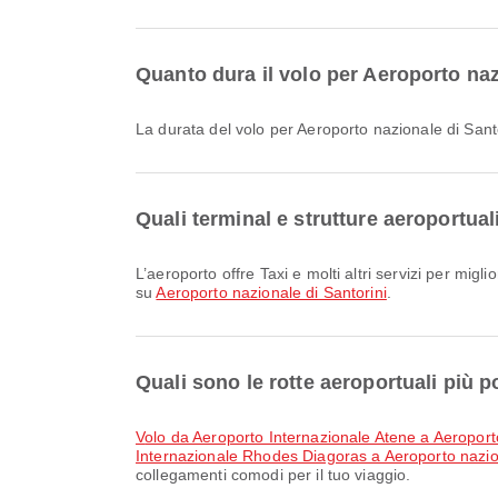
Quanto dura il volo per Aeroporto naz
La durata del volo per Aeroporto nazionale di Sant
Quali terminal e strutture aeroportua
L’aeroporto offre Taxi e molti altri servizi per migliorare la tua esperienza di viaggio. Puoi consultare informazioni dettagliate sulle strutture e sulla disposizione dei terminal
su
Aeroporto nazionale di Santorini
.
Quali sono le rotte aeroportuali più 
volo da Aeroporto Internazionale Atene a Aeroport
Internazionale Rhodes Diagoras a Aeroporto nazion
collegamenti comodi per il tuo viaggio.