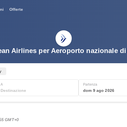
ni
Offerte
an Airlines per Aeroporto nazionale di
y
A
Partenza
dom 9 ago 2026
1:55 GMT+0