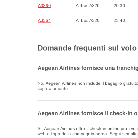
A3360
Airbus A320
20:30
A3364
Airbus A320
23:40
Domande frequenti sul volo 
Aegean Airlines fornisce una franchig
No, Aegean Airlines non include il bagaglio gratuito per i voli Volo interno & Volo internazionale verso Aeroporto nazionale di Santorini. Il bagaglio deve essere acquistato
separatamente.
Aegean Airlines fornisce il check-in o
Sì, Aegean Airlines offre il check-in online per i voli per Aeroporto nazionale di Santorini, consentendoti di effettuare comodamente il check-in per il tuo volo tramite il sito
web o l'app della compagnia aerea. Segui semplicem