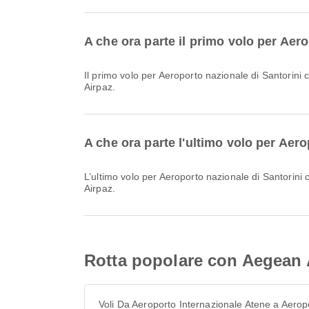
A che ora parte il primo volo per Aer
Il primo volo per Aeroporto nazionale di Santorini con Aegean Airlines parte alle 07:00. Puoi consultare questo orario e confrontare altre opzioni di volo disponibili su
Airpaz.
A che ora parte l'ultimo volo per Aer
L’ultimo volo per Aeroporto nazionale di Santorini con Aegean Airlines parte alle 23:40. Puoi consultare questo orario e confrontare altre opzioni di volo disponibili su
Airpaz.
Rotta popolare con Aegean A
Voli Da Aeroporto Internazionale Atene a Aerop