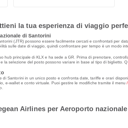
ttieni la tua esperienza di viaggio perfe
nazionale di Santorini
antorini (JTR) possono essere facilmente cercati e confrontati per data
bilità sulle date di viaggio, quindi confrontare per tempo è un modo int
 hub principale di KLX e ha sede a GR. Prima di prenotare, controlla i 
e la selezione del posto possono variare in base al tipo di biglietto. Q
to
 di Santorini in un unico posto e confronta date, tariffe e orari dispo
o, e-wallet e conto virtuale. Puoi gestire le modifiche tramite il menu
o.
Aegean Airlines per Aeroporto nazionale