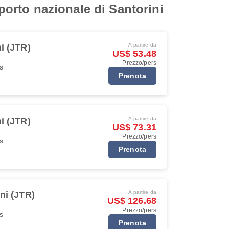
oporto nazionale di Santorini
A partire da
i (JTR)
US$ 53.48
Prezzo/pers
s
Prenota
A partire da
i (JTR)
US$ 73.31
Prezzo/pers
s
Prenota
A partire da
ni (JTR)
US$ 126.68
Prezzo/pers
s
Prenota