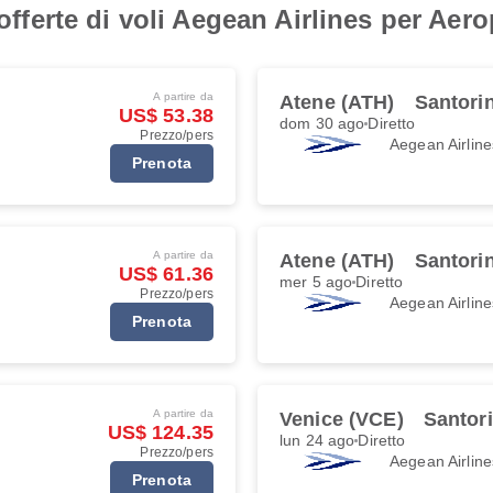
 offerte di voli Aegean Airlines per Aer
A partire da
Atene (ATH)
Santorin
US$ 53.38
dom 30 ago
Diretto
Prezzo/pers
Aegean Airline
Prenota
A partire da
Atene (ATH)
Santorin
US$ 61.36
mer 5 ago
Diretto
Prezzo/pers
Aegean Airline
Prenota
A partire da
Venice (VCE)
Santori
US$ 124.35
lun 24 ago
Diretto
Prezzo/pers
Aegean Airline
Prenota