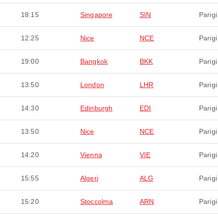
18:15
Singapore
SIN
Parigi
12:25
Nice
NCE
Parigi
19:00
Bangkok
BKK
Parigi
13:50
London
LHR
Parigi
14:30
Edinburgh
EDI
Parigi
13:50
Nice
NCE
Parigi
14:20
Vienna
VIE
Parigi
15:55
Algeri
ALG
Parigi
15:20
Stoccolma
ARN
Parigi