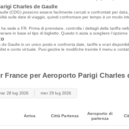
Parigi Charles de Gaulle
Gaulle (CDG) possono essere facilmente cercati e confrontati per data,
bilità sulle date di viaggio, quindi confrontare per tempo è un modo int
ha sede a FR. Prima di prenotare, controlla i dettagli della tariffa nel
riare in base al tipo di biglietto. Questo ti aiuta a scegliere l'opzione 
to
s de Gaulle in un unico posto e confronta date, tariffe e orari disponi
llet e conto virtuale. Puoi gestire le modifiche tramite il menu e contat
Air France per Aeroporto Parigi Charles
mar 28 lug 2026
mer 29 lug 2026
Aeroporto di
Arriva
Città Partenza
Ci
partenza