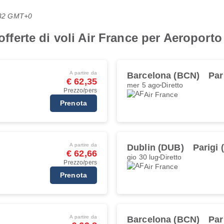
0:32 GMT+0
 offerte di voli Air France per Aeroport
A partire da
Barcelona (BCN)
Par
€ 62,35
mer 5 ago
Diretto
Prezzo/pers
Air France
Prenota
A partire da
Dublin (DUB)
Parigi
€ 62,66
gio 30 lug
Diretto
Prezzo/pers
Air France
Prenota
A partire da
Barcelona (BCN)
Par