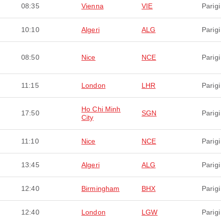
08:35
Vienna
VIE
Parigi
10:10
Algeri
ALG
Parigi
08:50
Nice
NCE
Parigi
11:15
London
LHR
Parigi
Ho Chi Minh
17:50
SGN
Parigi
City
11:10
Nice
NCE
Parigi
13:45
Algeri
ALG
Parigi
12:40
Birmingham
BHX
Parigi
12:40
London
LGW
Parigi