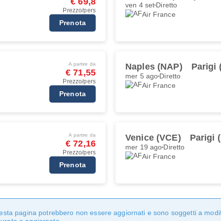
€ 69,8
ven 4 set
Diretto
Prezzo/pers
Air France
Prenota
A partire da
Naples (NAP)
Parigi
€ 71,55
mer 5 ago
Diretto
Prezzo/pers
Air France
Prenota
A partire da
Venice (VCE)
Parigi
€ 72,16
mer 19 ago
Diretto
Prezzo/pers
Air France
Prenota
questa pagina potrebbero non essere aggiornati e sono soggetti a modi