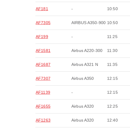
AF181
-
10:50
AF7305
AIRBUS A350-900
10:50
AF199
-
11:25
AF1581
Airbus A220-300
11:30
AF1687
Airbus A321 N
11:35
AF7307
Airbus A350
12:15
AF1139
-
12:15
AF1655
Airbus A320
12:25
AF1263
Airbus A320
12:40