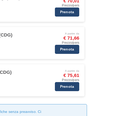
€ 70,01
Prezzo/pers
Prenota
A partire da
 (CDG)
€ 71,66
Prezzo/pers
Prenota
A partire da
 (CDG)
€ 75,61
Prezzo/pers
Prenota
fiche senza preavviso. Ci