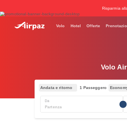
Risparmia all
Volo
Hotel
Offerte
Prenotazio
Volo Ai
Andata e ritorno
1 Passeggero
Econom
Da