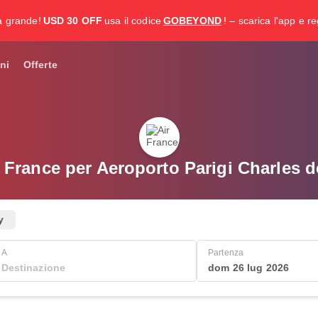
a grande!
USD 30 OFF
usa il codice
GOBEYOND
! – scarica l'app e re
ni
Offerte
r France per Aeroporto Parigi Charles d
y
A
Partenza
dom 26 lug 2026