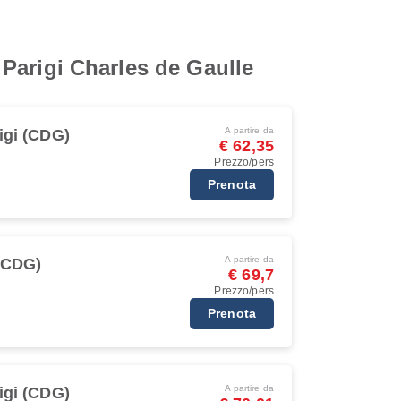
o Parigi Charles de Gaulle
A partire da
igi (CDG)
€ 62,35
Prezzo/pers
Prenota
A partire da
 (CDG)
€ 69,7
Prezzo/pers
Prenota
A partire da
igi (CDG)