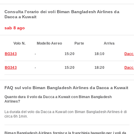
Consulta l'orario dei voli Biman Bangladesh Airlines da
Dacca a Kuwait
sab 8 ago
Volo N.
Modello Aereo
Parte
Arriva
BG343
-
15:20
18:10
Dacc
BG343
-
15:20
18:20
Dacc
FAQ sul volo Biman Bangladesh Airlines da Dacca a Kuwait
Quanto dura il volo da Dacca a Kuwait con Biman Bangladesh
Airlines?
La durata del volo da Dacca a Kuwait con Biman Bangladesh Airlines è di
circa 6h 1min.
Biman Bangladesh Airlines fornisce la franchigia bagaglio per i voli da