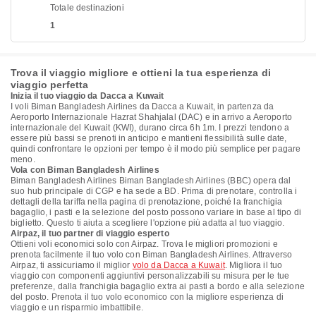
Totale destinazioni
1
Trova il viaggio migliore e ottieni la tua esperienza di
viaggio perfetta
Inizia il tuo viaggio da Dacca a Kuwait
I voli Biman Bangladesh Airlines da Dacca a Kuwait, in partenza da
Aeroporto Internazionale Hazrat Shahjalal (DAC) e in arrivo a Aeroporto
internazionale del Kuwait (KWI), durano circa 6h 1m. I prezzi tendono a
essere più bassi se prenoti in anticipo e mantieni flessibilità sulle date,
quindi confrontare le opzioni per tempo è il modo più semplice per pagare
meno.
Vola con Biman Bangladesh Airlines
Biman Bangladesh Airlines Biman Bangladesh Airlines (BBC) opera dal
suo hub principale di CGP e ha sede a BD. Prima di prenotare, controlla i
dettagli della tariffa nella pagina di prenotazione, poiché la franchigia
bagaglio, i pasti e la selezione del posto possono variare in base al tipo di
biglietto. Questo ti aiuta a scegliere l'opzione più adatta al tuo viaggio.
Airpaz, il tuo partner di viaggio esperto
Ottieni voli economici solo con Airpaz. Trova le migliori promozioni e
prenota facilmente il tuo volo con Biman Bangladesh Airlines. Attraverso
Airpaz, ti assicuriamo il miglior
volo da Dacca a Kuwait
. Migliora il tuo
viaggio con componenti aggiuntivi personalizzabili su misura per le tue
preferenze, dalla franchigia bagaglio extra ai pasti a bordo e alla selezione
del posto. Prenota il tuo volo economico con la migliore esperienza di
viaggio e un risparmio imbattibile.