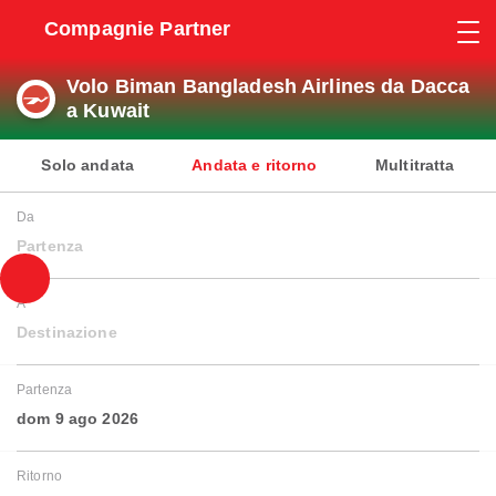
Compagnie Partner
Volo Biman Bangladesh Airlines da Dacca
a Kuwait
Solo andata
Andata e ritorno
Multitratta
Da
Partenza
A
Destinazione
Partenza
dom 9 ago 2026
Ritorno