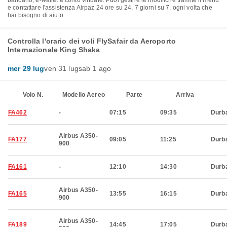
bancario, e-wallet e conto virtuale. Puoi gestire le modifiche tramite il menu
e contattare l'assistenza Airpaz 24 ore su 24, 7 giorni su 7, ogni volta che
hai bisogno di aiuto.
Controlla l'orario dei voli FlySafair da Aeroporto
Internazionale King Shaka
mer 29 lug
ven 31 lug
sab 1 ago
Volo N.
Modello Aereo
Parte
Arriva
FA462
-
07:15
09:35
Durb
Airbus A350-
FA177
09:05
11:25
Durb
900
FA161
-
12:10
14:30
Durb
Airbus A350-
FA165
13:55
16:15
Durb
900
Airbus A350-
FA189
14:45
17:05
Durb