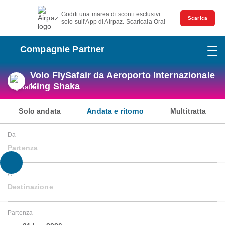
Goditi una marea di sconti esclusivi
Scarica
solo sull'App di Airpaz. Scaricala Ora!
Compagnie Partner
Volo FlySafair da Aeroporto Internazionale
King Shaka
Solo andata
Andata e ritorno
Multitratta
Da
Partenza
A
Destinazione
Partenza