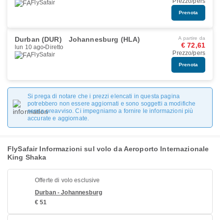
Prezzo/pers
FlySafair
Prenota
Durban (DUR)
Johannesburg (HLA)
A partire da
€ 72,61
lun 10 ago
Diretto
Prezzo/pers
FlySafair
Prenota
Si prega di notare che i prezzi elencati in questa pagina
potrebbero non essere aggiornati e sono soggetti a modifiche
senza preavviso. Ci impegniamo a fornire le informazioni più
accurate e aggiornate.
FlySafair Informazioni sul volo da Aeroporto Internazionale
King Shaka
Offerte di volo esclusive
Durban - Johannesburg
€ 51