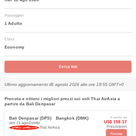
Passeggeri
1 Adulto
Class
Economy
Cerca Voli
Ultimo aggiornamento il
8 agosto 2026 alle ore 18:55 GMT+0
Prenota e ottieni i migliori prezzi sui voli Thai AirAsia a
partire da Bali Denpasar
Bali Denpasar (DPS)
Bangkok (DMK)
A partire da
US$ 158.17
ven 21 ago
Diretto
Prezzo/pers
Thai AirAsia
Prenota