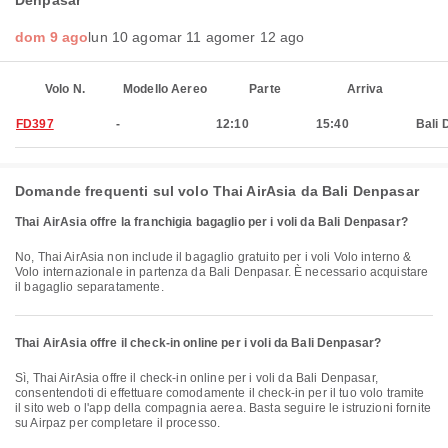
Denpasar
dom 9 ago
lun 10 ago
mar 11 ago
mer 12 ago
Volo N.
Modello Aereo
Parte
Arriva
FD397
-
12:10
15:40
Bali 
Domande frequenti sul volo Thai AirAsia da Bali Denpasar
Thai AirAsia offre la franchigia bagaglio per i voli da Bali Denpasar?
No, Thai AirAsia non include il bagaglio gratuito per i voli Volo interno &
Volo internazionale in partenza da Bali Denpasar. È necessario acquistare
il bagaglio separatamente.
Thai AirAsia offre il check-in online per i voli da Bali Denpasar?
Sì, Thai AirAsia offre il check-in online per i voli da Bali Denpasar,
consentendoti di effettuare comodamente il check-in per il tuo volo tramite
il sito web o l'app della compagnia aerea. Basta seguire le istruzioni fornite
su Airpaz per completare il processo.