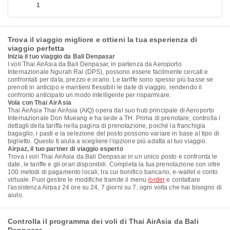
1
Trova il viaggio migliore e ottieni la tua esperienza di
viaggio perfetta
Inizia il tuo viaggio da Bali Denpasar
I voli Thai AirAsia da Bali Denpasar, in partenza da Aeroporto
Internazionale Ngurah Rai (DPS), possono essere facilmente cercati e
confrontati per data, prezzo e orario. Le tariffe sono spesso più basse se
prenoti in anticipo e mantieni flessibili le date di viaggio, rendendo il
confronto anticipato un modo intelligente per risparmiare.
Vola con Thai AirAsia
Thai AirAsia Thai AirAsia (AIQ) opera dal suo hub principale di Aeroporto
Internazionale Don Mueang e ha sede a TH. Prima di prenotare, controlla i
dettagli della tariffa nella pagina di prenotazione, poiché la franchigia
bagaglio, i pasti e la selezione del posto possono variare in base al tipo di
biglietto. Questo ti aiuta a scegliere l'opzione più adatta al tuo viaggio.
Airpaz, il tuo partner di viaggio esperto
Trova i voli Thai AirAsia da Bali Denpasar in un unico posto e confronta le
date, le tariffe e gli orari disponibili. Completa la tua prenotazione con oltre
100 metodi di pagamento locali, tra cui bonifico bancario, e-wallet e conto
virtuale. Puoi gestire le modifiche tramite il menu
/order
e contattare
l'assistenza Airpaz 24 ore su 24, 7 giorni su 7, ogni volta che hai bisogno di
aiuto.
Controlla il programma dei voli di Thai AirAsia da Bali