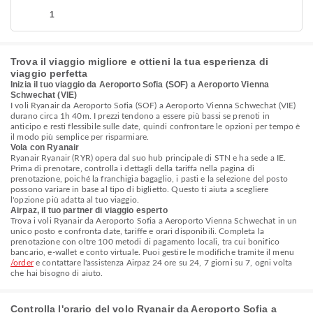
1
Trova il viaggio migliore e ottieni la tua esperienza di
viaggio perfetta
Inizia il tuo viaggio da Aeroporto Sofia (SOF) a Aeroporto Vienna
Schwechat (VIE)
I voli Ryanair da Aeroporto Sofia (SOF) a Aeroporto Vienna Schwechat (VIE)
durano circa 1h 40m. I prezzi tendono a essere più bassi se prenoti in
anticipo e resti flessibile sulle date, quindi confrontare le opzioni per tempo è
il modo più semplice per risparmiare.
Vola con Ryanair
Ryanair Ryanair (RYR) opera dal suo hub principale di STN e ha sede a IE.
Prima di prenotare, controlla i dettagli della tariffa nella pagina di
prenotazione, poiché la franchigia bagaglio, i pasti e la selezione del posto
possono variare in base al tipo di biglietto. Questo ti aiuta a scegliere
l'opzione più adatta al tuo viaggio.
Airpaz, il tuo partner di viaggio esperto
Trova i voli Ryanair da Aeroporto Sofia a Aeroporto Vienna Schwechat in un
unico posto e confronta date, tariffe e orari disponibili. Completa la
prenotazione con oltre 100 metodi di pagamento locali, tra cui bonifico
bancario, e-wallet e conto virtuale. Puoi gestire le modifiche tramite il menu
/order
e contattare l'assistenza Airpaz 24 ore su 24, 7 giorni su 7, ogni volta
che hai bisogno di aiuto.
Controlla l'orario del volo Ryanair da Aeroporto Sofia a