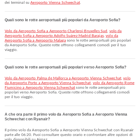
dei terminal su
Aeroporto Vienna Schwechat
.
Quali sono le rotte aeroportuali più popolari da Aeroporto Sofia?
volo da Aeroporto Sofia a Aeroporto Charleroi-Bruxelles Sud
,
volo da
Aeroporto Sofia a Aeroporto Adolfo Suárez Madrid Barajas
,
volo da
Aeroporto Sofia a Aeroporto Malaga
sono le rotte aeroportuali più popolari
da Aeroporto Sofia. Queste rotte offrono collegamenti comodi per il tuo
viaggio.
Quali sono le rotte aeroportuali più popolari verso Aeroporto Sofia?
volo da Aeroporto Palma de Mallorca a Aeroporto Vienna Schwechat
,
volo
da Aeroporto Porto a Aeroporto Vienna Schwechat
,
volo da Aeroporto Rome
Fiumicino a Aeroporto Vienna Schwechat
sono le rotte aeroportuali più
popolari verso Aeroporto Sofia. Queste rotte offrono collegamenti comodi
per il tuo viaggio.
A che ora parte il primo volo da Aeroporto Sofia a Aeroporto Vienna
Schwechat con Ryanair?
Il primo volo da Aeroporto Sofia a Aeroporto Vienna Schwechat con Ryanair
parte alle 06:20. Puoi consultare questo orario e confrontare altre opzioni di
volo disponibili su Airpaz.