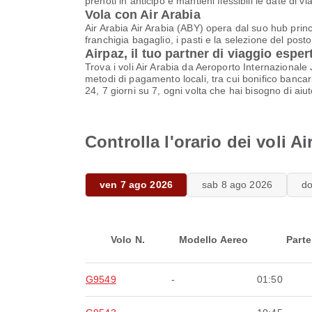
prenoti in anticipo e mantieni flessibili le date di 
Vola con Air Arabia
Air Arabia Air Arabia (ABY) opera dal suo hub princi
franchigia bagaglio, i pasti e la selezione del posto
Airpaz, il tuo partner di viaggio esper
Trova i voli Air Arabia da Aeroporto Internazionale 
metodi di pagamento locali, tra cui bonifico bancari
24, 7 giorni su 7, ogni volta che hai bisogno di aiut
Controlla l'orario dei voli 
ven 7 ago 2026
sab 8 ago 2026
d
Volo N.
Modello Aereo
Parte
G9549
-
01:50