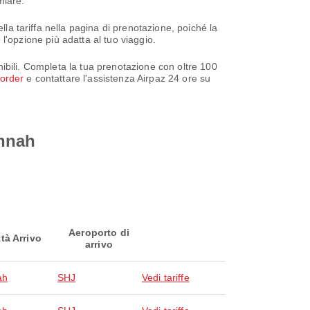
miare.
lla tariffa nella pagina di prenotazione, poiché la
 l'opzione più adatta al tuo viaggio.
onibili. Completa la tua prenotazione con oltre 100
/order
e contattare l'assistenza Airpaz 24 ore su
innah
Aeroporto di
ttà Arrivo
arrivo
ah
SHJ
Vedi tariffe