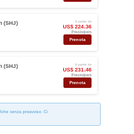
A partire da
h (SHJ)
US$ 224.36
Prezzo/pers
Prenota
A partire da
h (SHJ)
US$ 231.46
Prezzo/pers
Prenota
fiche senza preavviso. Ci