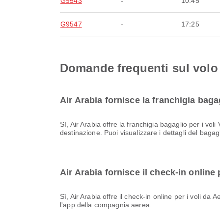
G9543
-
10:45
G9547
-
17:25
Domande frequenti sul volo 
Air Arabia fornisce la franchigia baga
Sì, Air Arabia offre la franchigia bagaglio per i voli Volo interno & Volo internazionale da Aeroporto Internazionale Jinnah. I dettagli variano in base al tipo di biglietto e alla
destinazione. Puoi visualizzare i dettagli del baga
Air Arabia fornisce il check-in online
Sì, Air Arabia offre il check-in online per i voli da Aeroporto Internazionale Jinnah, consentendoti di effettuare comodamente il check-in per il tuo volo tramite il sito web o
l'app della compagnia aerea.