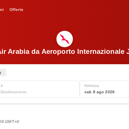
ni
Offerte
Air Arabia da Aeroporto Internazionale 
y
A
Partenza
sab 8 ago 2026
1:24 GMT+0