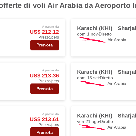
 offerte di voli Air Arabia da Aeroporto
A partire da
Karachi (KHI)
Sharja
US$ 212.12
dom 1 nov
Diretto
Prezzo/pers
Air Arabia
Prenota
A partire da
Karachi (KHI)
Sharja
US$ 213.36
dom 13 set
Diretto
Prezzo/pers
Air Arabia
Prenota
A partire da
Karachi (KHI)
Sharja
US$ 213.61
ven 21 ago
Diretto
Prezzo/pers
Air Arabia
Prenota