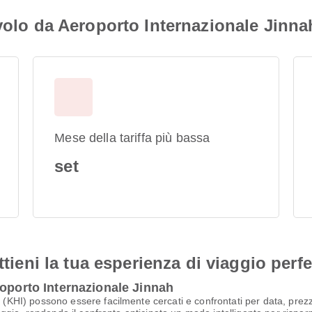
 volo da Aeroporto Internazionale Jinna
Mese della tariffa più bassa
set
ttieni la tua esperienza di viaggio perfe
roporto Internazionale Jinnah
h (KHI) possono essere facilmente cercati e confrontati per data, prez