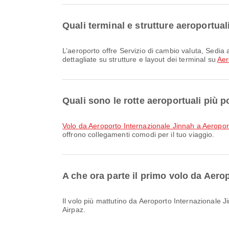
Quali terminal e strutture aeroportua
L’aeroporto offre Servizio di cambio valuta, Sedia a rotelle, Negozio Duty Free e molti altri servizi per migliorare la tua esperienza di viaggio. Puoi consultare informazioni
dettagliate su strutture e layout dei terminal su
Aer
Quali sono le rotte aeroportuali più 
volo da Aeroporto Internazionale Jinnah a Aeropo
offrono collegamenti comodi per il tuo viaggio.
A che ora parte il primo volo da Aero
Il volo più mattutino da Aeroporto Internazionale Jinnah con Air Arabia parte alle 01:50. Puoi consultare questo orario e confrontare altre opzioni di volo disponibili su
Airpaz.