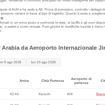
viaggio, rendendo il confronto anticipato un modo intelligente per rispar
pale di AUH e ha sede a AE. Prima di prenotare, controlla i dettagli de
 possono variare in base al tipo di biglietto. Questo ti aiuta a scegliere
to
Jinnah in un unico posto e confronta le date, le tariffe e gli orari disp
o, e-wallet e conto virtuale. Puoi gestire le modifiche tramite il menu
o.
Air Arabia da Aeroporto Internazionale J
om 9 ago 2026
lun 10 ago 2026
Aeroporto di
Arriva
Città Partenza
Ci
partenza
02:45
Karachi
KHI
Sharj