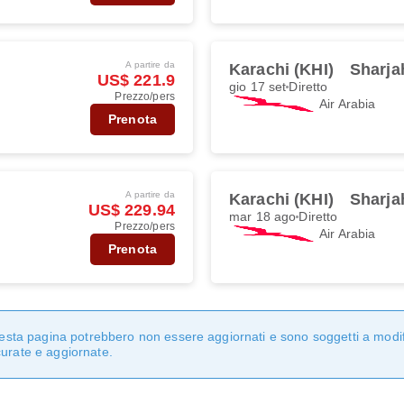
A partire da
Karachi (KHI)
Sharja
US$ 221.9
gio 17 set
Diretto
Prezzo/pers
Air Arabia
Prenota
A partire da
Karachi (KHI)
Sharja
US$ 229.94
mar 18 ago
Diretto
Prezzo/pers
Air Arabia
Prenota
questa pagina potrebbero non essere aggiornati e sono soggetti a modi
curate e aggiornate.