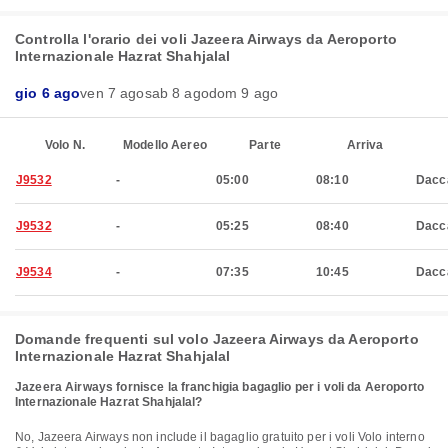
Controlla l'orario dei voli Jazeera Airways da Aeroporto
Internazionale Hazrat Shahjalal
gio 6 ago
ven 7 ago
sab 8 ago
dom 9 ago
Volo N.
Modello Aereo
Parte
Arriva
J9532
-
05:00
08:10
Dacc
J9532
-
05:25
08:40
Dacc
J9534
-
07:35
10:45
Dacc
Domande frequenti sul volo Jazeera Airways da Aeroporto
Internazionale Hazrat Shahjalal
Jazeera Airways fornisce la franchigia bagaglio per i voli da Aeroporto
Internazionale Hazrat Shahjalal?
No, Jazeera Airways non include il bagaglio gratuito per i voli Volo interno