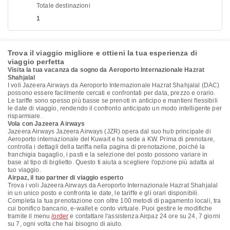
Totale destinazioni
1
Trova il viaggio migliore e ottieni la tua esperienza di
viaggio perfetta
Visita la tua vacanza da sogno da Aeroporto Internazionale Hazrat
Shahjalal
I voli Jazeera Airways da Aeroporto Internazionale Hazrat Shahjalal (DAC)
possono essere facilmente cercati e confrontati per data, prezzo e orario.
Le tariffe sono spesso più basse se prenoti in anticipo e mantieni flessibili
le date di viaggio, rendendo il confronto anticipato un modo intelligente per
risparmiare.
Vola con Jazeera Airways
Jazeera Airways Jazeera Airways (JZR) opera dal suo hub principale di
Aeroporto internazionale del Kuwait e ha sede a KW. Prima di prenotare,
controlla i dettagli della tariffa nella pagina di prenotazione, poiché la
franchigia bagaglio, i pasti e la selezione del posto possono variare in
base al tipo di biglietto. Questo ti aiuta a scegliere l'opzione più adatta al
tuo viaggio.
Airpaz, il tuo partner di viaggio esperto
Trova i voli Jazeera Airways da Aeroporto Internazionale Hazrat Shahjalal
in un unico posto e confronta le date, le tariffe e gli orari disponibili.
Completa la tua prenotazione con oltre 100 metodi di pagamento locali, tra
cui bonifico bancario, e-wallet e conto virtuale. Puoi gestire le modifiche
tramite il menu
/order
e contattare l'assistenza Airpaz 24 ore su 24, 7 giorni
su 7, ogni volta che hai bisogno di aiuto.