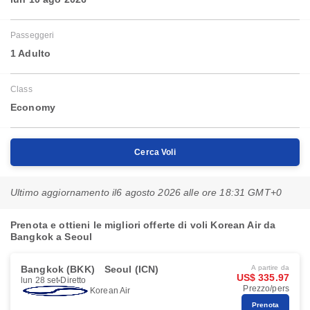
Passeggeri
1 Adulto
Class
Economy
Cerca Voli
Ultimo aggiornamento il
6 agosto 2026 alle ore 18:31 GMT+0
Prenota e ottieni le migliori offerte di voli Korean Air da
Bangkok a Seoul
Bangkok (BKK)
Seoul (ICN)
A partire da
US$ 335.97
lun 28 set
Diretto
Prezzo/pers
Korean Air
Prenota