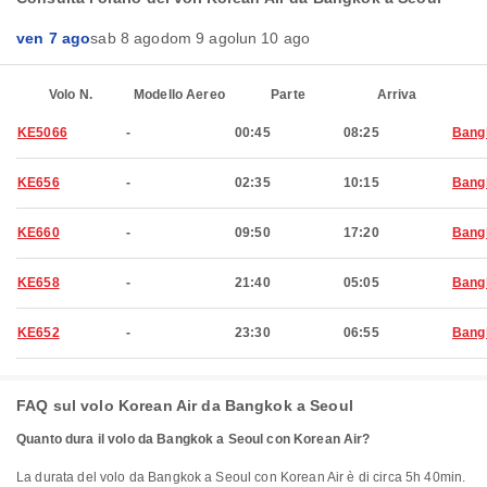
ven 7 ago
sab 8 ago
dom 9 ago
lun 10 ago
Volo N.
Modello Aereo
Parte
Arriva
KE5066
-
00:45
08:25
Bang
KE656
-
02:35
10:15
Bang
KE660
-
09:50
17:20
Bang
KE658
-
21:40
05:05
Bang
KE652
-
23:30
06:55
Bang
FAQ sul volo Korean Air da Bangkok a Seoul
Quanto dura il volo da Bangkok a Seoul con Korean Air?
La durata del volo da Bangkok a Seoul con Korean Air è di circa 5h 40min.