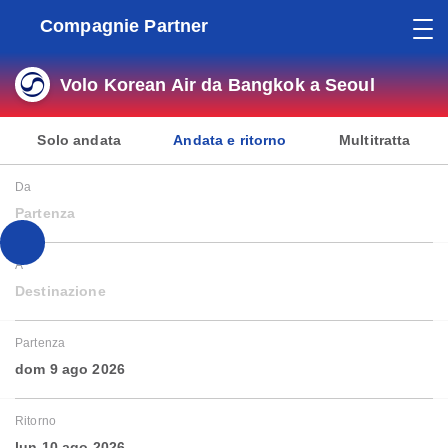
Compagnie Partner
Volo Korean Air da Bangkok a Seoul
Solo andata
Andata e ritorno
Multitratta
Da
Partenza
A
Destinazione
Partenza
dom 9 ago 2026
Ritorno
lun 10 ago 2026