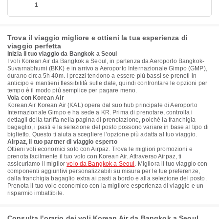
1
Trova il viaggio migliore e ottieni la tua esperienza di
viaggio perfetta
Inizia il tuo viaggio da Bangkok a Seoul
I voli Korean Air da Bangkok a Seoul, in partenza da Aeroporto Bangkok-
Suvarnabhumi (BKK) e in arrivo a Aeroporto Internazionale Gimpo (GMP),
durano circa 5h 40m. I prezzi tendono a essere più bassi se prenoti in
anticipo e mantieni flessibilità sulle date, quindi confrontare le opzioni per
tempo è il modo più semplice per pagare meno.
Vola con Korean Air
Korean Air Korean Air (KAL) opera dal suo hub principale di Aeroporto
Internazionale Gimpo e ha sede a KR. Prima di prenotare, controlla i
dettagli della tariffa nella pagina di prenotazione, poiché la franchigia
bagaglio, i pasti e la selezione del posto possono variare in base al tipo di
biglietto. Questo ti aiuta a scegliere l'opzione più adatta al tuo viaggio.
Airpaz, il tuo partner di viaggio esperto
Ottieni voli economici solo con Airpaz. Trova le migliori promozioni e
prenota facilmente il tuo volo con Korean Air. Attraverso Airpaz, ti
assicuriamo il miglior
volo da Bangkok a Seoul
. Migliora il tuo viaggio con
componenti aggiuntivi personalizzabili su misura per le tue preferenze,
dalla franchigia bagaglio extra ai pasti a bordo e alla selezione del posto.
Prenota il tuo volo economico con la migliore esperienza di viaggio e un
risparmio imbattibile.
Consulta l'orario dei voli Korean Air da Bangkok a Seoul