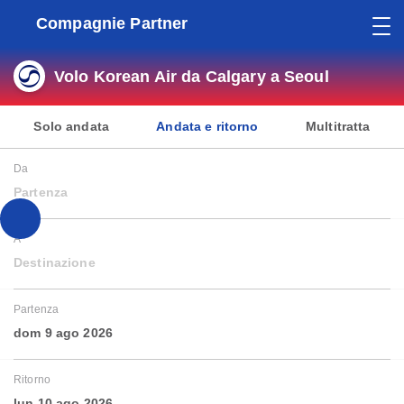
Compagnie Partner
Volo Korean Air da Calgary a Seoul
Solo andata
Andata e ritorno
Multitratta
Da
Partenza
A
Destinazione
Partenza
dom 9 ago 2026
Ritorno
lun 10 ago 2026