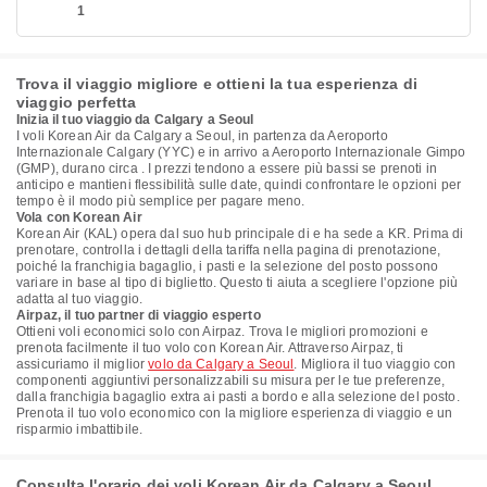
1
Trova il viaggio migliore e ottieni la tua esperienza di
viaggio perfetta
Inizia il tuo viaggio da Calgary a Seoul
I voli Korean Air da Calgary a Seoul, in partenza da Aeroporto
Internazionale Calgary (YYC) e in arrivo a Aeroporto Internazionale Gimpo
(GMP), durano circa . I prezzi tendono a essere più bassi se prenoti in
anticipo e mantieni flessibilità sulle date, quindi confrontare le opzioni per
tempo è il modo più semplice per pagare meno.
Vola con Korean Air
Korean Air (KAL) opera dal suo hub principale di e ha sede a KR. Prima di
prenotare, controlla i dettagli della tariffa nella pagina di prenotazione,
poiché la franchigia bagaglio, i pasti e la selezione del posto possono
variare in base al tipo di biglietto. Questo ti aiuta a scegliere l'opzione più
adatta al tuo viaggio.
Airpaz, il tuo partner di viaggio esperto
Ottieni voli economici solo con Airpaz. Trova le migliori promozioni e
prenota facilmente il tuo volo con Korean Air. Attraverso Airpaz, ti
assicuriamo il miglior
volo da Calgary a Seoul
. Migliora il tuo viaggio con
componenti aggiuntivi personalizzabili su misura per le tue preferenze,
dalla franchigia bagaglio extra ai pasti a bordo e alla selezione del posto.
Prenota il tuo volo economico con la migliore esperienza di viaggio e un
risparmio imbattibile.
Consulta l'orario dei voli Korean Air da Calgary a Seoul