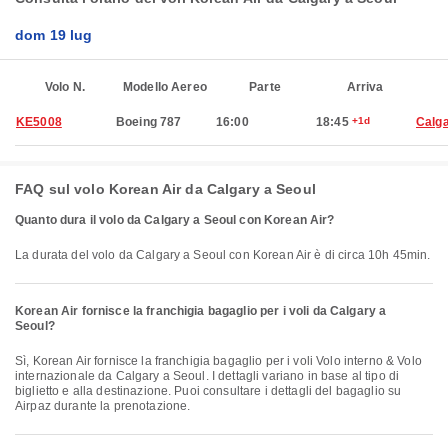
dom 19 lug
Volo N.
Modello Aereo
Parte
Arriva
KE5008
Boeing 787
16:00
18:45
+1d
Calg
FAQ sul volo Korean Air da Calgary a Seoul
Quanto dura il volo da Calgary a Seoul con Korean Air?
La durata del volo da Calgary a Seoul con Korean Air è di circa 10h 45min.
Korean Air fornisce la franchigia bagaglio per i voli da Calgary a
Seoul?
Sì, Korean Air fornisce la franchigia bagaglio per i voli Volo interno & Volo
internazionale da Calgary a Seoul. I dettagli variano in base al tipo di
biglietto e alla destinazione. Puoi consultare i dettagli del bagaglio su
Airpaz durante la prenotazione.