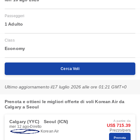
Passeggeri
1 Adulto
Class
Economy
Cerca Voli
Ultimo aggiornamento il
17 luglio 2026 alle ore 01:21 GMT+0
Prenota e ottieni le migliori offerte di voli Korean Air da
Calgary a Seoul
Calgary (YYC)
Seoul (ICN)
A partire da
US$ 715.39
mer 12 ago
Diretto
Prezzo/pers
Korean Air
Prenota