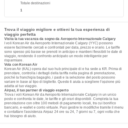
Totale destinazioni
1
Trova il viaggio migliore e ottieni la tua esperienza di
viaggio perfetta
Visita la tua vacanza da sogno da Aeroporto Internazionale Calgary
I voli Korean Air da Aeroporto Internazionale Calgary (YYC) possono
essere facilmente cercati e confrontati per data, prezzo e orario. Le tariffe
sono spesso più basse se prenoti in anticipo e mantieni flessibili le date di
viaggio, rendendo il confronto anticipato un modo intelligente per
risparmiare.
Vola con Korean Air
Korean Air (KAL) opera dal suo hub principale di e ha sede a KR. Prima di
prenotare, controlla i dettagli della tariffa nella pagina di prenotazione,
poiché la franchigia bagaglio, i pasti e la selezione del posto possono
variare in base al tipo di biglietto. Questo ti aiuta a scegliere l'opzione più
adatta al tuo viaggio.
Airpaz, il tuo partner di viaggio esperto
Trova i voli Korean Air da Aeroporto Internazionale Calgary in un unico
posto e confronta le date, le tariffe e gli orari disponibili. Completa la tua
prenotazione con oltre 100 metodi di pagamento locali, tra cui bonifico
bancario, e-wallet e conto virtuale. Puoi gestire le modifiche tramite il menu
e contattare l'assistenza Airpaz 24 ore su 24, 7 giorni su 7, ogni volta che
hai bisogno di aiuto.