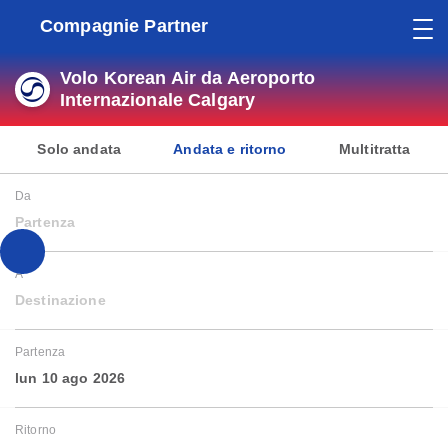
Compagnie Partner
Volo Korean Air da Aeroporto
Internazionale Calgary
Solo andata
Andata e ritorno
Multitratta
Da
Partenza
A
Destinazione
Partenza
lun 10 ago 2026
Ritorno