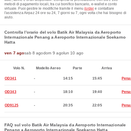
metodi di pagamento locali, tra cui bonifico bancario, e-wallet e conto
virtuale. Puoi gestire le modifiche tramite il menu
/order
e contattare
l'assistenza Airpaz 24 ore su 24, 7 giorni su 7, ogni volta che hai bisogno di
aiuto.
Controlla l'orario del volo Batik Air Malaysia da Aeroporto
Internazionale Penang a Aeroporto Internazionale Soekarno
Hatta
ven 7 ago
sab 8 ago
dom 9 ago
lun 10 ago
Volo N.
Modello Aereo
Parte
Arriva
OD341
-
14:15
15:45
Pena
OD343
-
18:10
19:40
Pena
OD9125
-
20:35
22:05
Pena
FAQ sul volo Batik Air Malaysia da Aeroporto Internazionale
Penang a Aeroporto Internazionale Soekarno Hatta