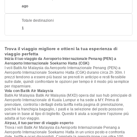
ago
Totale destinazioni
1
Trova il viaggio migliore e ottieni la tua esperienza di
viaggio perfetta
Inizia il tuo viaggio da Aeroporto Internazionale Penang (PEN) a
Aeroporto Internazionale Soekarno Hatta (CGK)
I voli Batik Air Malaysia da Aeroporto Internazionale Penang (PEN) a
Aeroporto Internazionale Soekarno Hatta (CGK) durano circa 2h 30m. I
prezzi tendono a essere più bassi se prenoti in anticipo e resti flessibile
sulle date, quindi confrontare le opzioni per tempo è il modo più semplice
per risparmiare.
Vola con Batik Air Malaysia
Batik Air Malaysia Batik Air Malaysia (MXD) opera dal suo hub principale di
Aeroporto Internazionale di Kuala Lumpur e ha sede a MY. Prima di
prenotare, controlla i dettagli della tariffa nella pagina di prenotazione,
poiché la franchigia bagaglio, i pasti e la selezione del posto possono
variare in base al tipo di biglietto. Questo ti aiuta a scegliere l'opzione più
adatta al tuo viaggio.
Airpaz, il tuo partner di viaggio esperto
Trova i voli Batik Air Malaysia da Aeroporto Internazionale Penang a
Aeroporto Internazionale Soekarno Hatta in un unico posto e confronta
date, tariffe e orari disponibili. Completa la prenotazione con oltre 100