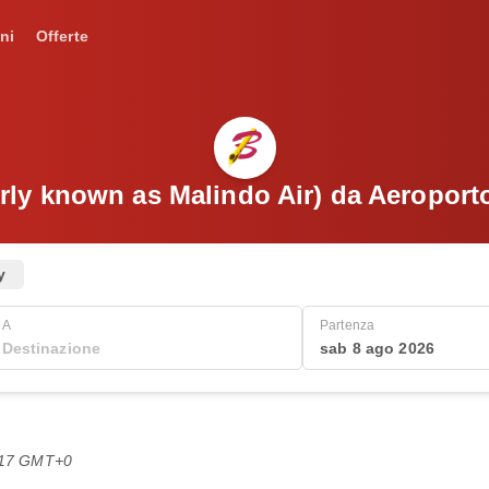
ni
Offerte
erly known as Malindo Air) da Aeropor
y
A
Partenza
sab 8 ago 2026
8:17 GMT+0