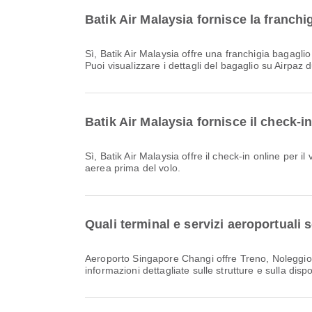
Batik Air Malaysia fornisce la franch
Sì, Batik Air Malaysia offre una franchigia bagaglio per i voli da Aeroporto Singapore Changi a Giacarta. I dettagli variano in base al tipo di biglietto e alla destinazione.
Puoi visualizzare i dettagli del bagaglio su Airpaz 
Batik Air Malaysia fornisce il check-
Sì, Batik Air Malaysia offre il check-in online per il volo da Aeroporto Singapore Changi a Giacarta. Puoi effettuare il check-in tramite il sito web o l'app della compagnia
aerea prima del volo.
Quali terminal e servizi aeroportual
Aeroporto Singapore Changi offre Treno, Noleggio auto, Servizio di cambio valuta e molti altri servizi per migliorare la tua esperienza di viaggio. Puoi consultare
informazioni dettagliate sulle strutture e sulla dis