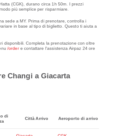
 Hatta (CGK), durano circa 1h 50m. I prezzi
il modo più semplice per risparmiare.
ha sede a MY. Prima di prenotare, controlla i
riare in base al tipo di biglietto. Questo ti aiuta a
ri disponibili. Completa la prenotazione con oltre
menu
/order
e contattare l'assistenza Airpaz 24 ore
ore Changi a Giacarta
o di
Città Arrivo
Aeroporto di arrivo
za
Giacarta
CGK