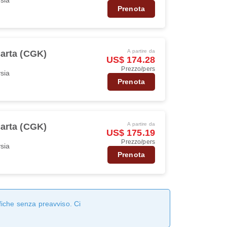
Prenota
A partire da
arta (CGK)
US$ 174.28
Prezzo/pers
ysia
Prenota
A partire da
arta (CGK)
US$ 175.19
Prezzo/pers
ysia
Prenota
fiche senza preavviso. Ci