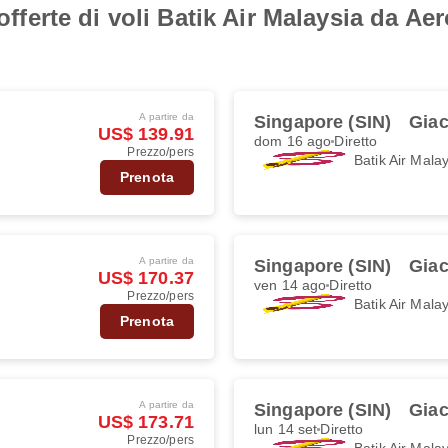
i offerte di voli Batik Air Malaysia da 
A partire da
Singapore (SIN)
Giac
US$ 139.91
dom 16 ago
Diretto
Prezzo/pers
Batik Air Mala
Prenota
A partire da
Singapore (SIN)
Giac
US$ 170.37
ven 14 ago
Diretto
Prezzo/pers
Batik Air Mala
Prenota
A partire da
Singapore (SIN)
Giac
US$ 173.71
lun 14 set
Diretto
Prezzo/pers
Batik Air Mala