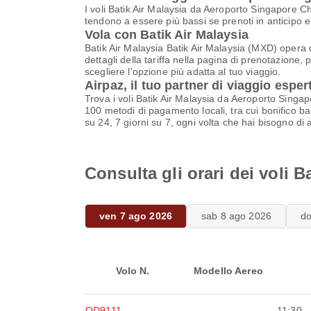
I voli Batik Air Malaysia da Aeroporto Singapore C
tendono a essere più bassi se prenoti in anticipo e 
Vola con Batik Air Malaysia
Batik Air Malaysia Batik Air Malaysia (MXD) opera 
dettagli della tariffa nella pagina di prenotazione, 
scegliere l'opzione più adatta al tuo viaggio.
Airpaz, il tuo partner di viaggio esper
Trova i voli Batik Air Malaysia da Aeroporto Singap
100 metodi di pagamento locali, tra cui bonifico ba
su 24, 7 giorni su 7, ogni volta che hai bisogno di a
Consulta gli orari dei voli 
ven 7 ago 2026
sab 8 ago 2026
d
Volo N.
Modello Aereo
OD9111
-
11:30