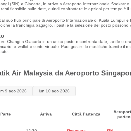
hangi (SIN) a Giacarta, in arrivo a Aeroporto Internazionale Soekarno
resti flessibile sulle date, quindi confrontare le opzioni per tempo è 
dal suo hub principale di Aeroporto Internazionale di Kuala Lumpur e 
poiché la franchigia bagaglio, i pasti e la selezione del posto possono va
to
ore Changi a Giacarta in un unico posto e confronta date, tariffe e ora
ncario, e-wallet e conto virtuale. Puoi gestire le modifiche tramite il 
iuto.
Batik Air Malaysia da Aeroporto Singap
om 9 ago 2026
lun 10 ago 2026
Aeroport
Parte
Arriva
Città Partenza
parten
12:20
Singapore
SIN