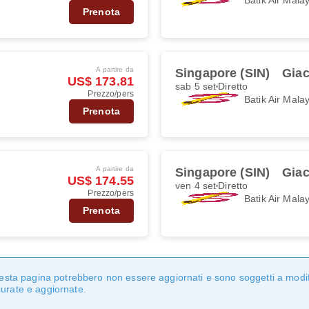
Prenota
A partire da
Singapore (SIN)
Giac
US$ 173.81
sab 5 set
Diretto
Prezzo/pers
Batik Air Mala
Prenota
A partire da
Singapore (SIN)
Giac
US$ 174.55
ven 4 set
Diretto
Prezzo/pers
Batik Air Mala
Prenota
questa pagina potrebbero non essere aggiornati e sono soggetti a modi
curate e aggiornate.