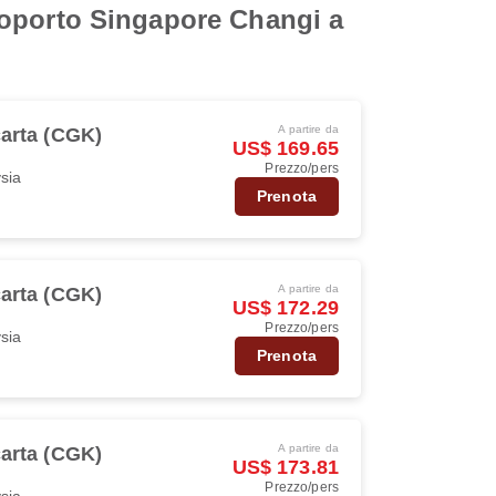
Aeroporto Singapore Changi a
A partire da
arta (CGK)
US$ 169.65
Prezzo/pers
ysia
Prenota
A partire da
arta (CGK)
US$ 172.29
Prezzo/pers
ysia
Prenota
A partire da
arta (CGK)
US$ 173.81
Prezzo/pers
ysia