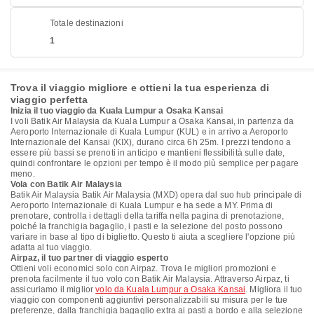
Totale destinazioni
1
Trova il viaggio migliore e ottieni la tua esperienza di
viaggio perfetta
Inizia il tuo viaggio da Kuala Lumpur a Osaka Kansai
I voli Batik Air Malaysia da Kuala Lumpur a Osaka Kansai, in partenza da
Aeroporto Internazionale di Kuala Lumpur (KUL) e in arrivo a Aeroporto
Internazionale del Kansai (KIX), durano circa 6h 25m. I prezzi tendono a
essere più bassi se prenoti in anticipo e mantieni flessibilità sulle date,
quindi confrontare le opzioni per tempo è il modo più semplice per pagare
meno.
Vola con Batik Air Malaysia
Batik Air Malaysia Batik Air Malaysia (MXD) opera dal suo hub principale di
Aeroporto Internazionale di Kuala Lumpur e ha sede a MY. Prima di
prenotare, controlla i dettagli della tariffa nella pagina di prenotazione,
poiché la franchigia bagaglio, i pasti e la selezione del posto possono
variare in base al tipo di biglietto. Questo ti aiuta a scegliere l'opzione più
adatta al tuo viaggio.
Airpaz, il tuo partner di viaggio esperto
Ottieni voli economici solo con Airpaz. Trova le migliori promozioni e
prenota facilmente il tuo volo con Batik Air Malaysia. Attraverso Airpaz, ti
assicuriamo il miglior
volo da Kuala Lumpur a Osaka Kansai
. Migliora il tuo
viaggio con componenti aggiuntivi personalizzabili su misura per le tue
preferenze, dalla franchigia bagaglio extra ai pasti a bordo e alla selezione