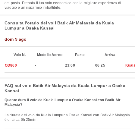
del posto. Prenota il tuo volo economico con la migliore esperienza di
viaggio e un risparmio imbattibile.
Consulta l'orario dei voli Batik Air Malaysia da Kuala
Lumpur a Osaka Kansai
dom 9 ago
Volo N.
Modello Aereo
Parte
Arriva
OD860
-
23:00
06:25
Kual
FAQ sul volo Batik Air Malaysia da Kuala Lumpur a Osaka
Kansai
Quanto dura il volo da Kuala Lumpur a Osaka Kansai con Batik Air
Malaysia?
La durata del volo da Kuala Lumpur a Osaka Kansai con Batik Air Malaysia
è di circa 6h 25min.