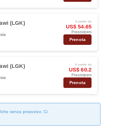
A partire da
awi (LGK)
US$ 54.65
Prezzo/pers
ysia
Prenota
A partire da
awi (LGK)
US$ 60.2
Prezzo/pers
ysia
Prenota
fiche senza preavviso. Ci