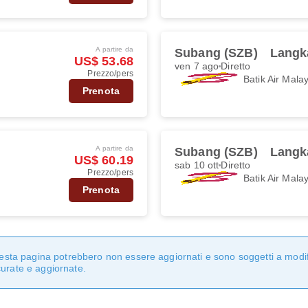
A partire da
Subang (SZB)
Langk
US$ 53.68
ven 7 ago
Diretto
Prezzo/pers
Batik Air Mala
Prenota
A partire da
Subang (SZB)
Langk
US$ 60.19
sab 10 ott
Diretto
Prezzo/pers
Batik Air Mala
Prenota
questa pagina potrebbero non essere aggiornati e sono soggetti a modi
curate e aggiornate.