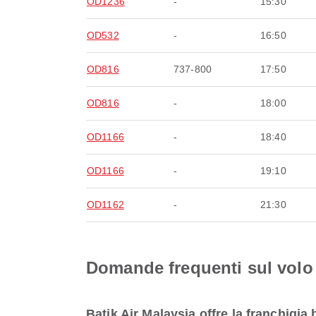
OD1236
-
15:30
OD532
-
16:50
OD816
737-800
17:50
OD816
-
18:00
OD1166
-
18:40
OD1166
-
19:10
OD1162
-
21:30
Domande frequenti sul volo
Batik Air Malaysia offre la franchigia