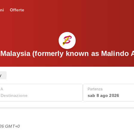
ni
Offerte
r Malaysia (formerly known as Malindo 
y
A
Partenza
sab 8 ago 2026
8:26 GMT+0