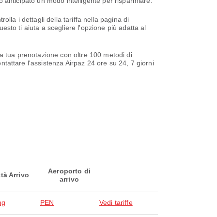
to anticipato un modo intelligente per risparmiare.
la i dettagli della tariffa nella pagina di
uesto ti aiuta a scegliere l'opzione più adatta al
a la tua prenotazione con oltre 100 metodi di
ntattare l'assistenza Airpaz 24 ore su 24, 7 giorni
Aeroporto di
ttà Arrivo
arrivo
ng
PEN
Vedi tariffe