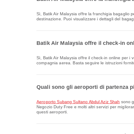
Sì, Batik Air Malaysia offre la franchigia bagaglio per i voli Volo interno & Volo internazionale in partenza da Subang. I dettagli variano in base al tipo di biglietto e alla
destinazione. Puoi visualizzare i dettagli del baga
Batik Air Malaysia offre il check-in o
Sì, Batik Air Malaysia offre il check-in online per i voli da Subang, consentendoti di effettuare comodamente il check-in per il tuo volo tramite il sito web o l'app della
compagnia aerea. Basta seguire le istruzioni forni
Quali sono gli aeroporti di partenza 
Aeroporto Subang Sultano Abdul Aziz Shah
sono gl
Negozio Duty Free e molti altri servizi per migliora
questi aeroporti.