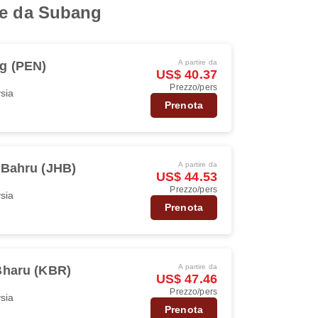
ire da Subang
A partire da
g (PEN)
US$ 40.37
Prezzo/pers
ysia
Prenota
A partire da
 Bahru (JHB)
US$ 44.53
Prezzo/pers
ysia
Prenota
A partire da
Bharu (KBR)
US$ 47.46
Prezzo/pers
ysia
Prenota