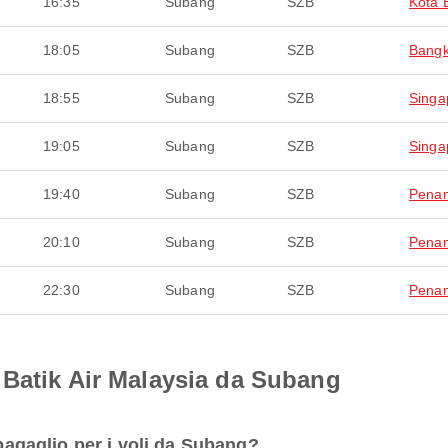
16:35
Subang
SZB
Kota 
18:05
Subang
SZB
Bang
18:55
Subang
SZB
Singa
19:05
Subang
SZB
Singa
19:40
Subang
SZB
Pena
20:10
Subang
SZB
Pena
22:30
Subang
SZB
Pena
 Batik Air Malaysia da Subang
 bagaglio per i voli da Subang?