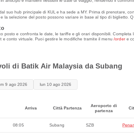
in anticipo e mantieni flessibili le date di viaggio, rendendo il confron
l suo hub principale di KUL e ha sede a MY. Prima di prenotare, control
e la selezione del posto possono variare in base al tipo di biglietto. Q
to
o posto e confronta le date, le tariffe e gli orari disponibili. Complet
t e conto virtuale. Puoi gestire le modifiche tramite il menu
/order
e co
voli di Batik Air Malaysia da Subang
om 9 ago 2026
lun 10 ago 2026
Aeroporto di
Arriva
Città Partenza
Ci
partenza
08:05
Subang
SZB
Pena