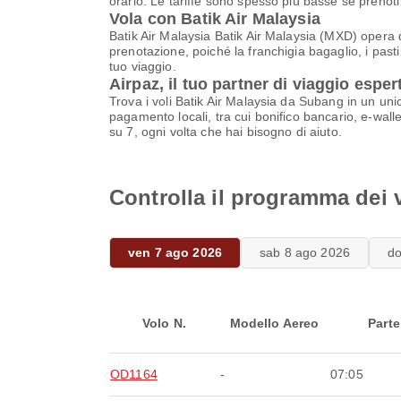
orario. Le tariffe sono spesso più basse se prenoti 
Vola con Batik Air Malaysia
Batik Air Malaysia Batik Air Malaysia (MXD) opera da
prenotazione, poiché la franchigia bagaglio, i pasti 
tuo viaggio.
Airpaz, il tuo partner di viaggio esper
Trova i voli Batik Air Malaysia da Subang in un unic
pagamento locali, tra cui bonifico bancario, e-walle
su 7, ogni volta che hai bisogno di aiuto.
Controlla il programma dei 
ven 7 ago 2026
sab 8 ago 2026
d
Volo N.
Modello Aereo
Parte
OD1164
-
07:05