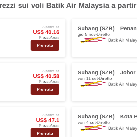
prezzi sui voli Batik Air Malaysia a part
A partire da
Subang (SZB)
Penan
US$ 40.16
gio 5 nov
Diretto
Prezzo/pers
Batik Air Mala
Prenota
A partire da
Subang (SZB)
Johor
US$ 40.58
ven 11 set
Diretto
Prezzo/pers
Batik Air Mala
Prenota
A partire da
Subang (SZB)
Kota 
US$ 47.1
ven 4 set
Diretto
Prezzo/pers
Batik Air Mala
Prenota