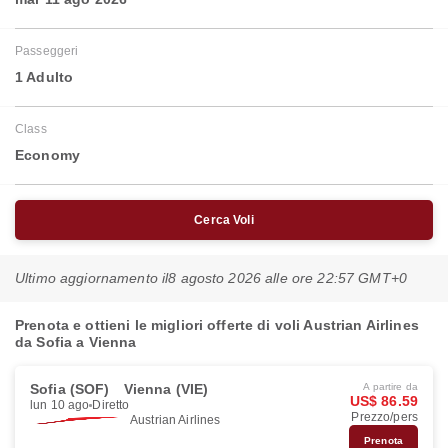
Passeggeri
1 Adulto
Class
Economy
Cerca Voli
Ultimo aggiornamento il
8 agosto 2026 alle ore 22:57 GMT+0
Prenota e ottieni le migliori offerte di voli Austrian Airlines
da Sofia a Vienna
Sofia (SOF)
Vienna (VIE)
A partire da
US$ 86.59
lun 10 ago
Diretto
Prezzo/pers
Austrian Airlines
Prenota