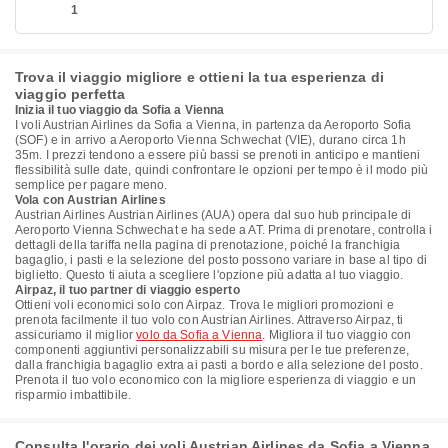
1
Trova il viaggio migliore e ottieni la tua esperienza di
viaggio perfetta
Inizia il tuo viaggio da Sofia a Vienna
I voli Austrian Airlines da Sofia a Vienna, in partenza da Aeroporto Sofia
(SOF) e in arrivo a Aeroporto Vienna Schwechat (VIE), durano circa 1h
35m. I prezzi tendono a essere più bassi se prenoti in anticipo e mantieni
flessibilità sulle date, quindi confrontare le opzioni per tempo è il modo più
semplice per pagare meno.
Vola con Austrian Airlines
Austrian Airlines Austrian Airlines (AUA) opera dal suo hub principale di
Aeroporto Vienna Schwechat e ha sede a AT. Prima di prenotare, controlla i
dettagli della tariffa nella pagina di prenotazione, poiché la franchigia
bagaglio, i pasti e la selezione del posto possono variare in base al tipo di
biglietto. Questo ti aiuta a scegliere l'opzione più adatta al tuo viaggio.
Airpaz, il tuo partner di viaggio esperto
Ottieni voli economici solo con Airpaz. Trova le migliori promozioni e
prenota facilmente il tuo volo con Austrian Airlines. Attraverso Airpaz, ti
assicuriamo il miglior
volo da Sofia a Vienna
. Migliora il tuo viaggio con
componenti aggiuntivi personalizzabili su misura per le tue preferenze,
dalla franchigia bagaglio extra ai pasti a bordo e alla selezione del posto.
Prenota il tuo volo economico con la migliore esperienza di viaggio e un
risparmio imbattibile.
Consulta l'orario dei voli Austrian Airlines da Sofia a Vienna