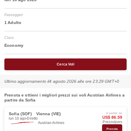
Passeggeri
1 Adulto
Class
Economy
Cerca Voli
Ultimo aggiornamento il
4 agosto 2026 alle ore 23:29 GMT+0
Prenota e ottieni i migliori prezzi sui voli Austrian Airlines a
partire da Sofia
Sofia (SOF)
Vienna (VIE)
A partire da
US$ 86.59
lun 10 ago
Diretto
Prezzo/pers
Austrian Airlines
Prenota