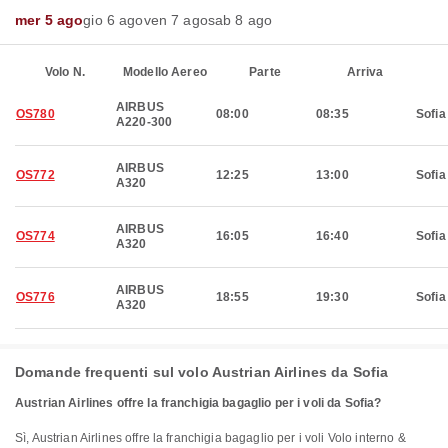
mer 5 ago
gio 6 ago
ven 7 ago
sab 8 ago
Volo N.
Modello Aereo
Parte
Arriva
AIRBUS
OS780
08:00
08:35
Sofia
A220-300
AIRBUS
OS772
12:25
13:00
Sofia
A320
AIRBUS
OS774
16:05
16:40
Sofia
A320
AIRBUS
OS776
18:55
19:30
Sofia
A320
Domande frequenti sul volo Austrian Airlines da Sofia
Austrian Airlines offre la franchigia bagaglio per i voli da Sofia?
Sì, Austrian Airlines offre la franchigia bagaglio per i voli Volo interno &