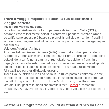
1
Trova il viaggio migliore e ottieni la tua esperienza di
viaggio perfetta
Inizia il tuo viaggio da Sofia
I voli Austrian Airlines da Sofia, in partenza da Aeroporto Sofia (SOF),
possono essere facilmente cercati e confrontati per data, prezzo e orario.
Le tariffe sono spesso più basse se prenoti in anticipo e mantieni flessibili
le date di viaggio, rendendo il confronto anticipato un modo intelligente per
risparmiare.
Vola con Austrian Airlines
Austrian Airlines Austrian Airlines (AUA) opera dal suo hub principale di
Aeroporto Vienna Schwechat e ha sede a AT. Prima di prenotare, controlla i
dettagli della tariffa nella pagina di prenotazione, poiché la franchigia
bagaglio, i pasti e la selezione del posto possono variare in base al tipo di
biglietto. Questo ti aiuta a scegliere l'opzione più adatta al tuo viaggio.
Airpaz, il tuo partner di viaggio esperto
Trova i voli Austrian Airlines da Sofia in un unico posto e confronta le date,
le tariffe e gli orari disponibili. Completa la tua prenotazione con oltre 100
metodi di pagamento locali, tra cui bonifico bancario, e-wallet e conto
virtuale. Puoi gestire le modifiche tramite il menu
/order
e contattare
l'assistenza Airpaz 24 ore su 24, 7 giorni su 7, ogni volta che hai bisogno di
aiuto.
Controlla il programma dei voli di Austrian Airlines da Sofia