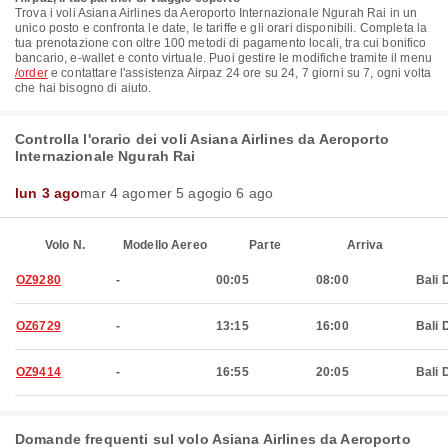
Trova i voli Asiana Airlines da Aeroporto Internazionale Ngurah Rai in un
unico posto e confronta le date, le tariffe e gli orari disponibili. Completa la
tua prenotazione con oltre 100 metodi di pagamento locali, tra cui bonifico
bancario, e-wallet e conto virtuale. Puoi gestire le modifiche tramite il menu
/order
e contattare l'assistenza Airpaz 24 ore su 24, 7 giorni su 7, ogni volta
che hai bisogno di aiuto.
Controlla l'orario dei voli Asiana Airlines da Aeroporto
Internazionale Ngurah Rai
lun 3 ago
mar 4 ago
mer 5 ago
gio 6 ago
Volo N.
Modello Aereo
Parte
Arriva
OZ9280
-
00:05
08:00
Bali 
OZ6729
-
13:15
16:00
Bali 
OZ9414
-
16:55
20:05
Bali 
Domande frequenti sul volo Asiana Airlines da Aeroporto