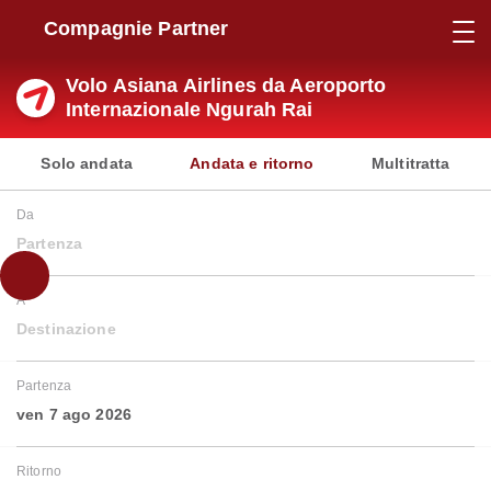
Compagnie Partner
Volo Asiana Airlines da Aeroporto
Internazionale Ngurah Rai
Solo andata
Andata e ritorno
Multitratta
Da
Partenza
A
Destinazione
Partenza
ven 7 ago 2026
Ritorno