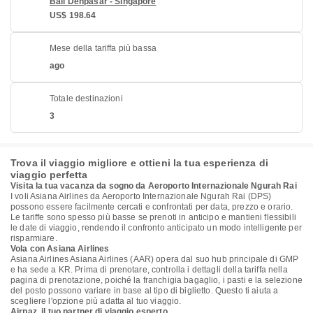
Bali Denpasar - Singapore
US$ 198.64
Mese della tariffa più bassa
ago
Totale destinazioni
3
Trova il viaggio migliore e ottieni la tua esperienza di
viaggio perfetta
Visita la tua vacanza da sogno da Aeroporto Internazionale Ngurah Rai
I voli Asiana Airlines da Aeroporto Internazionale Ngurah Rai (DPS)
possono essere facilmente cercati e confrontati per data, prezzo e orario.
Le tariffe sono spesso più basse se prenoti in anticipo e mantieni flessibili
le date di viaggio, rendendo il confronto anticipato un modo intelligente per
risparmiare.
Vola con Asiana Airlines
Asiana Airlines Asiana Airlines (AAR) opera dal suo hub principale di GMP
e ha sede a KR. Prima di prenotare, controlla i dettagli della tariffa nella
pagina di prenotazione, poiché la franchigia bagaglio, i pasti e la selezione
del posto possono variare in base al tipo di biglietto. Questo ti aiuta a
scegliere l'opzione più adatta al tuo viaggio.
Airpaz, il tuo partner di viaggio esperto