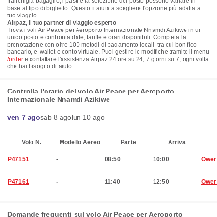
franchigia bagaglio, i pasti e la selezione del posto possono variare in
base al tipo di biglietto. Questo ti aiuta a scegliere l'opzione più adatta al
tuo viaggio.
Airpaz, il tuo partner di viaggio esperto
Trova i voli Air Peace per Aeroporto Internazionale Nnamdi Azikiwe in un
unico posto e confronta date, tariffe e orari disponibili. Completa la
prenotazione con oltre 100 metodi di pagamento locali, tra cui bonifico
bancario, e-wallet e conto virtuale. Puoi gestire le modifiche tramite il menu
/order
e contattare l'assistenza Airpaz 24 ore su 24, 7 giorni su 7, ogni volta
che hai bisogno di aiuto.
Controlla l'orario del volo Air Peace per Aeroporto
Internazionale Nnamdi Azikiwe
ven 7 ago
sab 8 ago
lun 10 ago
Volo N.
Modello Aereo
Parte
Arriva
P47151
-
08:50
10:00
Ower
P47161
-
11:40
12:50
Ower
Domande frequenti sul volo Air Peace per Aeroporto