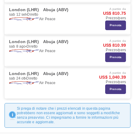
London (LHR)
Abuja (ABV)
A partire da
US$ 810.75
sab 12 set
Diretto
Prezzo/pers
Air Peace
Prenota
London (LHR)
Abuja (ABV)
A partire da
US$ 810.99
sab 8 ago
Diretto
Prezzo/pers
Air Peace
Prenota
London (LHR)
Abuja (ABV)
A partire da
US$ 1,040.39
sab 24 ott
Diretto
Prezzo/pers
Air Peace
Prenota
Si prega di notare che i prezzi elencati in questa pagina
potrebbero non essere aggiornati e sono soggetti a modifiche
senza preavviso. Ci impegniamo a fornire le informazioni più
accurate e aggiornate.