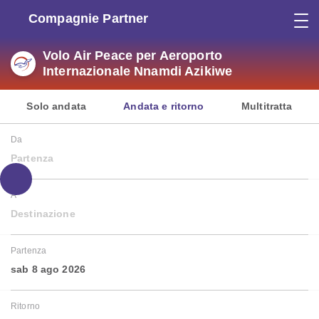
Compagnie Partner
Volo Air Peace per Aeroporto
Internazionale Nnamdi Azikiwe
Solo andata
Andata e ritorno
Multitratta
Da
Partenza
A
Destinazione
Partenza
sab 8 ago 2026
Ritorno