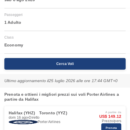
Passeggeri
1 Adulto
Class
Economy
Cerca Voli
Ultimo aggiornamento il
25 luglio 2026 alle ore 17:44 GMT+0
Prenota e ottieni i migliori prezzi sui voli Porter Airlines a
partire da Halifax
Halifax (YHZ)
Toronto (YYZ)
A partire da
US$ 149.12
dom 16 ago
Diretto
Prezzo/pers
Porter Airlines
Prenota