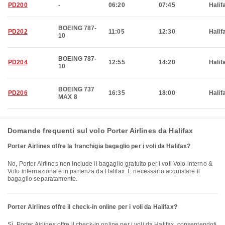
PD200
-
06:20
07:45
Halif
BOEING 787-
PD202
11:05
12:30
Halif
10
BOEING 787-
PD204
12:55
14:20
Halif
10
BOEING 737
PD206
16:35
18:00
Halif
MAX 8
Domande frequenti sul volo Porter Airlines da Halifax
Porter Airlines offre la franchigia bagaglio per i voli da Halifax?
No, Porter Airlines non include il bagaglio gratuito per i voli Volo interno &
Volo internazionale in partenza da Halifax. È necessario acquistare il
bagaglio separatamente.
Porter Airlines offre il check-in online per i voli da Halifax?
Sì, Porter Airlines offre il check-in online per i voli da Halifax, consentendoti