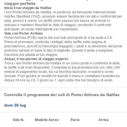
viaggio perfetta
Inizia il tuo viaggio da Halifax
I voli Porter Airlines da Halifax, in partenza da Aeroporto Internazionale
Halifax Stanfield (YHZ), possono essere facilmente cercati e confrontati per
data, prezzo e orario. Le tariffe sono spesso più basse se prenoti in
anticipo e mantieni flessibili le date di viaggio, rendendo il confronto
anticipato un modo intelligente per risparmiare.
Vola con Porter Airlines
Porter Airlines (POE) opera dal suo hub principale di e ha sede a CA.
Prima di prenotare, controlla i dettagli della tariffa nella pagina di
prenotazione, poiché la franchigia bagaglio, i pasti e la selezione del posto
possono variare in base al tipo di biglietto. Questo ti aiuta a scegliere
l'opzione più adatta al tuo viaggio.
Airpaz, il tuo partner di viaggio esperto
Trova i voli Porter Airlines da Halifax in un unico posto e confronta le date,
le tariffe e gli orari disponibili. Completa la tua prenotazione con oltre 100
metodi di pagamento locali, tra cui bonifico bancario, e-wallet e conto
virtuale. Puoi gestire le modifiche tramite il menu e contattare l'assistenza
Airpaz 24 ore su 24, 7 giorni su 7, ogni volta che hai bisogno di aiuto.
Controlla il programma dei voli di Porter Airlines da Halifax
dom 26 lug
Volo N.
Modello Aereo
Parte
Arriva