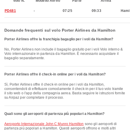
Volo N.
Modello Aereo
Parte
Arriva
PD481
-
07:25
09:33
Hami
Domande frequenti sul volo Porter Airlines da Hamilton
Porter Airlines offre la franchigia bagaglio per i voli da Hamilton?
No, Porter Airlines non include il bagaglio gratuito per i voli Volo interno &
Volo internazionale in partenza da Hamilton. È necessario acquistare il
bagaglio separatamente.
Porter Airlines offre il check-in online per i voli da Hamilton?
Sì, Porter Airlines offre il check-in online per i voli da Hamilton,
consentendoti di effettuare comodamente il check-in per il tuo volo tramite
il sito web o l'app della compagnia aerea. Basta seguire le istruzioni fornite
su Airpaz per completare il processo.
Quali sono gli aeroporti di partenza più popolari a Hamilton?
Aeroporto Internazionale John C Munro Hamilton
sono gli aeroporti di
partenza più popolari a Hamilton. Questi aeroporti offrono e molti altri