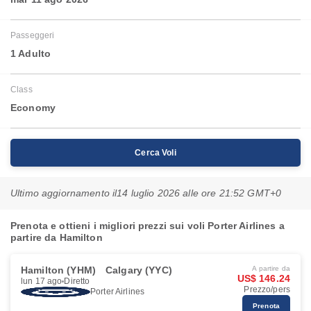
Passeggeri
1 Adulto
Class
Economy
Cerca Voli
Ultimo aggiornamento il
14 luglio 2026 alle ore 21:52 GMT+0
Prenota e ottieni i migliori prezzi sui voli Porter Airlines a
partire da Hamilton
Hamilton (YHM)
Calgary (YYC)
A partire da
US$ 146.24
lun 17 ago
Diretto
Prezzo/pers
Porter Airlines
Prenota