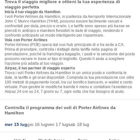
Trova il viaggio migliore e ottieni la tua esperienza di
viaggio perfetta
Inizia il tuo viaggio da Hamilton
I voli Porter Airlines da Hamilton, in partenza da Aeroporto Internazionale
John C Munro Hamilton (YHM), possono essere facilmente cercati e
confrontati per data, prezzo e orario. Le tariffe sono spesso più basse se
prenoti in anticipo e mantieni flessibili le date di viaggio, rendendo il
confronto anticipato un modo intelligente per risparmiare.
Vola con Porter Airlines
Porter Airlines (POE) opera dal suo hub principale di e ha sede a CA.
Prima di prenotare, controlla i dettagli della tariffa nella pagina di
prenotazione, poiché la franchigia bagaglio, i pasti e la selezione del posto
possono variare in base al tipo di biglietto. Questo ti aiuta a scegliere
l'opzione più adatta al tuo viaggio.
Airpaz, il tuo partner di viaggio esperto
Trova i voli Porter Airlines da Hamilton in un unico posto e confronta le
date, le tariffe e gli orari disponibili. Completa la tua prenotazione con oltre
100 metodi di pagamento locali, tra cui bonifico bancario, e-wallet e conto
virtuale. Puoi gestire le modifiche tramite il menu e contattare l'assistenza
Airpaz 24 ore su 24, 7 giorni su 7, ogni volta che hai bisogno di aiuto.
Controlla il programma dei voli di Porter Airlines da
Hamilton
mer 15 lug
gio 16 lug
ven 17 lug
sab 18 lug