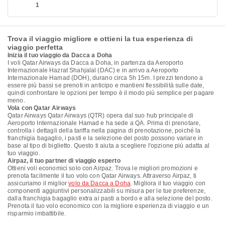
1
Trova il viaggio migliore e ottieni la tua esperienza di
viaggio perfetta
Inizia il tuo viaggio da Dacca a Doha
I voli Qatar Airways da Dacca a Doha, in partenza da Aeroporto
Internazionale Hazrat Shahjalal (DAC) e in arrivo a Aeroporto
Internazionale Hamad (DOH), durano circa 5h 15m. I prezzi tendono a
essere più bassi se prenoti in anticipo e mantieni flessibilità sulle date,
quindi confrontare le opzioni per tempo è il modo più semplice per pagare
meno.
Vola con Qatar Airways
Qatar Airways Qatar Airways (QTR) opera dal suo hub principale di
Aeroporto Internazionale Hamad e ha sede a QA. Prima di prenotare,
controlla i dettagli della tariffa nella pagina di prenotazione, poiché la
franchigia bagaglio, i pasti e la selezione del posto possono variare in
base al tipo di biglietto. Questo ti aiuta a scegliere l'opzione più adatta al
tuo viaggio.
Airpaz, il tuo partner di viaggio esperto
Ottieni voli economici solo con Airpaz. Trova le migliori promozioni e
prenota facilmente il tuo volo con Qatar Airways. Attraverso Airpaz, ti
assicuriamo il miglior
volo da Dacca a Doha
. Migliora il tuo viaggio con
componenti aggiuntivi personalizzabili su misura per le tue preferenze,
dalla franchigia bagaglio extra ai pasti a bordo e alla selezione del posto.
Prenota il tuo volo economico con la migliore esperienza di viaggio e un
risparmio imbattibile.