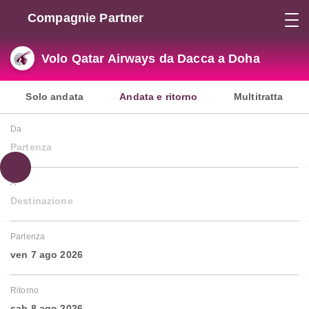
Compagnie Partner
Volo Qatar Airways da Dacca a Doha
Solo andata
Andata e ritorno
Multitratta
Da
Partenza
A
Destinazione
Partenza
ven 7 ago 2026
Ritorno
sab 8 ago 2026