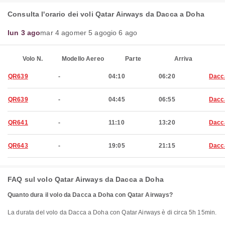
Consulta l'orario dei voli Qatar Airways da Dacca a Doha
lun 3 ago
mar 4 ago
mer 5 ago
gio 6 ago
Volo N.
Modello Aereo
Parte
Arriva
QR639
-
04:10
06:20
Dacc
QR639
-
04:45
06:55
Dacc
QR641
-
11:10
13:20
Dacc
QR643
-
19:05
21:15
Dacc
FAQ sul volo Qatar Airways da Dacca a Doha
Quanto dura il volo da Dacca a Doha con Qatar Airways?
La durata del volo da Dacca a Doha con Qatar Airways è di circa 5h 15min.